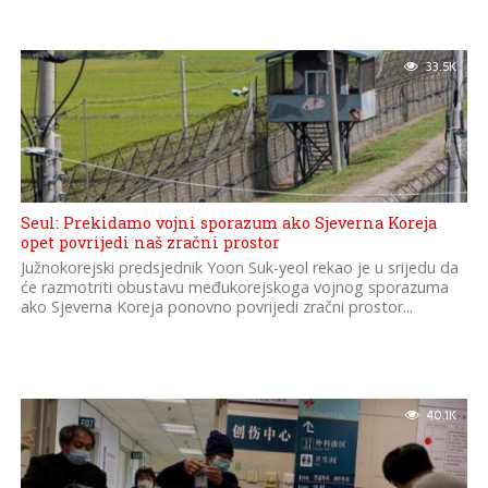
33.5K
Seul: Prekidamo vojni sporazum ako Sjeverna Koreja
opet povrijedi naš zračni prostor
Južnokorejski predsjednik Yoon Suk-yeol rekao je u srijedu da
će razmotriti obustavu međukorejskoga vojnog sporazuma
ako Sjeverna Koreja ponovno povrijedi zračni prostor...
40.1K