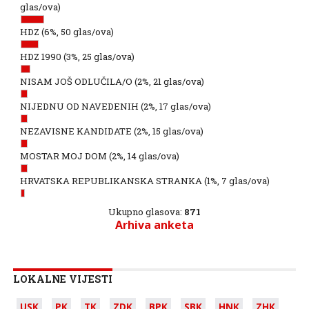
glas/ova)
HDZ
(6%, 50 glas/ova)
HDZ 1990
(3%, 25 glas/ova)
NISAM JOŠ ODLUČILA/O
(2%, 21 glas/ova)
NIJEDNU OD NAVEDENIH
(2%, 17 glas/ova)
NEZAVISNE KANDIDATE
(2%, 15 glas/ova)
MOSTAR MOJ DOM
(2%, 14 glas/ova)
HRVATSKA REPUBLIKANSKA STRANKA
(1%, 7 glas/ova)
Ukupno glasova:
871
Arhiva anketa
LOKALNE VIJESTI
USK
PK
TK
ZDK
BPK
SBK
HNK
ZHK