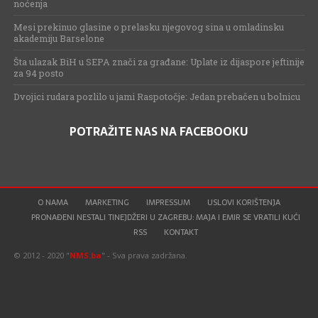
noćenja
Mesi prekinuo glasine o prelasku njegovog sina u omladinsku
akademiju Barselone
Šta ulazak BiH u SEPA znači za građane: Uplate iz dijaspore jeftinije
za 94 posto
Dvojici rudara pozlilo u jami Raspotočje: Jedan prebačen u bolnicu
POTRAŽITE NAS NA FACEBOOKU
O NAMA
MARKETING
IMPRESSUM
USLOVI KORIŠTENJA
PRONAĐENI NESTALI TINEJDŽERI U ZAGREBU: MAJA I EMIR SE VRATILI KUĆI
RSS
KONTAKT
© 2012 - 2020 "
NMS.ba
" - Sva prava zadržana.