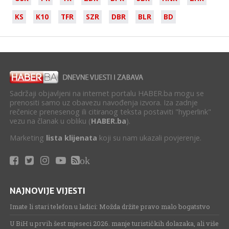
KS
K10
TFR
SZR
DBR
BLR
BD
Sadržaji objavljeni na internet portalu HABER.ba mogu se
prenositi samo uz obavezu navođenja izvora. Iza zadnje
rečenice prenesenog ili citiranog teksta postaviti "hyperlink"
vezu na članak u obliku (
HABER.ba
).
Marketing
lista klijenata
koji su nam ukazali povjerenje.
ok
NAJNOVIJE VIJESTI
Imate li stari telefon u ladici: Možda držite pravo malo bogatstvo
U BiH u prvih šest mjeseci 2026. manje turističkih dolazaka, ali više