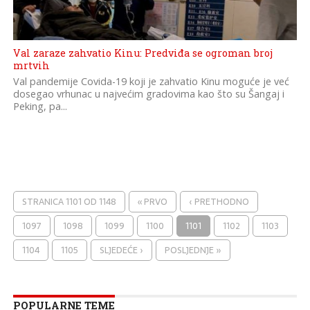
Val zaraze zahvatio Kinu: Predviđa se ogroman broj
mrtvih
Val pandemije Covida-19 koji je zahvatio Kinu moguće je već
dosegao vrhunac u najvećim gradovima kao što su Šangaj i
Peking, pa...
STRANICA 1101 OD 1148
« PRVO
‹ PRETHODNO
1097
1098
1099
1100
1101
1102
1103
1104
1105
SLJEDEĆE ›
POSLJEDNJE »
POPULARNE TEME