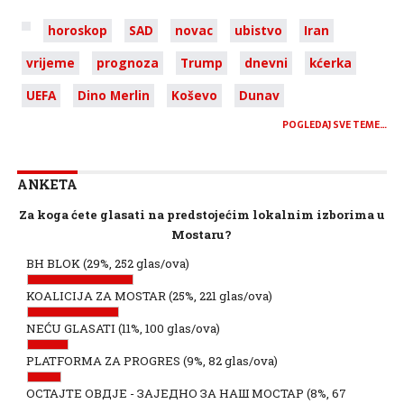
horoskop
SAD
novac
ubistvo
Iran
vrijeme
prognoza
Trump
dnevni
kćerka
UEFA
Dino Merlin
Koševo
Dunav
POGLEDAJ SVE TEME…
ANKETA
Za koga ćete glasati na predstojećim lokalnim izborima u
Mostaru?
BH BLOK
(29%, 252 glas/ova)
KOALICIJA ZA MOSTAR
(25%, 221 glas/ova)
NEĆU GLASATI
(11%, 100 glas/ova)
PLATFORMA ZA PROGRES
(9%, 82 glas/ova)
ОСТАЈТЕ ОВДЈЕ - ЗАЈЕДНО ЗА НАШ МОСТАР
(8%, 67