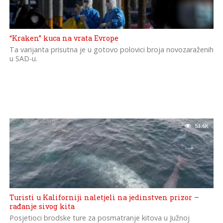
“Kraken” kuca na vrata Evrope
Ta varijanta prisutna je u gotovo polovici broja novozaraženih
u SAD-u.
53.6K
Turisti u Kaliforniji naletjeli na jedinstven prizor –
rađanje sivog kita
Posjetioci brodske ture za posmatranje kitova u Južnoj