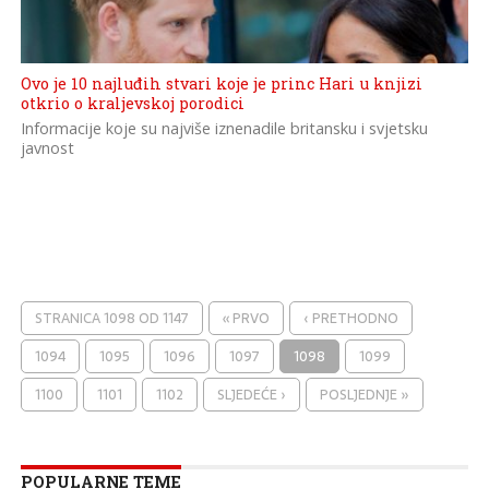
Ovo je 10 najluđih stvari koje je princ Hari u knjizi
otkrio o kraljevskoj porodici
Informacije koje su najviše iznenadile britansku i svjetsku
javnost
STRANICA 1098 OD 1147
« PRVO
‹ PRETHODNO
1094
1095
1096
1097
1098
1099
1100
1101
1102
SLJEDEĆE ›
POSLJEDNJE »
POPULARNE TEME