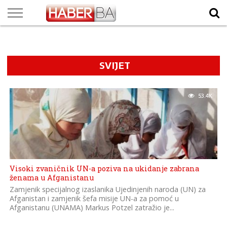
VIJESTI
BIZNIS
SPORT
SHOWBIZ
LIFESTYLE
SCI-
AUTO
ZANIMLJIVOSTI
FOTO
VIDEO
TV
VREMENSKA
STANJE NA
KURSNA
O
MARKETING
IMPRESSUM
KONTAKT
TECH
PROGRAM
PROGNOZA
PUTEVIMA
LISTA
NAMA
SVIJET
53.4K
Visoki zvaničnik UN-a poziva na ukidanje zabrana
ženama u Afganistanu
Zamjenik specijalnog izaslanika Ujedinjenih naroda (UN) za
Afganistan i zamjenik šefa misije UN-a za pomoć u
Afganistanu (UNAMA) Markus Potzel zatražio je...