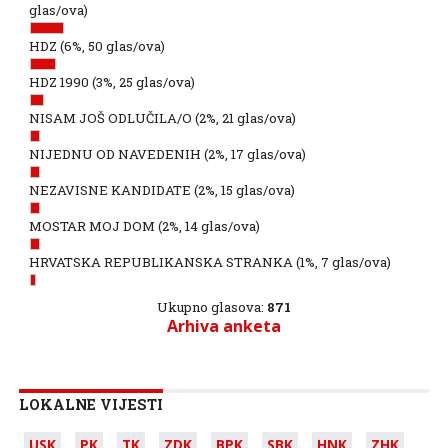
glas/ova)
HDZ
(6%, 50 glas/ova)
HDZ 1990
(3%, 25 glas/ova)
NISAM JOŠ ODLUČILA/O
(2%, 21 glas/ova)
NIJEDNU OD NAVEDENIH
(2%, 17 glas/ova)
NEZAVISNE KANDIDATE
(2%, 15 glas/ova)
MOSTAR MOJ DOM
(2%, 14 glas/ova)
HRVATSKA REPUBLIKANSKA STRANKA
(1%, 7 glas/ova)
Ukupno glasova:
871
Arhiva anketa
LOKALNE VIJESTI
USK
PK
TK
ZDK
BPK
SBK
HNK
ZHK