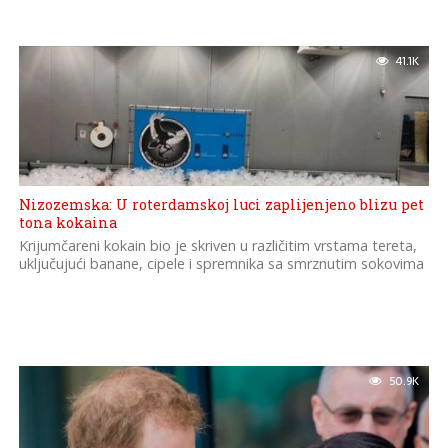
41.1K
Nizozemska: U roterdamskoj luci zaplijenjeno blizu pet
tona kokaina
Krijumčareni kokain bio je skriven u različitim vrstama tereta,
uključujući banane, cipele i spremnika sa smrznutim sokovima
50.9K