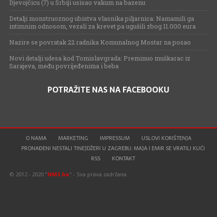
Djevojčicu (7) u Srbiji usisao vakum na bazenu
Detalji monstruoznog ubistva vlasnika piljarnica: Namamili ga
intimnim odnosom, vezali za krevet pa ugušili zbog 11.000 eura
Nazire se povratak 22 radnika Komunalnog Mostar na posao
Novi detalji udesa kod Tomislavgrada: Preminuo muškarac iz
Sarajeva, među povrijeđenima i beba
POTRAŽITE NAS NA FACEBOOKU
O NAMA
MARKETING
IMPRESSUM
USLOVI KORIŠTENJA
PRONAĐENI NESTALI TINEJDŽERI U ZAGREBU: MAJA I EMIR SE VRATILI KUĆI
RSS
KONTAKT
© 2012 - 2020 "
NMS.ba
" - Sva prava zadržana.