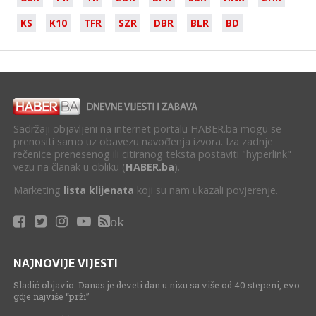
KS
K10
TFR
SZR
DBR
BLR
BD
Sadržaji objavljeni na internet portalu HABER.ba mogu se
prenositi samo uz obavezu navođenja izvora. Iza zadnje
rečenice prenesenog ili citiranog teksta postaviti "hyperlink"
vezu na članak u obliku (
HABER.ba
).
Marketing
lista klijenata
koji su nam ukazali povjerenje.
ok
NAJNOVIJE VIJESTI
Sladić objavio: Danas je deveti dan u nizu sa više od 40 stepeni, evo
gdje najviše “prži”