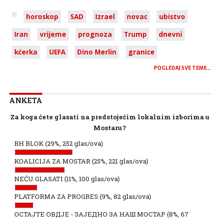
horoskop
SAD
Izrael
novac
ubistvo
Iran
vrijeme
prognoza
Trump
dnevni
kćerka
UEFA
Dino Merlin
granice
POGLEDAJ SVE TEME…
ANKETA
Za koga ćete glasati na predstojećim lokalnim izborima u
Mostaru?
BH BLOK
(29%, 252 glas/ova)
KOALICIJA ZA MOSTAR
(25%, 221 glas/ova)
NEĆU GLASATI
(11%, 100 glas/ova)
PLATFORMA ZA PROGRES
(9%, 82 glas/ova)
ОСТАЈТЕ ОВДЈЕ - ЗАЈЕДНО ЗА НАШ МОСТАР
(8%, 67