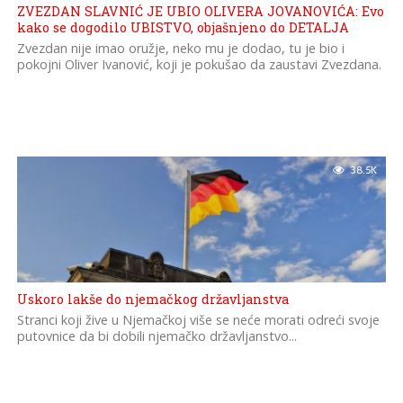
ZVEZDAN SLAVNIĆ JE UBIO OLIVERA JOVANOVIĆA: Evo
kako se dogodilo UBISTVO, objašnjeno do DETALJA
Zvezdan nije imao oružje, neko mu je dodao, tu je bio i
pokojni Oliver Ivanović, koji je pokušao da zaustavi Zvezdana.
38.5K
Uskoro lakše do njemačkog državljanstva
Stranci koji žive u Njemačkoj više se neće morati odreći svoje
putovnice da bi dobili njemačko državljanstvo...