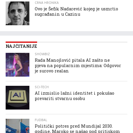
CRNA HRONIKA
Ovo je Šefik Nadarević kojeg je usmrtio
sugrađanin u Cazinu
NAJČITANIJE
SHOWBIZ
Rada Manojlović pitala AI zašto ne
pjeva na popularnim mjestima: Odgovor
je surovo realan
SCI-TECH
AI izmislio lažni identitet i pokušao
prevariti stvarnu osobu
FUDBAL
Politički potres pred Mundijal 2030.
godine, Maroko se našao pod pritiskom