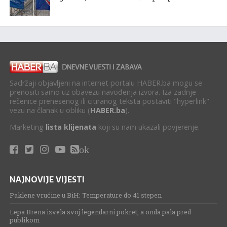
Sadržaji objavljeni na internet portalu HABER.ba mogu se
prenositi samo uz obavezu navođenja izvora. Iza zadnje
rečenice prenesenog ili citiranog teksta postaviti "hyperlink"
vezu na članak u obliku (
HABER.ba
).
Marketing
lista klijenata
koji su nam ukazali povjerenje.
ok
NAJNOVIJE VIJESTI
Paklene vrućine u BiH: Temperature do 41 stepen
Lepa Brena izvela svoj legendarni pokret, a onda pala pred
publikom