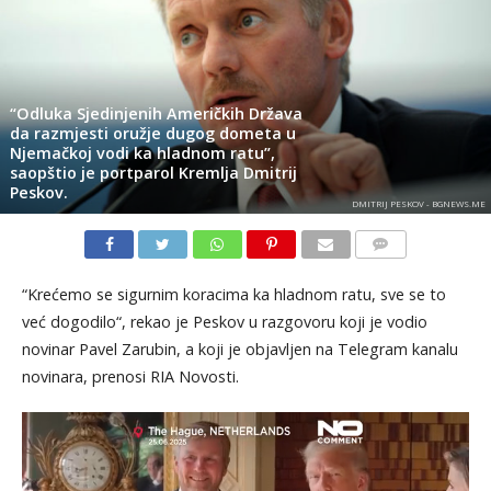
“Odluka Sjedinjenih Američkih Država
da razmjesti oružje dugog dometa u
Njemačkoj vodi ka hladnom ratu”,
saopštio je portparol Kremlja Dmitrij
Peskov.
DMITRIJ PESKOV - BGNEWS.ME
KOMENTARI
“Krećemo se sigurnim koracima ka hladnom ratu, sve se to
već dogodilo“, rekao je Peskov u razgovoru koji je vodio
novinar Pavel Zarubin, a koji je objavljen na Telegram kanalu
novinara, prenosi RIA Novosti.