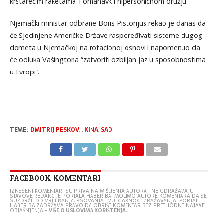
krstarećim raketama Tomahavk i hipersoničnom oružju.
Njemački ministar odbrane Boris Pistorijus rekao je danas da
će Sjedinjene Američke Države raspoređivati sisteme dugog
dometa u Njemačkoj na rotacionoj osnovi i napomenuo da
će odluka Vašingtona “zatvoriti ozbiljan jaz u sposobnostima
u Evropi”.
TEME:
DMITRIJ PESKOV
,
,
KINA
,
SAD
FACEBOOK KOMENTARI
IZNESENI KOMENTARI SU PRIVATNA MIŠLJENJA AUTORA I NE ODRAŽAVAJU
STAVOVE REDAKCIJE PORTALA HABER.BA. MOLIMO AUTORE KOMENTARA DA SE
SUZDRŽE OD VRIJEĐANJA, PSOVANJA I VULGARNOG IZRAŽAVANJA. PORTAL
HABER.BA ZADRŽAVA PRAVO DA OBRIŠE KOMENTAR BEZ PRETHODNE NAJAVE I
OBJAŠNJENJA -
VIŠE O USLOVIMA KORIŠTENJA...