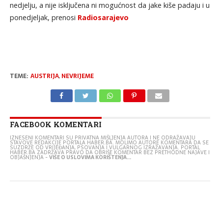
nedjelju, a nije isključena ni mogućnost da jake kiše padaju i u
ponedjeljak, prenosi
Radiosarajevo
TEME:
AUSTRIJA
,
NEVRIJEME
FACEBOOK KOMENTARI
IZNESENI KOMENTARI SU PRIVATNA MIŠLJENJA AUTORA I NE ODRAŽAVAJU
STAVOVE REDAKCIJE PORTALA HABER.BA. MOLIMO AUTORE KOMENTARA DA SE
SUZDRŽE OD VRIJEĐANJA, PSOVANJA I VULGARNOG IZRAŽAVANJA. PORTAL
HABER.BA ZADRŽAVA PRAVO DA OBRIŠE KOMENTAR BEZ PRETHODNE NAJAVE I
OBJAŠNJENJA -
VIŠE O USLOVIMA KORIŠTENJA...