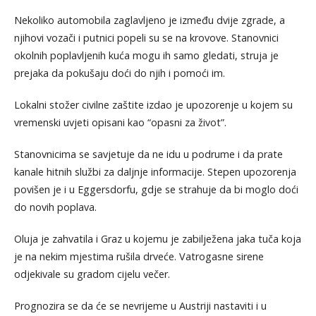
Nekoliko automobila zaglavljeno je između dvije zgrade, a
njihovi vozači i putnici popeli su se na krovove. Stanovnici
okolnih poplavljenih kuća mogu ih samo gledati, struja je
prejaka da pokušaju doći do njih i pomoći im.
Lokalni stožer civilne zaštite izdao je upozorenje u kojem su
vremenski uvjeti opisani kao “opasni za život”.
Stanovnicima se savjetuje da ne idu u podrume i da prate
kanale hitnih službi za daljnje informacije. Stepen upozorenja
povišen je i u Eggersdorfu, gdje se strahuje da bi moglo doći
do novih poplava.
Oluja je zahvatila i Graz u kojemu je zabilježena jaka tuča koja
je na nekim mjestima rušila drveće. Vatrogasne sirene
odjekivale su gradom cijelu večer.
Prognozira se da će se nevrijeme u Austriji nastaviti i u