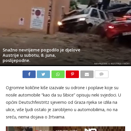
Snažno nevrijeme pogodilo je djelove
Austrije u subotu, 8. juna,
poslijepodne.
NEVRIJEME U AUSTRIJI / NOVI
KOMENTARI
Ogromne količine kiše izazvale su odrone i poplave koje su
nosile automobile “kao da su šibice” opisuju neki svjedoci. U
općini Deutschfeistritz sjeverno od Graza rijeka se izlila na
ulice, više ljudi ostalo je zarobljeno u automobilima, no na
sreću, nema dojava o žrtvama.