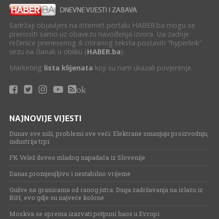
Sadržaji objavljeni na internet portalu HABER.ba mogu se
prenositi samo uz obavezu navođenja izvora. Iza zadnje
rečenice prenesenog ili citiranog teksta postaviti "hyperlink"
vezu na članak u obliku (
HABER.ba
).
Marketing
lista klijenata
koji su nam ukazali povjerenje.
ok
NAJNOVIJE VIJESTI
Dunav sve niži, problemi sve veći: Elektrane smanjuju proizvodnju,
industrija trpi
FK Velež doveo mladog napadača iz Slovenije
Danas promjenjljivo i nestabilno vrijeme
Gužve na granicama od ranog jutra: Duga zadržavanja na izlazu iz
BiH, evo gdje su najveće kolone
Moskva se sprema izazvati potpuni haos u Evropi