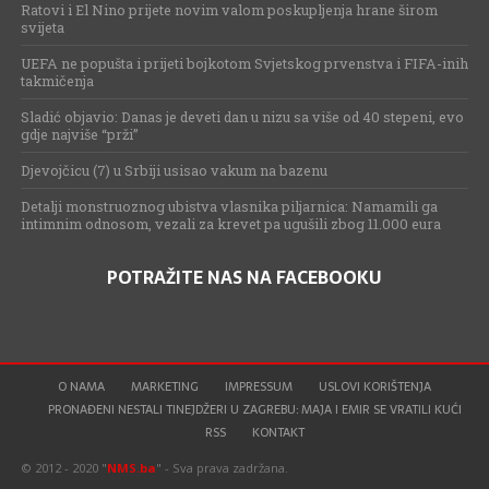
Ratovi i El Nino prijete novim valom poskupljenja hrane širom
svijeta
UEFA ne popušta i prijeti bojkotom Svjetskog prvenstva i FIFA-inih
takmičenja
Sladić objavio: Danas je deveti dan u nizu sa više od 40 stepeni, evo
gdje najviše “prži”
Djevojčicu (7) u Srbiji usisao vakum na bazenu
Detalji monstruoznog ubistva vlasnika piljarnica: Namamili ga
intimnim odnosom, vezali za krevet pa ugušili zbog 11.000 eura
POTRAŽITE NAS NA FACEBOOKU
O NAMA
MARKETING
IMPRESSUM
USLOVI KORIŠTENJA
PRONAĐENI NESTALI TINEJDŽERI U ZAGREBU: MAJA I EMIR SE VRATILI KUĆI
RSS
KONTAKT
© 2012 - 2020 "
NMS.ba
" - Sva prava zadržana.