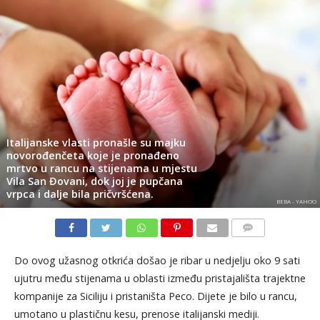
Italijanske vlasti pronašle su majku
novorođenčeta koje je pronađeno
mrtvo u rancu na stijenama u mjestu
Vila San Đovani, dok joj je pupčana
vrpca i dalje bila pričvršćena.
BEBA - YAHOO
KOMENTARI
Do ovog užasnog otkrića došao je ribar u nedjelju oko 9 sati
ujutru među stijenama u oblasti između pristajališta trajektne
kompanije za Siciliju i pristaništa Peco. Dijete je bilo u rancu,
umotano u plastičnu kesu, prenose italijanski mediji.