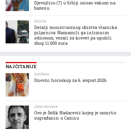
Djevojčicu (7) u Srbiji usisao vakum na
bazenu
REGION
Detalji monstruoznog ubistva vlasnika
piljarnica: Namamili ga intimnim
odnosom, vezali za krevet pa ugušili
zbog 11.000 eura
NAJČITANIJE
SVAŠTARA
Dnevni horoskop za 6. avgust.2026.
CRNA HRONIKA
Ovo je Šefik Nadarević kojeg je usmrtio
sugrađanin u Cazinu