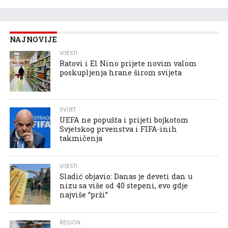
NAJNOVIJE
VIJESTI
Ratovi i El Nino prijete novim valom
poskupljenja hrane širom svijeta
SVIJET
UEFA ne popušta i prijeti bojkotom
Svjetskog prvenstva i FIFA-inih
takmičenja
VIJESTI
Sladić objavio: Danas je deveti dan u
nizu sa više od 40 stepeni, evo gdje
najviše “prži”
REGION