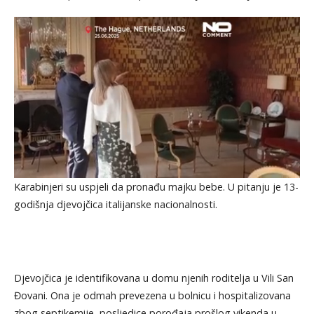
Karabinjeri su uspjeli da pronađu majku bebe. U pitanju je 13-
godišnja djevojčica italijanske nacionalnosti.
Djevojčica je identifikovana u domu njenih roditelja u Vili San
Đovani. Ona je odmah prevezena u bolnicu i hospitalizovana
zbog septikemije, posljedice porođaja prošlog vikenda u