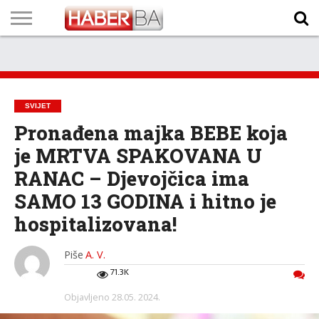
VIJESTI
BIZNIS
SPORT
SHOWBIZ
LIFESTYLE
SCI-
AUTO
ZANIMLJIVOSTI
FOTO
VIDEO
TV
VREMENSKA
STANJE NA
KURSNA
O
MARKETING
IMPRESSUM
KONTAKT
TECH
PROGRAM
PROGNOZA
PUTEVIMA
LISTA
NAMA
SVIJET
Pronađena majka BEBE koja
je MRTVA SPAKOVANA U
RANAC – Djevojčica ima
SAMO 13 GODINA i hitno je
hospitalizovana!
Piše
A. V.
71.3K
Objavljeno
28.05. 2024.