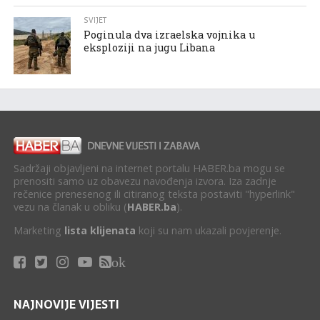
SVIJET
Poginula dva izraelska vojnika u
eksploziji na jugu Libana
Sadržaji objavljeni na internet portalu HABER.ba mogu se
prenositi samo uz obavezu navođenja izvora. Iza zadnje
rečenice prenesenog ili citiranog teksta postaviti "hyperlink"
vezu na članak u obliku (
HABER.ba
).
Marketing
lista klijenata
koji su nam ukazali povjerenje.
ok
NAJNOVIJE VIJESTI