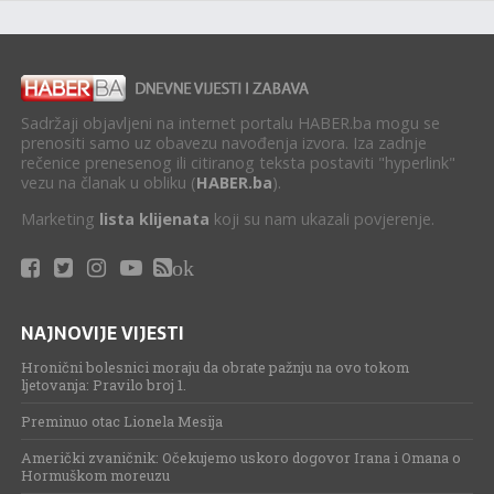
Sadržaji objavljeni na internet portalu HABER.ba mogu se
prenositi samo uz obavezu navođenja izvora. Iza zadnje
rečenice prenesenog ili citiranog teksta postaviti "hyperlink"
vezu na članak u obliku (
HABER.ba
).
Marketing
lista klijenata
koji su nam ukazali povjerenje.
ok
NAJNOVIJE VIJESTI
Hronični bolesnici moraju da obrate pažnju na ovo tokom
ljetovanja: Pravilo broj 1.
Preminuo otac Lionela Mesija
Američki zvaničnik: Očekujemo uskoro dogovor Irana i Omana o
Hormuškom moreuzu