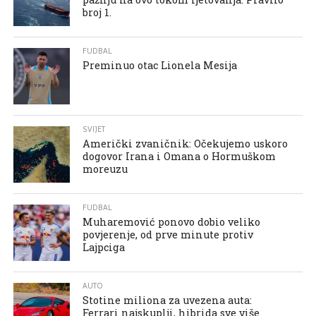
broj 1.
FUDBAL
Preminuo otac Lionela Mesija
SVIJET
Američki zvaničnik: Očekujemo uskoro
dogovor Irana i Omana o Hormuškom
moreuzu
FUDBAL
Muharemović ponovo dobio veliko
povjerenje, od prve minute protiv
Lajpciga
AUTO
Stotine miliona za uvezena auta:
Ferrari najskuplji, hibrida sve više