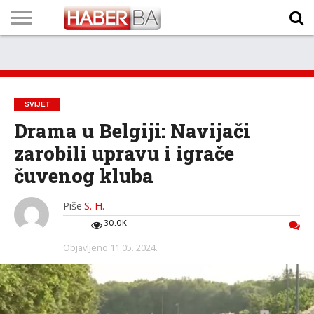
VIJESTI
BIZNIS
SPORT
SHOWBIZ
LIFESTYLE
SCI-
AUTO
ZANIMLJIVOSTI
FOTO
VIDEO
TV
VREMENSKA
STANJE NA
KURSNA
O
MARKETING
IMPRESSUM
KONTAKT
TECH
PROGRAM
PROGNOZA
PUTEVIMA
LISTA
NAMA
SVIJET
Drama u Belgiji: Navijači
zarobili upravu i igrače
čuvenog kluba
Piše
S. H.
30.0K
Objavljeno
11.05. 2024.