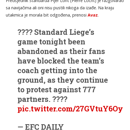
Predsjednik Standarda Pijer Loht (Pierre Locht) je razgovarao
sa navijačima ali oni nisu pustili nikoga da izađe. Na kraju
utakmica je morala bit odgođena, prenosi
Avaz
.
???? Standard Liege’s
game tonight been
abandoned as their fans
have blocked the team’s
coach getting into the
ground, as they continue
to protest against 777
partners. ????
pic.twitter.com/27GVtuY6Oy
— EFC DAILY