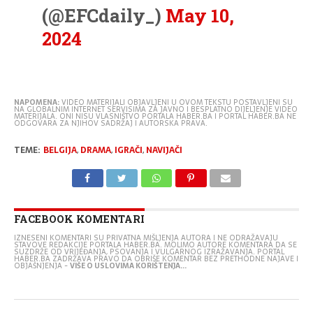
(@EFCdaily_)
May 10,
2024
NAPOMENA:
VIDEO MATERIJALI OBJAVLJENI U OVOM TEKSTU POSTAVLJENI SU
NA GLOBALNIM INTERNET SERVISIMA ZA JAVNO I BESPLATNO DIJELJENJE VIDEO
MATERIJALA. ONI NISU VLASNIŠTVO PORTALA HABER.BA I PORTAL HABER.BA NE
ODGOVARA ZA NJIHOV SADRŽAJ I AUTORSKA PRAVA.
TEME:
BELGIJA
,
DRAMA
,
IGRAČI
,
NAVIJAČI
FACEBOOK KOMENTARI
IZNESENI KOMENTARI SU PRIVATNA MIŠLJENJA AUTORA I NE ODRAŽAVAJU
STAVOVE REDAKCIJE PORTALA HABER.BA. MOLIMO AUTORE KOMENTARA DA SE
SUZDRŽE OD VRIJEĐANJA, PSOVANJA I VULGARNOG IZRAŽAVANJA. PORTAL
HABER.BA ZADRŽAVA PRAVO DA OBRIŠE KOMENTAR BEZ PRETHODNE NAJAVE I
OBJAŠNJENJA -
VIŠE O USLOVIMA KORIŠTENJA...