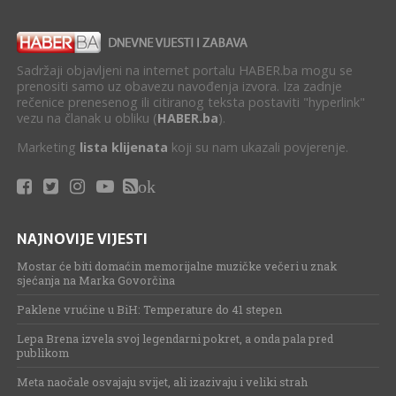
Sadržaji objavljeni na internet portalu HABER.ba mogu se
prenositi samo uz obavezu navođenja izvora. Iza zadnje
rečenice prenesenog ili citiranog teksta postaviti "hyperlink"
vezu na članak u obliku (
HABER.ba
).
Marketing
lista klijenata
koji su nam ukazali povjerenje.
ok
NAJNOVIJE VIJESTI
Mostar će biti domaćin memorijalne muzičke večeri u znak
sjećanja na Marka Govorčina
Paklene vrućine u BiH: Temperature do 41 stepen
Lepa Brena izvela svoj legendarni pokret, a onda pala pred
publikom
Meta naočale osvajaju svijet, ali izazivaju i veliki strah