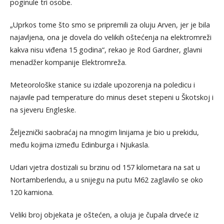
poginule tri osobe.
„Uprkos tome što smo se pripremili za oluju Arven, jer je bila
najavljena, ona je dovela do velikih oštećenja na elektromreži
kakva nisu viđena 15 godina“, rekao je Rod Gardner, glavni
menadžer kompanije Elektromreža.
Meteorološke stanice su izdale upozorenja na poledicu i
najavile pad temperature do minus deset stepeni u Škotskoj i
na sjeveru Engleske.
Željeznički saobraćaj na mnogim linijama je bio u prekidu,
među kojima između Edinburga i Njukasla.
Udari vjetra dostizali su brzinu od 157 kilometara na sat u
Nortamberlendu, a u snijegu na putu M62 zaglavilo se oko
120 kamiona.
Veliki broj objekata je oštećen, a oluja je čupala drveće iz