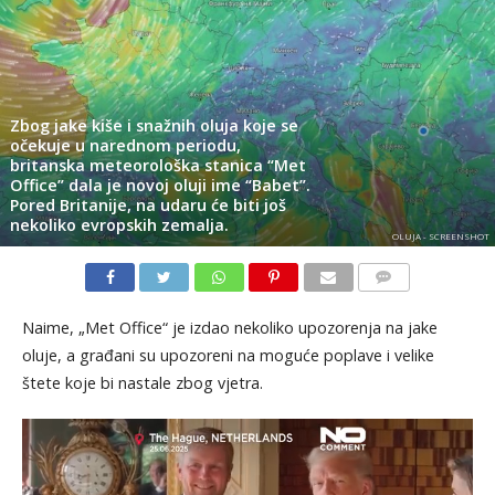
Zbog jake kiše i snažnih oluja koje se
očekuje u narednom periodu,
britanska meteorološka stanica “Met
Office” dala je novoj oluji ime “Babet”.
Pored Britanije, na udaru će biti još
nekoliko evropskih zemalja.
OLUJA - SCREENSHOT
KOMENTARI
Naime, „Met Office“ je izdao nekoliko upozorenja na jake
oluje, a građani su upozoreni na moguće poplave i velike
štete koje bi nastale zbog vjetra.