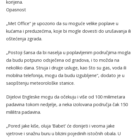
korijena.
Opasnost
„Met Office“ je upozorio da su moguće velike poplave u
kućama i preduzećima, koje bi mogle dovesti do urušavanja ili
oštećenja zgrada.
„Postoji šansa da bi naselja u poplavljenim područjima mogla
da budu potpuno odsječena od gradova, i to možda na
nekoliko dana. Struja i druge usluge, kao što su gas, voda ili
mobilna telefonija, mogu da budu izgubljene“, dodato je u
saopštenju meteorološke stanice.
Dijelovi Engleske mogu da očekuju i više od 100 milimetara
padavina tokom nedjelje, a neka izolovana područja čak 150
mililitra padavina.
„Pored jake kiše, oluja ‘Babet’ će donijeti i veoma jake
vjetrove i snažnu buru u blizini pojedinih istočnih obala. U