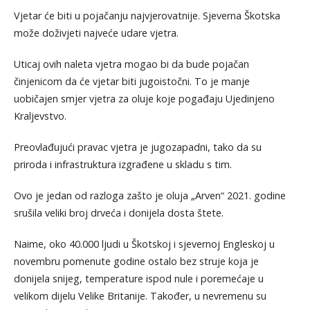
Vjetar će biti u pojačanju najvjerovatnije. Sjeverna Škotska
može doživjeti najveće udare vjetra.
Uticaj ovih naleta vjetra mogao bi da bude pojačan
činjenicom da će vjetar biti jugoistočni. To je manje
uobičajen smjer vjetra za oluje koje pogađaju Ujedinjeno
Kraljevstvo.
Preovlađujući pravac vjetra je jugozapadni, tako da su
priroda i infrastruktura izgrađene u skladu s tim.
Ovo je jedan od razloga zašto je oluja „Arven“ 2021. godine
srušila veliki broj drveća i donijela dosta štete.
Naime, oko 40.000 ljudi u Škotskoj i sjevernoj Engleskoj u
novembru pomenute godine ostalo bez struje koja je
donijela snijeg, temperature ispod nule i poremećaje u
velikom dijelu Velike Britanije. Također, u nevremenu su