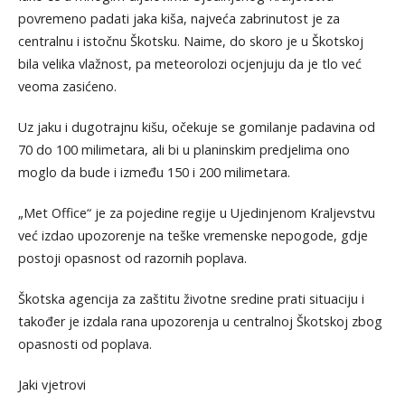
povremeno padati jaka kiša, najveća zabrinutost je za
centralnu i istočnu Škotsku. Naime, do skoro je u Škotskoj
bila velika vlažnost, pa meteorolozi ocjenjuju da je tlo već
veoma zasićeno.
Uz jaku i dugotrajnu kišu, očekuje se gomilanje padavina od
70 do 100 milimetara, ali bi u planinskim predjelima ono
moglo da bude i između 150 i 200 milimetara.
„Met Office“ je za pojedine regije u Ujedinjenom Kraljevstvu
već izdao upozorenje na teške vremenske nepogode, gdje
postoji opasnost od razornih poplava.
Škotska agencija za zaštitu životne sredine prati situaciju i
također je izdala rana upozorenja u centralnoj Škotskoj zbog
opasnosti od poplava.
Jaki vjetrovi