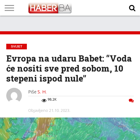
VIJESTI
BIZNIS
SPORT
SHOWBIZ
LIFESTYLE
SCI-
AUTO
ZANIMLJIVOSTI
FOTO
VIDEO
TV
VREMENSKA
STANJE NA
KURSNA
O
MARKETING
IMPRESSUM
KONTAKT
TECH
PROGRAM
PROGNOZA
PUTEVIMA
LISTA
NAMA
SVIJET
Evropa na udaru Babet: “Voda
će nositi sve pred sobom, 10
stepeni ispod nule”
Piše
S. H.
98.2K
Objavljeno
21.10. 2023.