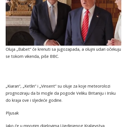
Oluja „Babet“ će krenuti sa jugozapada, a olujni udari očekuju
se tokom vikenda, piše BBC.
„Kiaran“, „Ketlin“ i „Vinsent“ su oluje za koje meteorolozi
prognoziraju da bi mogle da pogode Veliku Britaniju i Irsku
do kraja ove i sljedeće godine.
Pljusak
Iako će u mnogim dijelovima Ujedinjenog Kraljevstva