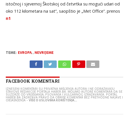
istočnoj i sjevernoj Škotskoj od četvrtka su mogući udari od
oko 112 kilometara na sat“, saopštio je „Met Office“. prenos
n1
TEME:
EVROPA
,
,
NEVRIJEME
FACEBOOK KOMENTARI
IZNESENI KOMENTARI SU PRIVATNA MIŠLJENJA AUTORA I NE ODRAŽAVAJU
STAVOVE REDAKCIJE PORTALA HABER.BA. MOLIMO AUTORE KOMENTARA DA SE
SUZDRŽE OD VRIJEĐANJA, PSOVANJA I VULGARNOG IZRAŽAVANJA. PORTAL
HABER.BA ZADRŽAVA PRAVO DA OBRIŠE KOMENTAR BEZ PRETHODNE NAJAVE I
OBJAŠNJENJA -
VIŠE O USLOVIMA KORIŠTENJA...