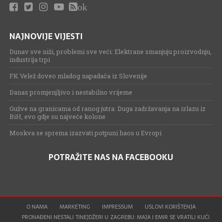
ok
NAJNOVIJE VIJESTI
Dunav sve niži, problemi sve veći: Elektrane smanjuju proizvodnju,
industrija trpi
FK Velež doveo mladog napadača iz Slovenije
Danas promjenjljivo i nestabilno vrijeme
Gužve na granicama od ranog jutra: Duga zadržavanja na izlazu iz
BiH, evo gdje su najveće kolone
Moskva se sprema izazvati potpuni haos u Evropi
POTRAŽITE NAS NA FACEBOOKU
O NAMA
MARKETING
IMPRESSUM
USLOVI KORIŠTENJA
PRONAĐENI NESTALI TINEJDŽERI U ZAGREBU: MAJA I EMIR SE VRATILI KUĆI