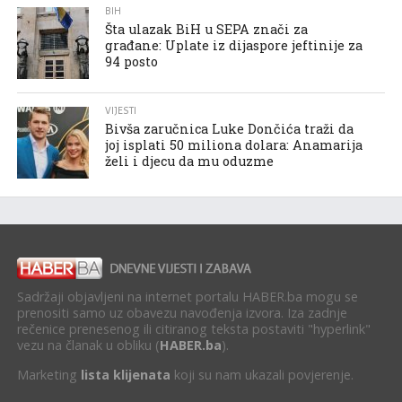
BIH
Šta ulazak BiH u SEPA znači za
građane: Uplate iz dijaspore jeftinije za
94 posto
VIJESTI
Bivša zaručnica Luke Dončića traži da
joj isplati 50 miliona dolara: Anamarija
želi i djecu da mu oduzme
Sadržaji objavljeni na internet portalu HABER.ba mogu se
prenositi samo uz obavezu navođenja izvora. Iza zadnje
rečenice prenesenog ili citiranog teksta postaviti "hyperlink"
vezu na članak u obliku (
HABER.ba
).
Marketing
lista klijenata
koji su nam ukazali povjerenje.