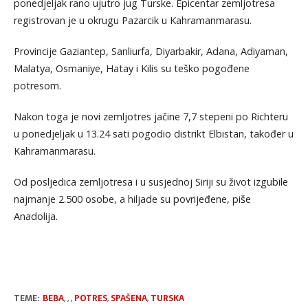
ponedjeljak rano ujutro jug Turske. Epicentar zemljotresa
registrovan je u okrugu Pazarcik u Kahramanmarasu.
Provincije Gaziantep, Sanliurfa, Diyarbakir, Adana, Adiyaman,
Malatya, Osmaniye, Hatay i Kilis su teško pogođene
potresom.
Nakon toga je novi zemljotres jačine 7,7 stepeni po Richteru
u ponedjeljak u 13.24 sati pogodio distrikt Elbistan, također u
Kahramanmarasu.
Od posljedica zemljotresa i u susjednoj Siriji su život izgubile
najmanje 2.500 osobe, a hiljade su povrijeđene, piše
Anadolija.
TEME:
BEBA
,
,
,
POTRES
,
SPAŠENA
,
TURSKA