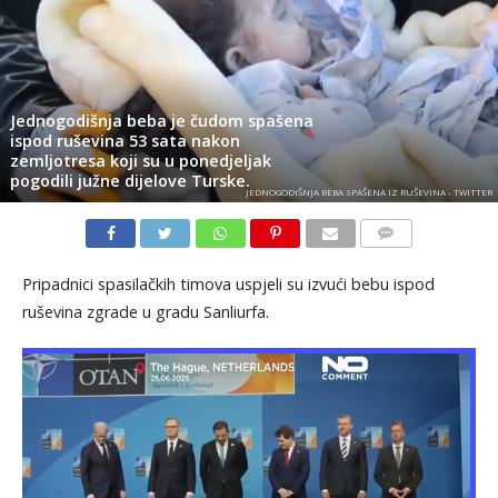
Jednogodišnja beba je čudom spašena
ispod ruševina 53 sata nakon
zemljotresa koji su u ponedjeljak
pogodili južne dijelove Turske.
JEDNOGODIŠNJA BEBA SPAŠENA IZ RUŠEVINA - TWITTER
KOMENTARI
Pripadnici spasilačkih timova uspjeli su izvući bebu ispod
ruševina zgrade u gradu Sanliurfa.