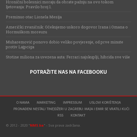
Hronični bolesnici moraju da obrate pažnju na ovo tokom
ljetovanja: Pravilo broj 1.
Preminuo otac Lionela Mesija
Američki zvaničnik: Očekujemo uskoro dogovor Irana i Omana o
Hormuškom moreuzu
Muharemović ponovo dobio veliko povjerenje, od prve minute
protiv Lajpciga
Stotine miliona za uvezena auta: Ferrari najskuplji, hibrida sve više
POTRAŽITE NAS NA FACEBOOKU
O NAMA
MARKETING
IMPRESSUM
USLOVI KORIŠTENJA
PRONAĐENI NESTALI TINEJDŽERI U ZAGREBU: MAJA I EMIR SE VRATILI KUĆI
RSS
KONTAKT
© 2012 - 2020 "
NMS.ba
" - Sva prava zadržana.