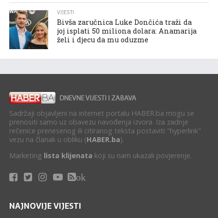
VIJESTI
Bivša zaručnica Luke Dončića traži da
joj isplati 50 miliona dolara: Anamarija
želi i djecu da mu oduzme
Sadržaji objavljeni na internet portalu HABER.ba mogu se
prenositi samo uz obavezu navođenja izvora. Iza zadnje
rečenice prenesenog ili citiranog teksta postaviti "hyperlink"
vezu na članak u obliku (
HABER.ba
).
Marketing
lista klijenata
koji su nam ukazali povjerenje.
ok
NAJNOVIJE VIJESTI