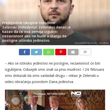
Predsjednik Ukrajine Volodimir
Zelenski (Volodymyr Zelensky) danas je
kazao da će ova zemlja izgubiti
nezavisnost ako ne bude u stanju da
postigne istinsko jedinstvo.
VOLODIMIR ZELENSKI - FACEBOOK
KOMENTARI
– Ako se istinsko jedinstvo ne postigne, nezavisnost će biti
izgubljena. Oduvijek smo znali za prvu mudrost. I 24. februara
smo dokazali da smo savladali drugu – rekao je Zelenski u
video obraćanju povodom Dana jedinstva.