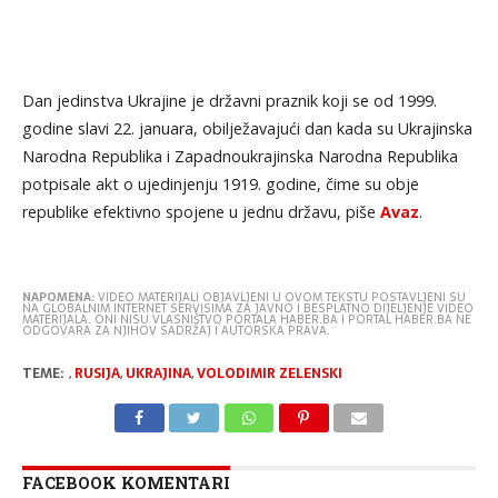
Dan jedinstva Ukrajine je državni praznik koji se od 1999.
godine slavi 22. januara, obilježavajući dan kada su Ukrajinska
Narodna Republika i Zapadnoukrajinska Narodna Republika
potpisale akt o ujedinjenju 1919. godine, čime su obje
republike efektivno spojene u jednu državu, piše
Avaz
.
NAPOMENA:
VIDEO MATERIJALI OBJAVLJENI U OVOM TEKSTU POSTAVLJENI SU
NA GLOBALNIM INTERNET SERVISIMA ZA JAVNO I BESPLATNO DIJELJENJE VIDEO
MATERIJALA. ONI NISU VLASNIŠTVO PORTALA HABER.BA I PORTAL HABER.BA NE
ODGOVARA ZA NJIHOV SADRŽAJ I AUTORSKA PRAVA.
TEME:
,
RUSIJA
,
UKRAJINA
,
VOLODIMIR ZELENSKI
FACEBOOK KOMENTARI