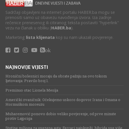
Sadržaji objavljeni na internet portalu HABER.ba mogu se
prenositi samo uz obavezu navođenja izvora. Iza zadnje
rečenice prenesenog ili citiranog teksta postaviti "hyperlink"
vezu na članak u obliku (
HABER.ba
).
Marketing
lista klijenata
koji su nam ukazali povjerenje.
ok
NAJNOVIJE VIJESTI
Hronični bolesnici moraju da obrate pažnju na ovo tokom
ljetovanja: Pravilo broj 1.
Preminuo otac Lionela Mesija
Američki zvaničnik: Očekujemo uskoro dogovor Irana i Omana o
Hormuškom moreuzu
Muharemović ponovo dobio veliko povjerenje, od prve minute
protiv Lajpciga
Stotine miliona za uvezena auta: Ferrari najskuplji, hibrida sve više