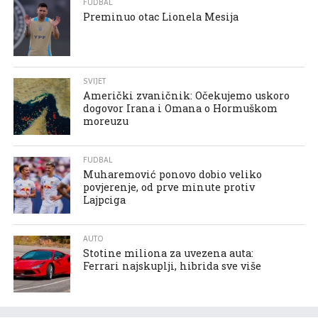
FUDBAL
Preminuo otac Lionela Mesija
SVIJET
Američki zvaničnik: Očekujemo uskoro
dogovor Irana i Omana o Hormuškom
moreuzu
FUDBAL
Muharemović ponovo dobio veliko
povjerenje, od prve minute protiv
Lajpciga
AUTO
Stotine miliona za uvezena auta:
Ferrari najskuplji, hibrida sve više