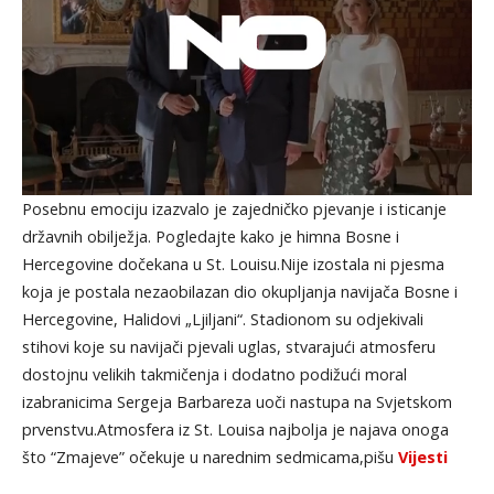
Posebnu emociju izazvalo je zajedničko pjevanje i isticanje
državnih obilježja. Pogledajte kako je himna Bosne i
Hercegovine dočekana u St. Louisu.Nije izostala ni pjesma
koja je postala nezaobilazan dio okupljanja navijača Bosne i
Hercegovine, Halidovi „Ljiljani“. Stadionom su odjekivali
stihovi koje su navijači pjevali uglas, stvarajući atmosferu
dostojnu velikih takmičenja i dodatno podižući moral
izabranicima Sergeja Barbareza uoči nastupa na Svjetskom
prvenstvu.Atmosfera iz St. Louisa najbolja je najava onoga
što “Zmajeve” očekuje u narednim sedmicama,pišu
Vijesti