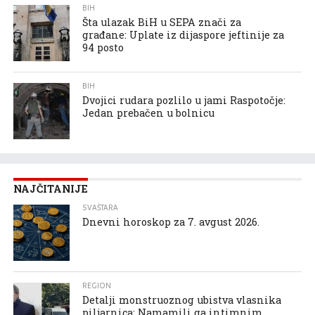
BIH
Šta ulazak BiH u SEPA znači za
građane: Uplate iz dijaspore jeftinije za
94 posto
BIH
Dvojici rudara pozlilo u jami Raspotočje:
Jedan prebačen u bolnicu
NAJČITANIJE
SVAŠTARA
Dnevni horoskop za 7. avgust 2026.
REGION
Detalji monstruoznog ubistva vlasnika
piljarnica: Namamili ga intimnim