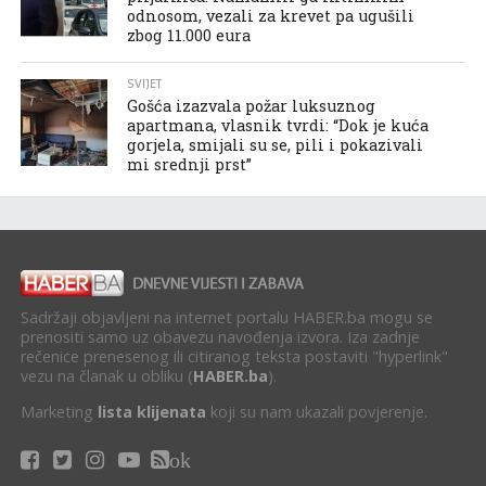
odnosom, vezali za krevet pa ugušili
zbog 11.000 eura
SVIJET
Gošća izazvala požar luksuznog
apartmana, vlasnik tvrdi: “Dok je kuća
gorjela, smijali su se, pili i pokazivali
mi srednji prst”
Sadržaji objavljeni na internet portalu HABER.ba mogu se
prenositi samo uz obavezu navođenja izvora. Iza zadnje
rečenice prenesenog ili citiranog teksta postaviti "hyperlink"
vezu na članak u obliku (
HABER.ba
).
Marketing
lista klijenata
koji su nam ukazali povjerenje.
ok