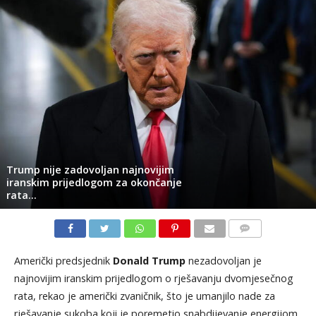
Trump nije zadovoljan najnovijim
iranskim prijedlogom za okončanje
rata…
KOMENTARI
Američki predsjednik
Donald Trump
nezadovoljan je
najnovijim iranskim prijedlogom o rješavanju dvomjesečnog
rata, rekao je američki zvaničnik, što je umanjilo nade za
rješavanje sukoba koji je poremetio snabdijevanje energijom,