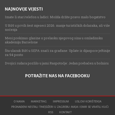
NAJNOVIJE VIJESTI
Imate li stari telefon u ladici: Možda držite pravo malo bogatstvo
U BiH u prvih šest mjeseci 2026. manje turističkih dolazaka, ali više
noćenja
Mesi prekinuo glasine o prelasku njegovog sina u omladinsku
akademiju Barselone
Šta ulazak BiH u SEPA znači za građane: Uplate iz dijaspore jeftinije
za 94 posto
Dvojici rudara pozlilo u jami Raspotočje: Jedan prebačen u bolnicu
POTRAŽITE NAS NA FACEBOOKU
O NAMA
MARKETING
IMPRESSUM
USLOVI KORIŠTENJA
PRONAĐENI NESTALI TINEJDŽERI U ZAGREBU: MAJA I EMIR SE VRATILI KUĆI
RSS
KONTAKT