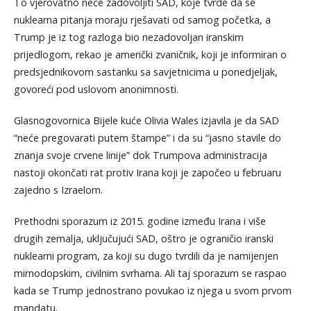
To vjerovatno neće zadovoljiti SAD, koje tvrde da se
nuklearna pitanja moraju rješavati od samog početka, a
Trump je iz tog razloga bio nezadovoljan iranskim
prijedlogom, rekao je američki zvaničnik, koji je informiran o
predsjednikovom sastanku sa savjetnicima u ponedjeljak,
govoreći pod uslovom anonimnosti.
Glasnogovornica Bijele kuće Olivia Wales izjavila je da SAD
“neće pregovarati putem štampe” i da su “jasno stavile do
znanja svoje crvene linije” dok Trumpova administracija
nastoji okončati rat protiv Irana koji je započeo u februaru
zajedno s Izraelom.
Prethodni sporazum iz 2015. godine između Irana i više
drugih zemalja, uključujući SAD, oštro je ograničio iranski
nuklearni program, za koji su dugo tvrdili da je namijenjen
mirnodopskim, civilnim svrhama. Ali taj sporazum se raspao
kada se Trump jednostrano povukao iz njega u svom prvom
mandatu.