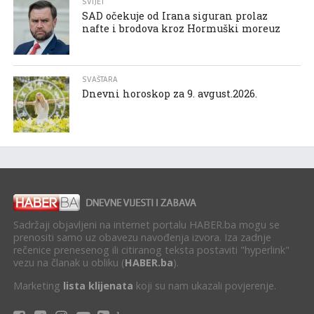
SVIJET
SAD očekuje od Irana siguran prolaz
nafte i brodova kroz Hormuški moreuz
SVAŠTARA
Dnevni horoskop za 9. avgust.2026.
Sadržaji objavljeni na internet portalu HABER.ba mogu se
prenositi samo uz obavezu navođenja izvora. Iza zadnje
rečenice prenesenog ili citiranog teksta postaviti "hyperlink"
vezu na članak u obliku (
HABER.ba
).
Marketing
lista klijenata
koji su nam ukazali povjerenje.