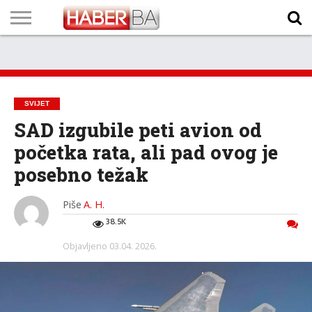
VIJESTI
BIZNIS
SPORT
SHOWBIZ
LIFESTYLE
SCI-
AUTO
ZANIMLJIVOSTI
FOTO
VIDEO
TV
VREMENSKA
STANJE NA
KURSNA
O
MARKETING
IMPRESSUM
KONTAKT
TECH
PROGRAM
PROGNOZA
PUTEVIMA
LISTA
NAMA
SVIJET
SAD izgubile peti avion od
početka rata, ali pad ovog je
posebno težak
Piše
A. H.
38.5K
Objavljeno
03.04. 2026.