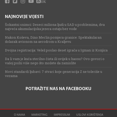
ok
NAJNOVIJE VIJESTI
Šokantni snimci: Deseci miliona ljudi u SAD u problemima, dva
najveća akumulacijska jezera ostaju bez vode
Nakon Koševa, Dino Merlin pomjera granice: Spektakularan
dolazak avionom na aerodrom u Kraljevu
Dvojna registracija: Velež poslao deset igrača u Igman iz Konjica
Da li vam je kuća sterilno čista ili uvijek u haosu? Ovo govori o
vašoj psihi više nego što možete da zamislite
Novi standardi ljubavi: 7 stvari koje generacija Z ne toleriše u
vezama
POTRAŽITE NAS NA FACEBOOKU
O NAMA
MARKETING
IMPRESSUM
USLOVI KORIŠTENJA