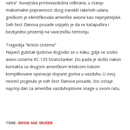
vatra”. Kuvajtska protivvazdušna odbrana, u stanju
maksimalne pripravnosti zbog iranskih raketnih udara,
greškom je identifikovala američke avione kao neprijateljske.
Svih šest članova posade uspjelo je da se katapultira i
bezbjedno prizemlji na savezničku teritoriju.
Tragedija “leteće cisterne”
Najveći gubitak ljudstva dogodio se u Iraku, gdje se srušio
avion-cisterna KC-135 Stratotanker. Do pada je došlo nakon
kontakta sa drugom američkom letelicom tokom
komplikovane operacije dopune goriva u vazduhu. U ovoj
nesreći poginulo je svih šest članova posade, što ostaje
najcrnji dan za američke vazduhoplovne snage u ovom ratu.
TEME:
AVION
,
SAD
,
SRUŠEN