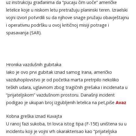
uz instrukciju građanima da “pucaju čim uoče” američke
letelice koje u niskom letu pretražuju planinski teren. Izraelski
vojni izvori potvrdili su da njihove snage pružaju obavještajnu
i operativnu podršku u ovoj kritičnoj misiji potrage i
spasavanja (SAR).
Hronika vazdušnih gubitaka
Iako je ovo prvi gubitak iznad samog Irana, američko
vazduhoplovstvo je od početka marta pretrpilo nekoliko
teških udara, uglavnom zbog tragičnih grešaka i incidenata u
“prijateljskom” vazdušnom prostoru. Današnji incident
podigao je ukupan broj izgubljenih letelica na pet,piše
Avaz
Kobna greška iznad Kuvajta
U ranoj fazi sukoba, tri lovca istog tipa (F-15E) uništena su u
incidentu koji je vojni vrh okarakterisao kao “prijateljska