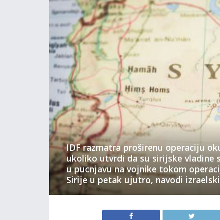
IDF razmatra proširenu operaciju oku
ukoliko utvrdi da su sirijske vladine
u pucnjavu na vojnike tokom operaci
Sirije u petak ujutro, navodi izraelsk