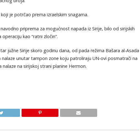
tačnog broja.
i koji je potrčao prema izraelskim snagama.
 navodno priprema za mogućnost napada iz Sirije, bilo od sirijskih
la operaciju kao “ratni zločin”.
utar južne Sirije skoro godinu dana, od pada režima Bašara al-Asada
 nalaze unutar tampon zone koju patroliraju UN-ovi posmatrači na
 nalaze na sirijskoj strani planine Hermon.