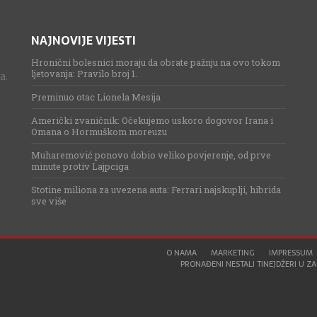
NAJNOVIJE VIJESTI
Hronični bolesnici moraju da obrate pažnju na ovo tokom
ljetovanja: Pravilo broj 1.
a.
Preminuo otac Lionela Mesija
Američki zvaničnik: Očekujemo uskoro dogovor Irana i
Omana o Hormuškom moreuzu
Muharemović ponovo dobio veliko povjerenje, od prve
minute protiv Lajpciga
Stotine miliona za uvezena auta: Ferrari najskuplji, hibrida
sve više
O NAMA
MARKETING
IMPRESSUM
PRONAĐENI NESTALI TINEJDŽERI U ZAG