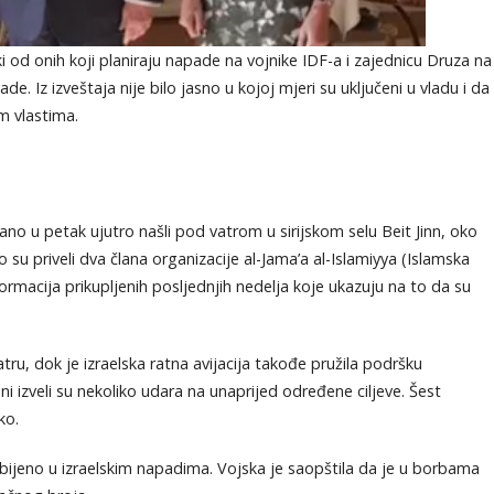
ki od onih koji planiraju napade na vojnike IDF-a i zajednicu Druza na
ade. Iz izveštaja nije bilo jasno u kojoj mjeri su uključeni u vladu i da
im vlastima.
 rano u petak ujutro našli pod vatrom u sirijskom selu Beit Jinn, oko
su priveli dva člana organizacije al-Jama’a al-Islamiyya (Islamska
rmacija prikupljenih posljednjih nedelja koje ukazuju na to da su
vatru, dok je izraelska ratna avijacija takođe pružila podršku
i izveli su nekoliko udara na unaprijed određene ciljeve. Šest
ko.
ubijeno u izraelskim napadima. Vojska je saopštila da je u borbama