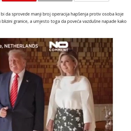
KOMENTARI
 bi da sprovede manji broj operacija hapšenja protiv osoba koje
 u blizini granice, a umjesto toga da poveća vazdušne napade kako