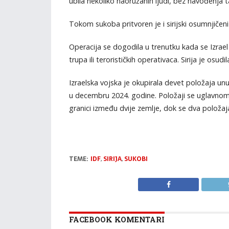
ubila nekoliko naoružanih ljudi, bez navođenja 
Tokom sukoba pritvoren je i sirijski osumnjičen
Operacija se dogodila u trenutku kada se Izrael
trupa ili terorističkih operativaca. Sirija je osudi
Izraelska vojska je okupirala devet položaja un
u decembru 2024. godine. Položaji se uglavnom
granici između dvije zemlje, dok se dva položaja
TEME:
IDF
,
SIRIJA
,
SUKOBI
FACEBOOK KOMENTARI