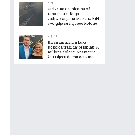
BIH
Gužve na granicama od
ranog jutra: Duga
zadržavanja na izlazu iz BiH,
evo gdje su najveće kolone
VIJESTI
Bivša zaručnica Luke
Dončića traži da joj isplati 50
miliona dolara: Anamarija
želi i djecu da mu oduzme