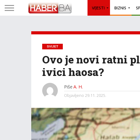
VIJESTI
BIZNIS
S
SVIJET
Ovo je novi ratni pl
ivici haosa?
Piše
A. H.
Objavljeno
29.11. 2025.