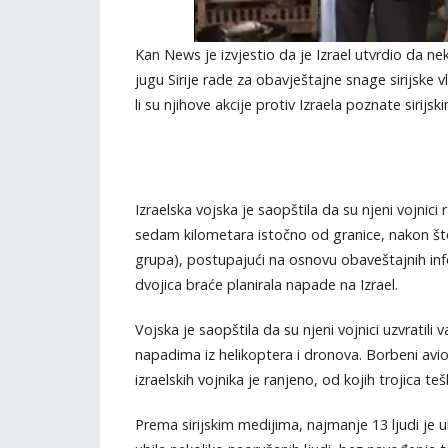
Kan News je izvjestio da je Izrael utvrdio da ne
jugu Sirije rade za obavještajne snage sirijske vl
li su njihove akcije protiv Izraela poznate sirijsk
Izraelska vojska je saopštila da su njeni vojnici
sedam kilometara istočno od granice, nakon što 
grupa), postupajući na osnovu obaveštajnih info
dvojica braće planirala napade na Izrael.
Vojska je saopštila da su njeni vojnici uzvratili 
napadima iz helikoptera i dronova. Borbeni avion
izraelskih vojnika je ranjeno, od kojih trojica teš
Prema sirijskim medijima, najmanje 13 ljudi je 