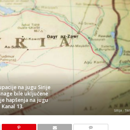
pacije na jugu Sirije
 snage bile uključene
je hapšenja na jugu
i Kanal 13.
SIRIJA - TW