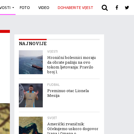
IVOSTI
FOTO
VIDEO
DOHABERITE VIJEST
ARHIVA
NAJNOVIJE
VIJESTI
Hronični bolesnici moraju
da obrate pažnju na ovo
tokom ljetovanja: Pravilo
broj 1.
FUDBAL
Preminuo otac Lionela
Mesija
SVIJET
Američki zvaničnik:
Očekujemo uskoro dogovor
Irana i Omana o