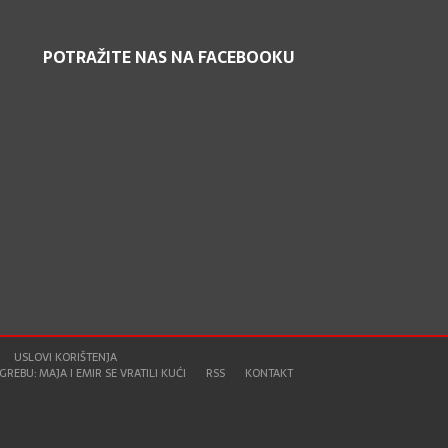
POTRAŽITE NAS NA FACEBOOKU
USLOVI KORIŠTENJA
REBU: MAJA I EMIR SE VRATILI KUĆI
RSS
KONTAKT