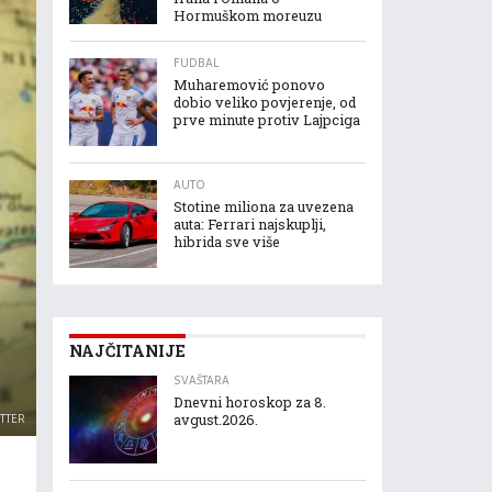
Hormuškom moreuzu
FUDBAL
Muharemović ponovo
dobio veliko povjerenje, od
prve minute protiv Lajpciga
AUTO
Stotine miliona za uvezena
auta: Ferrari najskuplji,
hibrida sve više
NAJČITANIJE
SVAŠTARA
Dnevni horoskop za 8.
ITTER
avgust.2026.