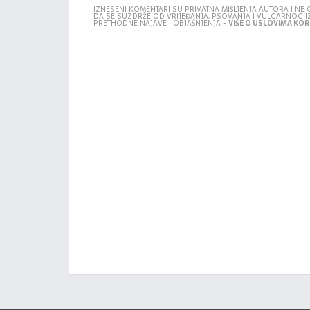
IZNESENI KOMENTARI SU PRIVATNA MIŠLJENJA AUTORA I N
DA SE SUZDRŽE OD VRIJEĐANJA, PSOVANJA I VULGARNOG 
PRETHODNE NAJAVE I OBJAŠNJENJA -
VIŠE O USLOVIMA KORI