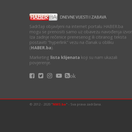
Sadržaji objavljeni na internet portalu HABER.ba
mogu se prenositi samo uz obavezu navođenja izvor
Iza zadnje rečenice prenesenog ili citiranog teksta
postaviti "hyperlink" vezu na članak u obliku
(
HABER.ba
).
Marketing
lista klijenata
koji su nam ukazali
povjerenje.
ok
© 2012 - 2020 "
NMS.ba
" - Sva prava zadržana.