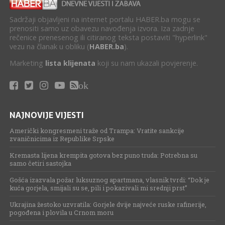
Sadržaji objavljeni na internet portalu HABER.ba mogu se
prenositi samo uz obavezu navođenja izvora. Iza zadnje
rečenice prenesenog ili citiranog teksta postaviti "hyperlink"
vezu na članak u obliku (
HABER.ba
).
Marketing
lista klijenata
koji su nam ukazali povjerenje.
ok
NAJNOVIJE VIJESTI
Američki kongresmeni traže od Trampa: Vratite sankcije
zvaničnicima iz Republike Srpske
Kremasta lijena krempita gotova bez puno truda: Potrebna su
samo četiri sastojka
Gošća izazvala požar luksuznog apartmana, vlasnik tvrdi: “Dok je
kuća gorjela, smijali su se, pili i pokazivali mi srednji prst”
Ukrajina žestoko uzvratila: Gorjele dvije najveće ruske rafinerije,
pogođena i plovila u Crnom moru