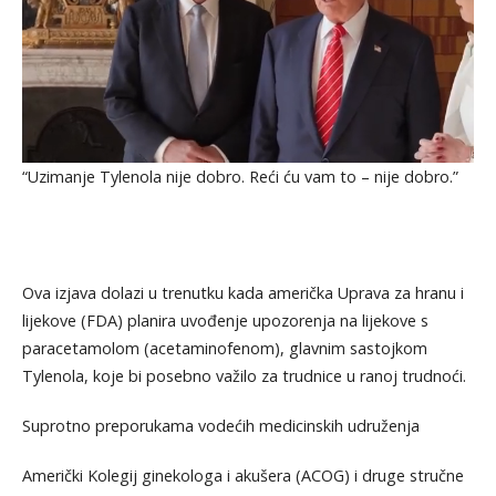
“Uzimanje Tylenola nije dobro. Reći ću vam to – nije dobro.”
Ova izjava dolazi u trenutku kada američka Uprava za hranu i
lijekove (FDA) planira uvođenje upozorenja na lijekove s
paracetamolom (acetaminofenom), glavnim sastojkom
Tylenola, koje bi posebno važilo za trudnice u ranoj trudnoći.
Suprotno preporukama vodećih medicinskih udruženja
Američki Kolegij ginekologa i akušera (ACOG) i druge stručne