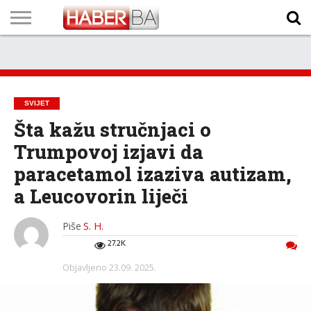
VIJESTI
BIZNIS
SPORT
SHOWBIZ
LIFESTYLE
SCI-
AUTO
ZANIMLJIVOSTI
FOTO
VIDEO
TV
VREMENSKA
STANJE NA
KURSNA
O
MARKETING
IMPRESSUM
KONTAKT
TECH
PROGRAM
PROGNOZA
PUTEVIMA
LISTA
NAMA
SVIJET
Šta kažu stručnjaci o
Trumpovoj izjavi da
paracetamol izaziva autizam,
a Leucovorin liječi
Piše
S. H.
27.2K
Objavljeno
23.09. 2025.