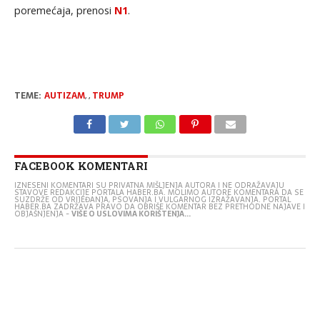
poremećaja, prenosi
N1
.
TEME:
AUTIZAM
,
,
TRUMP
FACEBOOK KOMENTARI
IZNESENI KOMENTARI SU PRIVATNA MIŠLJENJA AUTORA I NE ODRAŽAVAJU
STAVOVE REDAKCIJE PORTALA HABER.BA. MOLIMO AUTORE KOMENTARA DA SE
SUZDRŽE OD VRIJEĐANJA, PSOVANJA I VULGARNOG IZRAŽAVANJA. PORTAL
HABER.BA ZADRŽAVA PRAVO DA OBRIŠE KOMENTAR BEZ PRETHODNE NAJAVE I
OBJAŠNJENJA -
VIŠE O USLOVIMA KORIŠTENJA...