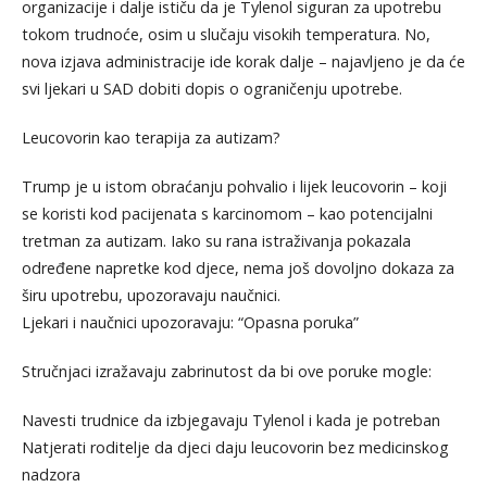
organizacije i dalje ističu da je Tylenol siguran za upotrebu
tokom trudnoće, osim u slučaju visokih temperatura. No,
nova izjava administracije ide korak dalje – najavljeno je da će
svi ljekari u SAD dobiti dopis o ograničenju upotrebe.
Leucovorin kao terapija za autizam?
Trump je u istom obraćanju pohvalio i lijek leucovorin – koji
se koristi kod pacijenata s karcinomom – kao potencijalni
tretman za autizam. Iako su rana istraživanja pokazala
određene napretke kod djece, nema još dovoljno dokaza za
širu upotrebu, upozoravaju naučnici.
Ljekari i naučnici upozoravaju: “Opasna poruka”
Stručnjaci izražavaju zabrinutost da bi ove poruke mogle:
Navesti trudnice da izbjegavaju Tylenol i kada je potreban
Natjerati roditelje da djeci daju leucovorin bez medicinskog
nadzora