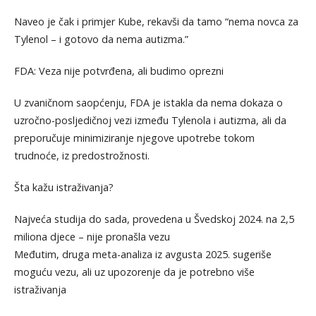
Naveo je čak i primjer Kube, rekavši da tamo “nema novca za
Tylenol – i gotovo da nema autizma.”
FDA: Veza nije potvrđena, ali budimo oprezni
U zvaničnom saopćenju, FDA je istakla da nema dokaza o
uzročno-posljedičnoj vezi između Tylenola i autizma, ali da
preporučuje minimiziranje njegove upotrebe tokom
trudnoće, iz predostrožnosti.
Šta kažu istraživanja?
Najveća studija do sada, provedena u Švedskoj 2024. na 2,5
miliona djece – nije pronašla vezu
Međutim, druga meta-analiza iz avgusta 2025. sugeriše
moguću vezu, ali uz upozorenje da je potrebno više
istraživanja