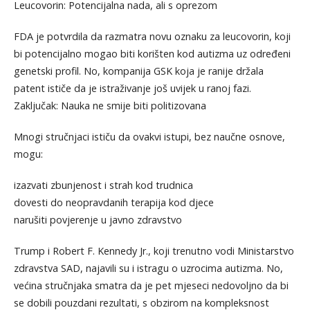
Leucovorin: Potencijalna nada, ali s oprezom
FDA je potvrdila da razmatra novu oznaku za leucovorin, koji
bi potencijalno mogao biti korišten kod autizma uz određeni
genetski profil. No, kompanija GSK koja je ranije držala
patent ističe da je istraživanje još uvijek u ranoj fazi.
Zaključak: Nauka ne smije biti politizovana
Mnogi stručnjaci ističu da ovakvi istupi, bez naučne osnove,
mogu:
izazvati zbunjenost i strah kod trudnica
dovesti do neopravdanih terapija kod djece
narušiti povjerenje u javno zdravstvo
Trump i Robert F. Kennedy Jr., koji trenutno vodi Ministarstvo
zdravstva SAD, najavili su i istragu o uzrocima autizma. No,
većina stručnjaka smatra da je pet mjeseci nedovoljno da bi
se dobili pouzdani rezultati, s obzirom na kompleksnost