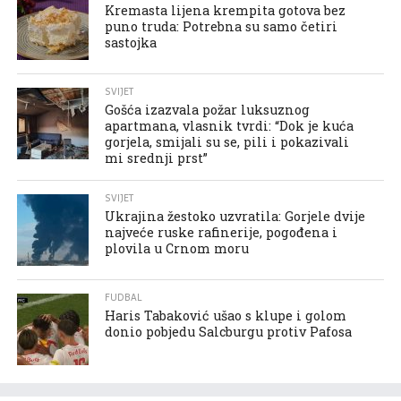
Kremasta lijena krempita gotova bez
puno truda: Potrebna su samo četiri
sastojka
SVIJET
Gošća izazvala požar luksuznog
apartmana, vlasnik tvrdi: “Dok je kuća
gorjela, smijali su se, pili i pokazivali
mi srednji prst”
SVIJET
Ukrajina žestoko uzvratila: Gorjele dvije
najveće ruske rafinerije, pogođena i
plovila u Crnom moru
FUDBAL
Haris Tabaković ušao s klupe i golom
donio pobjedu Salcburgu protiv Pafosa