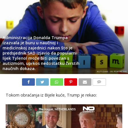
Administracija Donalda Trumpa
izazvala je buru u naučnoj i
medicinskoj zajednici nakon što je
predsjednik SAD izjavio da popularni
lijek Tylenol može biti povezan s
autizmom, uprkos nedostatku čvrstih
naučnih dokaza.
AUTIZAM - IN-PORTAL.HR
KOMENTARI
Tokom obraćanja iz Bijele kuće, Trump je rekao: