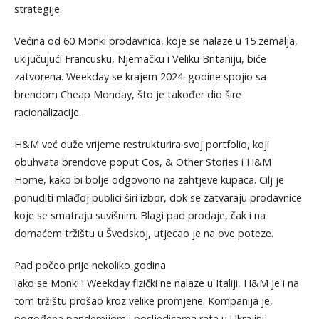
strategije.
Većina od 60 Monki prodavnica, koje se nalaze u 15 zemalja,
uključujući Francusku, Njemačku i Veliku Britaniju, biće
zatvorena. Weekday se krajem 2024. godine spojio sa
brendom Cheap Monday, što je također dio šire
racionalizacije.
H&M već duže vrijeme restrukturira svoj portfolio, koji
obuhvata brendove poput Cos, & Other Stories i H&M
Home, kako bi bolje odgovorio na zahtjeve kupaca. Cilj je
ponuditi mlađoj publici širi izbor, dok se zatvaraju prodavnice
koje se smatraju suvišnim. Blagi pad prodaje, čak i na
domaćem tržištu u Švedskoj, utjecao je na ove poteze.
Pad počeo prije nekoliko godina
Iako se Monki i Weekday fizički ne nalaze u Italiji, H&M je i na
tom tržištu prošao kroz velike promjene. Kompanija je,
pogođena pandemijom i posljedicama rata u Ukrajini,