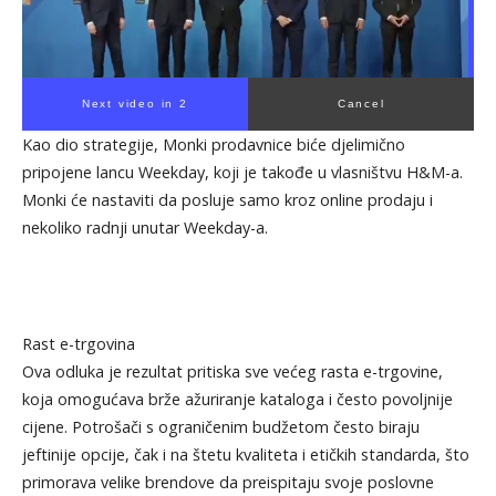
Next video in 1
Cancel
Kao dio strategije, Monki prodavnice biće djelimično
pripojene lancu Weekday, koji je takođe u vlasništvu H&M-a.
Monki će nastaviti da posluje samo kroz online prodaju i
nekoliko radnji unutar Weekday-a.
Rast e-trgovina
Ova odluka je rezultat pritiska sve većeg rasta e-trgovine,
koja omogućava brže ažuriranje kataloga i često povoljnije
cijene. Potrošači s ograničenim budžetom često biraju
jeftinije opcije, čak i na štetu kvaliteta i etičkih standarda, što
primorava velike brendove da preispitaju svoje poslovne