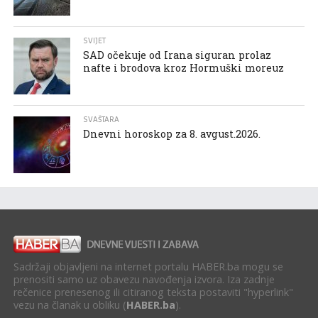
SVIJET
SAD očekuje od Irana siguran prolaz
nafte i brodova kroz Hormuški moreuz
SVAŠTARA
Dnevni horoskop za 8. avgust.2026.
Sadržaji objavljeni na internet portalu HABER.ba mogu se
prenositi samo uz obavezu navođenja izvora. Iza zadnje
rečenice prenesenog ili citiranog teksta postaviti "hyperlink"
vezu na članak u obliku (
HABER.ba
).