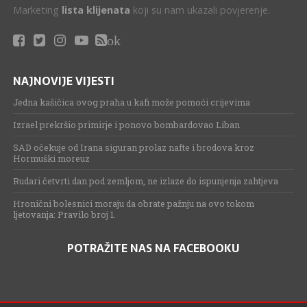
Marketing
lista klijenata
koji su nam ukazali povjerenje.
ok
NAJNOVIJE VIJESTI
Jedna kašičica ovog praha u kafi može pomoći crijevima
Izrael prekršio primirje i ponovo bombardovao Liban
SAD očekuje od Irana siguran prolaz nafte i brodova kroz
Hormuški moreuz
Rudari četvrti dan pod zemljom, ne izlaze do ispunjenja zahtjeva
Hronični bolesnici moraju da obrate pažnju na ovo tokom
ljetovanja: Pravilo broj 1.
POTRAŽITE NAS NA FACEBOOKU