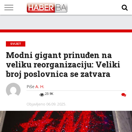
VIJESTI
BIZNIS
SPORT
SHOWBIZ
LIFESTYLE
SCI-
AUTO
ZANIMLJIVOSTI
FOTO
VIDEO
TV
VREMENSKA
STANJE NA
KURSNA
O
MARKETING
IMPRESSUM
KONTAKT
TECH
PROGRAM
PROGNOZA
PUTEVIMA
LISTA
NAMA
SVIJET
Modni gigant prinuđen na
veliku reorganizaciju: Veliki
broj poslovnica se zatvara
Piše
A. H.
23.9K
Objavljeno
06.09. 2025.