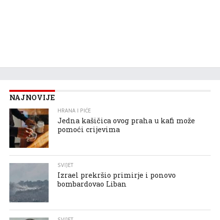
NAJNOVIJE
HRANA I PIĆE
Jedna kašičica ovog praha u kafi može
pomoći crijevima
SVIJET
Izrael prekršio primirje i ponovo
bombardovao Liban
SVIJET