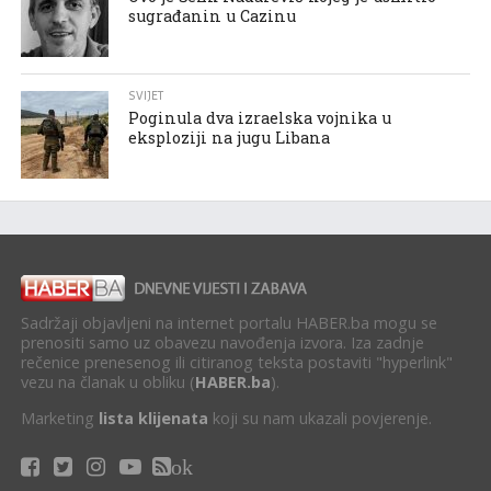
sugrađanin u Cazinu
SVIJET
Poginula dva izraelska vojnika u
eksploziji na jugu Libana
Sadržaji objavljeni na internet portalu HABER.ba mogu se
prenositi samo uz obavezu navođenja izvora. Iza zadnje
rečenice prenesenog ili citiranog teksta postaviti "hyperlink"
vezu na članak u obliku (
HABER.ba
).
Marketing
lista klijenata
koji su nam ukazali povjerenje.
ok