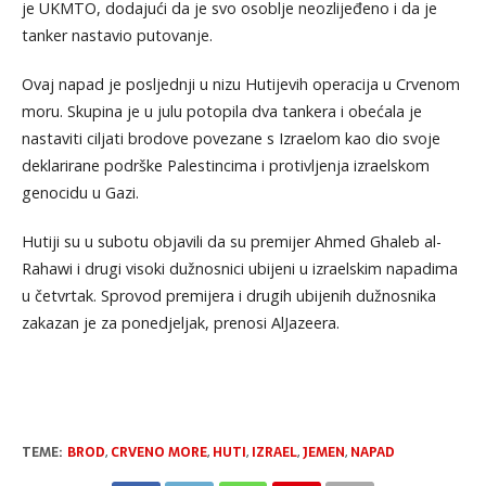
je UKMTO, dodajući da je svo osoblje neozlijeđeno i da je
tanker nastavio putovanje.
Ovaj napad je posljednji u nizu Hutijevih operacija u Crvenom
moru. Skupina je u julu potopila dva tankera i obećala je
nastaviti ciljati brodove povezane s Izraelom kao dio svoje
deklarirane podrške Palestincima i protivljenja izraelskom
genocidu u Gazi.
Hutiji su u subotu objavili da su premijer Ahmed Ghaleb al-
Rahawi i drugi visoki dužnosnici ubijeni u izraelskim napadima
u četvrtak. Sprovod premijera i drugih ubijenih dužnosnika
zakazan je za ponedjeljak, prenosi AlJazeera.
TEME:
BROD
,
CRVENO MORE
,
HUTI
,
IZRAEL
,
JEMEN
,
NAPAD