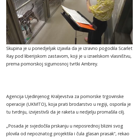
Skupina je u ponedjeljak izjavila da je izravno pogodila Scarlet
Ray pod liberijskom zastavom, koji je u izraelskom vlasništvu,
prema pomorskoj sigurnosnoj tvrtki Ambrey.
Agencija Ujedinjenog Kraljevstva za pomorske trgovinske
operacije (UKMTO), koja prati brodarstvo u regiji, osporila je
tu tvrdnju, izvijestivši da je raketa u nedjelju promašila cilj.
„Posada je svjedočila prskanju u neposrednoj blizini svog
plovila od nepoznatog projektila i čula glasan prasak“, rekao