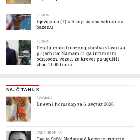
REGION
Djevojčicu (7) u Srbiji usisao vakum na
bazenu
REGION
Detalji monstruoznog ubistva vlasnika
piljarnica: Namamili ga intimnim
odnosom, vezali za krevet pa ugušili
zbog 11.000 eura
NAJČITANIJE
SVAŠTARA
Dnevni horoskop za 6. avgust.2026.
CRNA HRONIKA
Ovo je Šefik Nadarević kojeg je usmrtio