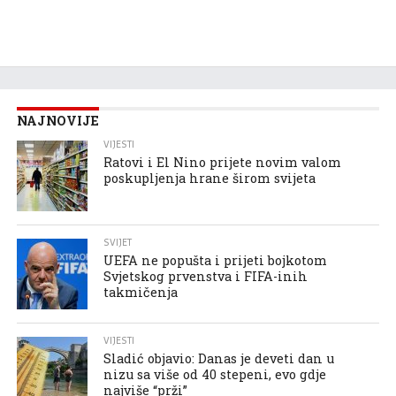
NAJNOVIJE
VIJESTI
Ratovi i El Nino prijete novim valom
poskupljenja hrane širom svijeta
SVIJET
UEFA ne popušta i prijeti bojkotom
Svjetskog prvenstva i FIFA-inih
takmičenja
VIJESTI
Sladić objavio: Danas je deveti dan u
nizu sa više od 40 stepeni, evo gdje
najviše “prži”