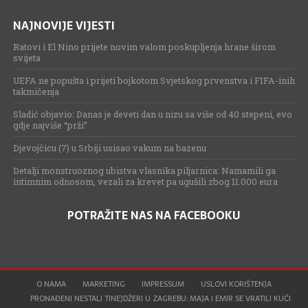
NAJNOVIJE VIJESTI
Ratovi i El Nino prijete novim valom poskupljenja hrane širom
svijeta
UEFA ne popušta i prijeti bojkotom Svjetskog prvenstva i FIFA-inih
takmičenja
Sladić objavio: Danas je deveti dan u nizu sa više od 40 stepeni, evo
gdje najviše “prži”
Djevojčicu (7) u Srbiji usisao vakum na bazenu
Detalji monstruoznog ubistva vlasnika piljarnica: Namamili ga
intimnim odnosom, vezali za krevet pa ugušili zbog 11.000 eura
POTRAŽITE NAS NA FACEBOOKU
O NAMA
MARKETING
IMPRESSUM
USLOVI KORIŠTENJA
PRONAĐENI NESTALI TINEJDŽERI U ZAGREBU: MAJA I EMIR SE VRATILI KUĆI