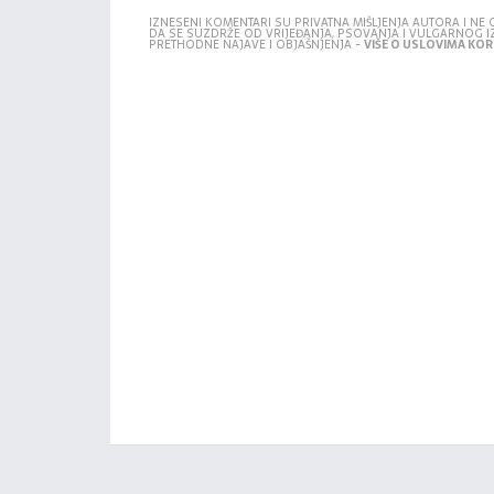
IZNESENI KOMENTARI SU PRIVATNA MIŠLJENJA AUTORA I N
DA SE SUZDRŽE OD VRIJEĐANJA, PSOVANJA I VULGARNOG 
PRETHODNE NAJAVE I OBJAŠNJENJA -
VIŠE O USLOVIMA KORI