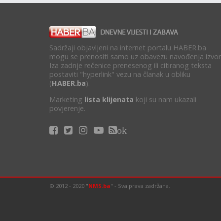
Sadržaji objavljeni na internet portalu HABER.ba
mogu se prenositi samo uz obavezu navođenja izvor
Iza zadnje rečenice prenesenog ili citiranog teksta
postaviti "hyperlink" vezu na članak u obliku
(
HABER.ba
).
Marketing
lista klijenata
koji su nam ukazali
povjerenje.
ok
© 2012 - 2020 "
NMS.ba
" - Sva prava zadržana.