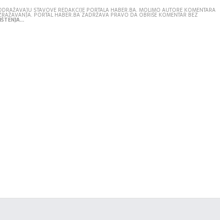
E ODRAŽAVAJU STAVOVE REDAKCIJE PORTALA HABER.BA. MOLIMO AUTORE KOMENTARA
IZRAŽAVANJA. PORTAL HABER.BA ZADRŽAVA PRAVO DA OBRIŠE KOMENTAR BEZ
ŠTENJA...