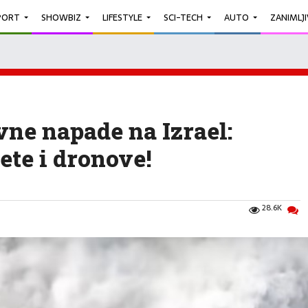
PORT
SHOWBIZ
LIFESTYLE
SCI-TECH
AUTO
ZANIMLJ
vne napade na Izrael:
kete i dronove!
28.6K