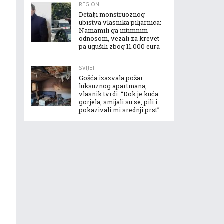
REGION
Detalji monstruoznog
ubistva vlasnika piljarnica:
Namamili ga intimnim
odnosom, vezali za krevet
pa ugušili zbog 11.000 eura
SVIJET
Gošća izazvala požar
luksuznog apartmana,
vlasnik tvrdi: “Dok je kuća
gorjela, smijali su se, pili i
pokazivali mi srednji prst”