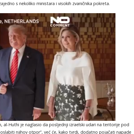
edno s nekoliko ministara i visokih zvaničnika pokreta.
al-Huthi je naglasio da posljednji izraelski udari na teritorije pod
oslabiti njihov otpor”, već će, kako tvrdi, dodatno pojačati napade