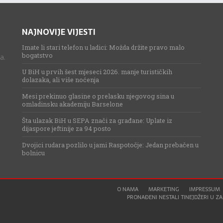
NAJNOVIJE VIJESTI
Imate li stari telefon u ladici: Možda držite pravo malo
bogatstvo
a.
U BiH u prvih šest mjeseci 2026. manje turističkih
dolazaka, ali više noćenja
Mesi prekinuo glasine o prelasku njegovog sina u
omladinsku akademiju Barselone
Šta ulazak BiH u SEPA znači za građane: Uplate iz
dijaspore jeftinije za 94 posto
Dvojici rudara pozlilo u jami Raspotočje: Jedan prebačen u
bolnicu
O NAMA
MARKETING
IMPRESSUM
PRONAĐENI NESTALI TINEJDŽERI U ZAG