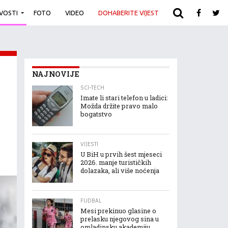
IVOSTI
FOTO
VIDEO
DOHABERITE VIJEST
ARHIVA
NAJNOVIJE
SCI-TECH
Imate li stari telefon u ladici:
Možda držite pravo malo
bogatstvo
VIJESTI
U BiH u prvih šest mjeseci
2026. manje turističkih
dolazaka, ali više noćenja
FUDBAL
Mesi prekinuo glasine o
prelasku njegovog sina u
omladinsku akademiju