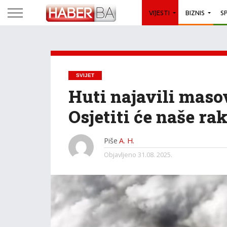
VIJESTI
BIZNIS
S
SVIJET
Huti najavili maso
Osjetiti će naše ra
Piše
A. H.
Objavljeno
31.08. 2025.