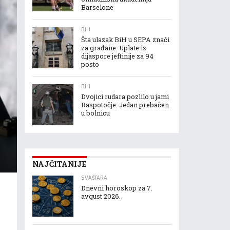
Barselone
BIH
Šta ulazak BiH u SEPA znači
za građane: Uplate iz
dijaspore jeftinije za 94
posto
BIH
Dvojici rudara pozlilo u jami
Raspotočje: Jedan prebačen
u bolnicu
NAJČITANIJE
SVAŠTARA
Dnevni horoskop za 7.
avgust 2026.