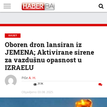
VIJESTI
BIZNIS
SPORT
SHOWBIZ
LIFESTYLE
SCI-
AUTO
ZANIMLJIVOSTI
FOTO
VIDEO
TV
VREMENSKA
STANJE NA
KURSNA
O
MARKETING
IMPRESSUM
KONTAKT
TECH
PROGRAM
PROGNOZA
PUTEVIMA
LISTA
NAMA
SVIJET
Oboren dron lansiran iz
JEMENA; Aktivirane sirene
za vazdušnu opasnost u
IZRAELU
Piše
A. H.
31.1K
Objavljeno
03.08. 2025.