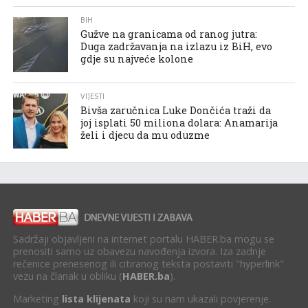
BIH
Gužve na granicama od ranog jutra:
Duga zadržavanja na izlazu iz BiH, evo
gdje su najveće kolone
VIJESTI
Bivša zaručnica Luke Dončića traži da
joj isplati 50 miliona dolara: Anamarija
želi i djecu da mu oduzme
Sadržaji objavljeni na internet portalu HABER.ba mogu se
prenositi samo uz obavezu navođenja izvora. Iza zadnje
rečenice prenesenog ili citiranog teksta postaviti "hyperlink"
vezu na članak u obliku (
HABER.ba
).
Marketing
lista klijenata
koji su nam ukazali povjerenje.