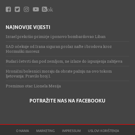
ok
NAJNOVIJE VIJESTI
Izrael prekršio primirje i ponovo bombardovao Liban
SAD očekuje od Irana siguran prolaz nafte i brodova kroz
Hormuški moreuz
Rudari četvrti dan pod zemljom, ne izlaze do ispunjenja zahtjeva
Hronični bolesnici moraju da obrate pažnju na ovo tokom
ljetovanja: Pravilo broj 1.
Preminuo otac Lionela Mesija
POTRAŽITE NAS NA FACEBOOKU
O NAMA
MARKETING
IMPRESSUM
USLOVI KORIŠTENJA