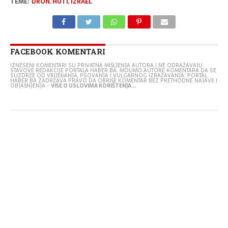
TEME:
DRON
,
HUTI
,
IZRAEL
FACEBOOK KOMENTARI
IZNESENI KOMENTARI SU PRIVATNA MIŠLJENJA AUTORA I NE ODRAŽAVAJU
STAVOVE REDAKCIJE PORTALA HABER.BA. MOLIMO AUTORE KOMENTARA DA SE
SUZDRŽE OD VRIJEĐANJA, PSOVANJA I VULGARNOG IZRAŽAVANJA. PORTAL
HABER.BA ZADRŽAVA PRAVO DA OBRIŠE KOMENTAR BEZ PRETHODNE NAJAVE I
OBJAŠNJENJA -
VIŠE O USLOVIMA KORIŠTENJA...