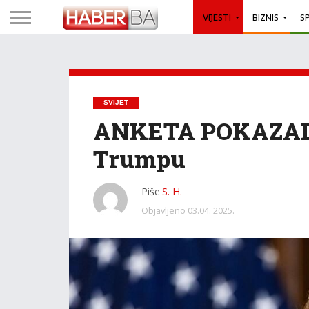
VIJESTI
BIZNIS
S
SVIJET
ANKETA POKAZALA:
Trumpu
Piše
S. H.
Objavljeno
03.04. 2025.