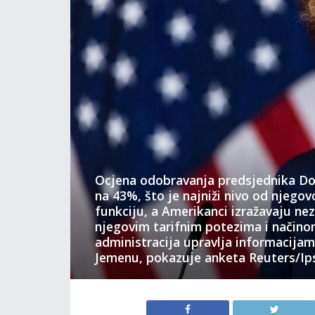
Ocjena odobravanja predsjednika Do
na 43%, što je najniži nivo od njego
funkciju, a Amerikanci izražavaju ne
njegovim tarifnim potezima i načino
administracija upravlja informacija
Jemenu, pokazuje anketa Reuters/Ip