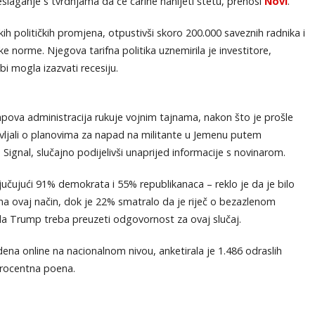
slaganje s tvrdnjama da će carine nanijeti štetu, prenosi
Novi
.
ih političkih promjena, otpustivši skoro 200.000 saveznih radnika i
norme. Njegova tarifna politika uznemirila je investitore,
i mogla izazvati recesiju.
Trumpova administracija rukuje vojnim tajnama, nakon što je prošle
avljali o planovima za napad na militante u Jemenu putem
Signal, slučajno podijelivši unaprijed informacije s novinarom.
jučujući 91% demokrata i 55% republikanaca – reklo je da je bilo
a ovaj način, dok je 22% smatralo da je riječ o bezazlenom
da Trump treba preuzeti odgovornost za ovaj slučaj.
ena online na nacionalnom nivou, anketirala je 1.486 odraslih
procentna poena.