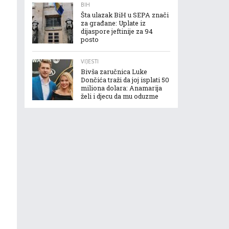
BIH
Šta ulazak BiH u SEPA znači
za građane: Uplate iz
dijaspore jeftinije za 94
posto
VIJESTI
Bivša zaručnica Luke
Dončića traži da joj isplati 50
miliona dolara: Anamarija
želi i djecu da mu oduzme