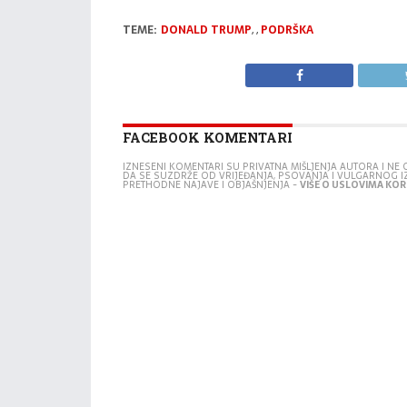
TEME:
DONALD TRUMP
,
,
PODRŠKA
FACEBOOK KOMENTARI
IZNESENI KOMENTARI SU PRIVATNA MIŠLJENJA AUTORA I N
DA SE SUZDRŽE OD VRIJEĐANJA, PSOVANJA I VULGARNOG 
PRETHODNE NAJAVE I OBJAŠNJENJA -
VIŠE O USLOVIMA KORI