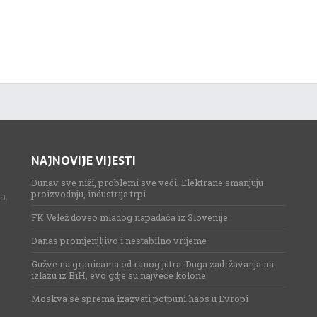
NAJNOVIJE VIJESTI
Dunav sve niži, problemi sve veći: Elektrane smanjuju
proizvodnju, industrija trpi
a.
FK Velež doveo mladog napadača iz Slovenije
Danas promjenjljivo i nestabilno vrijeme
Gužve na granicama od ranog jutra: Duga zadržavanja na
izlazu iz BiH, evo gdje su najveće kolone
Moskva se sprema izazvati potpuni haos u Evropi