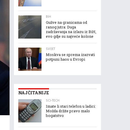
BIH
Gužve na granicama od
ranog jutra: Duga
zadržavanja na izlazu iz BiH,
evo gdje su najveće kolone
SVIJET
Moskva se sprema izazvati
potpuni haos u Evropi
NAJČITANIJE
SCI-TECH
Imate li stari telefon u ladici:
Možda držite pravo malo
bogatstvo