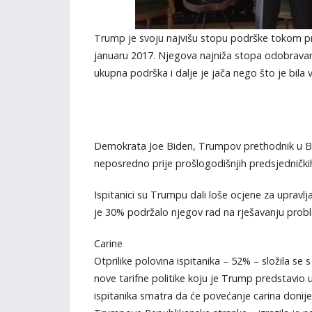
Trump je svoju najvišu stopu podrške tokom pr
januaru 2017. Njegova najniža stopa odobrav
ukupna podrška i dalje je jača nego što je bil
Demokrata Joe Biden, Trumpov prethodnik u Bij
neposredno prije prošlogodišnjih predsjednički
Ispitanici su Trumpu dali loše ocjene za uprav
je 30% podržalo njegov rad na rješavanju probl
Carine
Otprilike polovina ispitanika – 52% – složila se
nove tarifne politike koju je Trump predstavio u 
ispitanika smatra da će povećanje carina donije