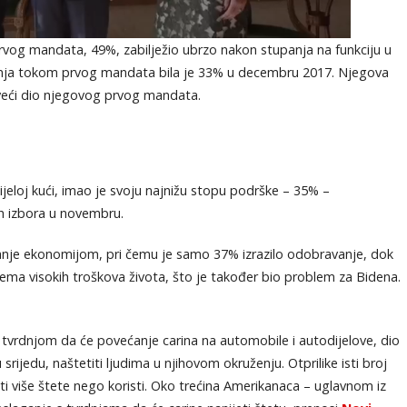
vog mandata, 49%, zabilježio ubrzo nakon stupanja na funkciju u
anja tokom prvog mandata bila je 33% u decembru 2017. Njegova
a veći dio njegovog prvog mandata.
eloj kući, imao je svoju najnižu stopu podrške – 35% –
h izbora u novembru.
ljanje ekonomijom, pri čemu je samo 37% izrazilo odobravanje, dok
ema visokih troškova života, što je također bio problem za Bidena.
 s tvrdnjom da će povećanje carina na automobile i autodijelove, dio
srijedu, naštetiti ljudima u njihovom okruženju. Otprilike isti broj
ti više štete nego koristi. Oko trećina Amerikanaca – uglavnom iz