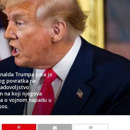
nalda Trumpa pala je
vog povratka na
zadovoljstvo
m na koji njegova
ma o vojnom napadu u
sos.