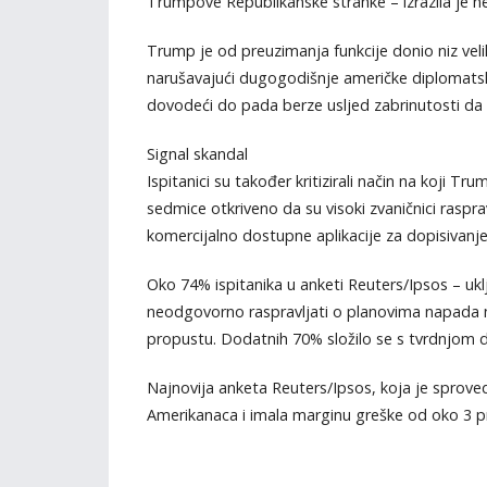
Trumpove Republikanske stranke – izrazila je ne
Trump je od preuzimanja funkcije donio niz velik
narušavajući dugogodišnje američke diplomatske 
dovodeći do pada berze usljed zabrinutosti da b
Signal skandal
Ispitanici su također kritizirali način na koji 
sedmice otkriveno da su visoki zvaničnici raspr
komercijalno dostupne aplikacije za dopisivanje 
Oko 74% ispitanika u anketi Reuters/Ipsos – ukl
neodgovorno raspravljati o planovima napada n
propustu. Dodatnih 70% složilo se s tvrdnjom 
Najnovija anketa Reuters/Ipsos, koja je sproved
Amerikanaca i imala marginu greške od oko 3 