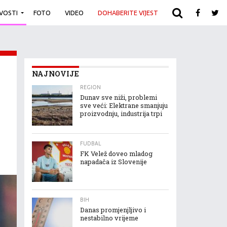
IVOSTI
FOTO
VIDEO
DOHABERITE VIJEST
ARHIVA
NAJNOVIJE
REGION
Dunav sve niži, problemi
sve veći: Elektrane smanjuju
proizvodnju, industrija trpi
FUDBAL
FK Velež doveo mladog
napadača iz Slovenije
BIH
Danas promjenjljivo i
nestabilno vrijeme