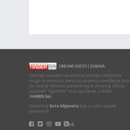
Sadržaji objavljeni na internet portalu HABER.ba
mogu se prenositi samo uz obavezu navođenja izvor
Iza zadnje rečenice prenesenog ili citiranog teksta
postaviti "hyperlink" vezu na članak u obliku
(
HABER.ba
).
Marketing
lista klijenata
koji su nam ukazali
povjerenje.
ok