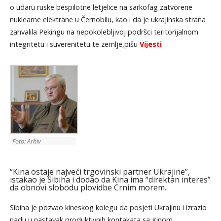
o udaru ruske bespilotne letjelice na sarkofag zatvorene
nuklearne elektrane u Černobilu, kao i da je ukrajinska strana
zahvalila Pekingu na nepokolebljivoj podršci teritorijalnom
integritetu i suverenitetu te zemlje,pišu
Vijesti
Foto: Arhiv
“Kina ostaje najveći trgovinski partner Ukrajine”,
istakao je Sibiha i dodao da Kina ima “direktan interes”
da obnovi slobodu plovidbe Crnim morem.
Sibiha je pozvao kineskog kolegu da posjeti Ukrajinu i izrazio
nadu u nastavak produktivnih kontakata sa Kinom.