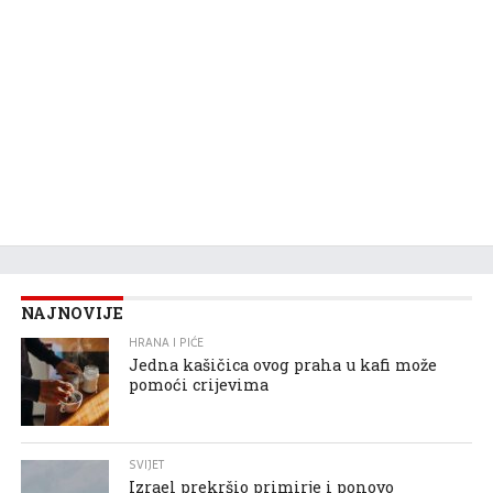
NAJNOVIJE
HRANA I PIĆE
Jedna kašičica ovog praha u kafi može
pomoći crijevima
SVIJET
Izrael prekršio primirje i ponovo