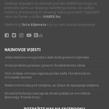
Sadržaji objavljeni na internet portalu HABER.ba mogu se
prenositi samo uz obavezu navođenja izvora. Iza zadnje
rečenice prenesenog ili citiranog teksta postaviti "hyperlink"
vezu na članak u obliku (
HABER.ba
).
Marketing
lista klijenata
koji su nam ukazali povjerenje.
ok
NAJNOVIJE VIJESTI
Jedna kašičica ovog praha u kafi može pomoći crijevima
Izrael prekršio primirje i ponovo bombardovao Liban
SAD očekuje od Irana siguran prolaz nafte i brodova kroz
Hormuški moreuz
Rudari četvrti dan pod zemljom, ne izlaze do ispunjenja zahtjeva
Hronični bolesnici moraju da obrate pažnju na ovo tokom
ljetovanja: Pravilo broj 1.
POTRAŽITE NAS NA FACEBOOKU