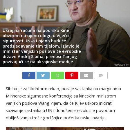
Ukrajina računa na podršku Kine
obzirom na njenu ulogu u Vijeću
sigurnosti UN-a i njeno buduće
predsjedavanje tim tijelom, izjavio je
ministar vanjskih poslova te evropske
države Andrij Sibiha, prenosi Tanjug
pozivajući se na ukrajinske medije.
FOTO: ARHIV
KOMENTARI
Sibiha je za Ukrinform rekao, poslije sastanka na marginama
Minhenske sigurnosne konferencije sa kineskim ministrom
vanjskih poslova Wang Yijem, da će Kijev uskoro inicirati
sazivanje sastanka u UN i donošenje rezolucije povodom
obilježavanja treće godišnjice početka ruske invazije.