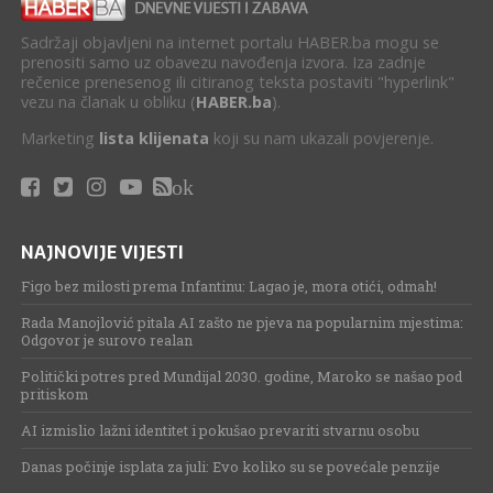
Sadržaji objavljeni na internet portalu HABER.ba mogu se
prenositi samo uz obavezu navođenja izvora. Iza zadnje
rečenice prenesenog ili citiranog teksta postaviti "hyperlink"
vezu na članak u obliku (
HABER.ba
).
Marketing
lista klijenata
koji su nam ukazali povjerenje.
ok
NAJNOVIJE VIJESTI
Figo bez milosti prema Infantinu: Lagao je, mora otići, odmah!
Rada Manojlović pitala AI zašto ne pjeva na popularnim mjestima:
Odgovor je surovo realan
Politički potres pred Mundijal 2030. godine, Maroko se našao pod
pritiskom
AI izmislio lažni identitet i pokušao prevariti stvarnu osobu
Danas počinje isplata za juli: Evo koliko su se povećale penzije