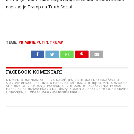
napisao je Tramp na Truth Social.
TEME:
PRIMIRJE
,
PUTIN
,
TRUMP
FACEBOOK KOMENTARI
IZNESENI KOMENTARI SU PRIVATNA MIŠLJENJA AUTORA I NE ODRAŽAVAJU
STAVOVE REDAKCIJE PORTALA HABER.BA. MOLIMO AUTORE KOMENTARA DA SE
SUZDRŽE OD VRIJEĐANJA, PSOVANJA I VULGARNOG IZRAŽAVANJA. PORTAL
HABER.BA ZADRŽAVA PRAVO DA OBRIŠE KOMENTAR BEZ PRETHODNE NAJAVE I
OBJAŠNJENJA -
VIŠE O USLOVIMA KORIŠTENJA...