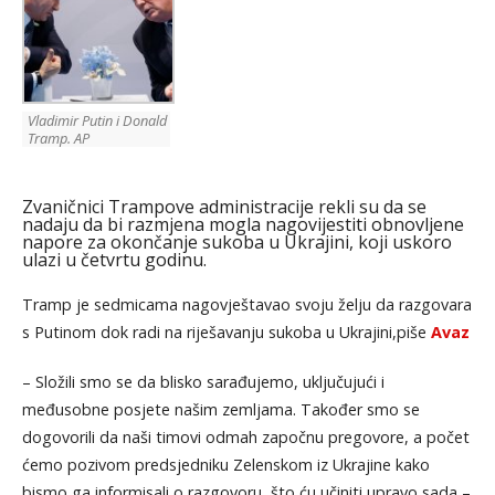
Vladimir Putin i Donald
Tramp. AP
Zvaničnici Trampove administracije rekli su da se
nadaju da bi razmjena mogla nagovijestiti obnovljene
napore za okončanje sukoba u Ukrajini, koji uskoro
ulazi u četvrtu godinu.
Tramp je sedmicama nagovještavao svoju želju da razgovara
s Putinom dok radi na riješavanju sukoba u Ukrajini,piše
Avaz
– Složili smo se da blisko sarađujemo, uključujući i
međusobne posjete našim zemljama. Također smo se
dogovorili da naši timovi odmah započnu pregovore, a počet
ćemo pozivom predsjedniku Zelenskom iz Ukrajine kako
bismo ga informisali o razgovoru, što ću učiniti upravo sada –