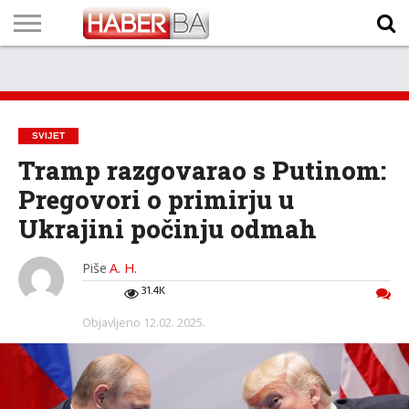
VIJESTI
BIZNIS
SPORT
SHOWBIZ
LIFESTYLE
SCI-
AUTO
ZANIMLJIVOSTI
FOTO
VIDEO
TV
VREMENSKA
STANJE NA
KURSNA
O
MARKETING
IMPRESSUM
KONTAKT
TECH
PROGRAM
PROGNOZA
PUTEVIMA
LISTA
NAMA
SVIJET
Tramp razgovarao s Putinom:
Pregovori o primirju u
Ukrajini počinju odmah
Piše
A. H.
31.4K
Objavljeno
12.02. 2025.