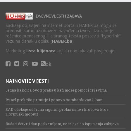
Sadržaji objavljeni na internet portalu HABER.ba mogu se
prenositi samo uz obavezu navođenja izvora. Iza zadnje
rečenice prenesenog ili citiranog teksta postaviti "hyperlink"
vezu na članak u obliku (
HABER.ba
).
Marketing
lista klijenata
koji su nam ukazali povjerenje.
ok
NAJNOVIJE VIJESTI
Jedna kašičica ovog praha u kafi može pomoći crijevima
Izrael prekršio primirje i ponovo bombardovao Liban
SAD očekuje od Irana siguran prolaz nafte i brodova kroz
Hormuški moreuz
Rudari četvrti dan pod zemljom, ne izlaze do ispunjenja zahtjeva