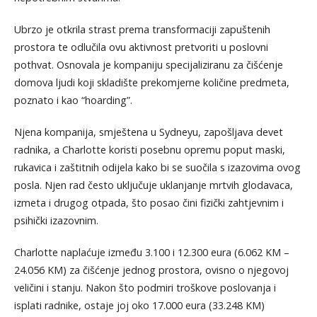
Ubrzo je otkrila strast prema transformaciji zapuštenih
prostora te odlučila ovu aktivnost pretvoriti u poslovni
pothvat. Osnovala je kompaniju specijaliziranu za čišćenje
domova ljudi koji skladište prekomjerne količine predmeta,
poznato i kao “hoarding”.
Njena kompanija, smještena u Sydneyu, zapošljava devet
radnika, a Charlotte koristi posebnu opremu poput maski,
rukavica i zaštitnih odijela kako bi se suočila s izazovima ovog
posla. Njen rad često uključuje uklanjanje mrtvih glodavaca,
izmeta i drugog otpada, što posao čini fizički zahtjevnim i
psihički izazovnim.
Charlotte naplaćuje između 3.100 i 12.300 eura (6.062 KM –
24.056 KM) za čišćenje jednog prostora, ovisno o njegovoj
veličini i stanju. Nakon što podmiri troškove poslovanja i
isplati radnike, ostaje joj oko 17.000 eura (33.248 KM)