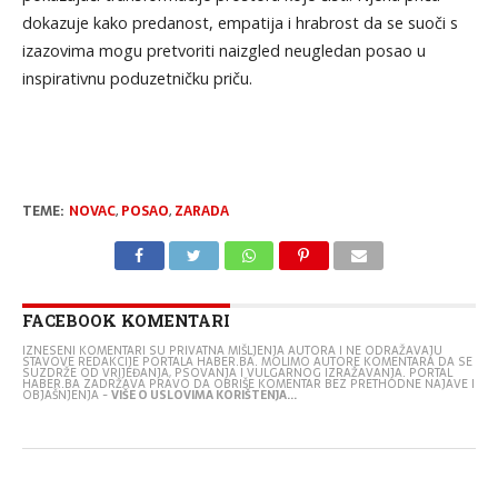
dokazuje kako predanost, empatija i hrabrost da se suoči s
izazovima mogu pretvoriti naizgled neugledan posao u
inspirativnu poduzetničku priču.
TEME:
NOVAC
,
POSAO
,
ZARADA
FACEBOOK KOMENTARI
IZNESENI KOMENTARI SU PRIVATNA MIŠLJENJA AUTORA I NE ODRAŽAVAJU
STAVOVE REDAKCIJE PORTALA HABER.BA. MOLIMO AUTORE KOMENTARA DA SE
SUZDRŽE OD VRIJEĐANJA, PSOVANJA I VULGARNOG IZRAŽAVANJA. PORTAL
HABER.BA ZADRŽAVA PRAVO DA OBRIŠE KOMENTAR BEZ PRETHODNE NAJAVE I
OBJAŠNJENJA -
VIŠE O USLOVIMA KORIŠTENJA...