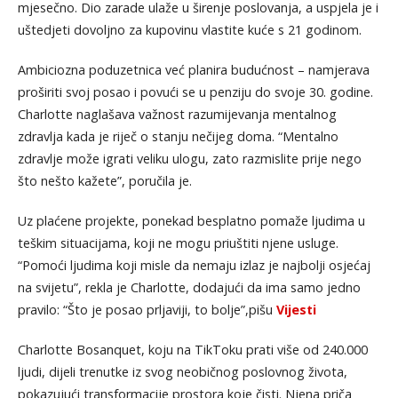
mjesečno. Dio zarade ulaže u širenje poslovanja, a uspjela je i
uštedjeti dovoljno za kupovinu vlastite kuće s 21 godinom.
Ambiciozna poduzetnica već planira budućnost – namjerava
proširiti svoj posao i povući se u penziju do svoje 30. godine.
Charlotte naglašava važnost razumijevanja mentalnog
zdravlja kada je riječ o stanju nečijeg doma. “Mentalno
zdravlje može igrati veliku ulogu, zato razmislite prije nego
što nešto kažete”, poručila je.
Uz plaćene projekte, ponekad besplatno pomaže ljudima u
teškim situacijama, koji ne mogu priuštiti njene usluge.
“Pomoći ljudima koji misle da nemaju izlaz je najbolji osjećaj
na svijetu”, rekla je Charlotte, dodajući da ima samo jedno
pravilo: “Što je posao prljaviji, to bolje”,pišu
Vijesti
Charlotte Bosanquet, koju na TikToku prati više od 240.000
ljudi, dijeli trenutke iz svog neobičnog poslovnog života,
pokazujući transformacije prostora koje čisti. Njena priča