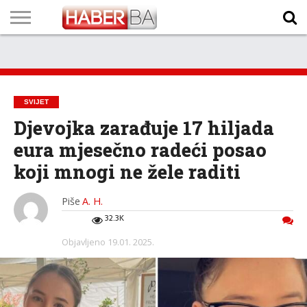
VIJESTI
BIZNIS
SPORT
SHOWBIZ
LIFESTYLE
SCI-
AUTO
ZANIMLJIVOSTI
FOTO
VIDEO
TV
VREMENSKA
STANJE NA
KURSNA
O
MARKETING
IMPRESSUM
KONTAKT
TECH
PROGRAM
PROGNOZA
PUTEVIMA
LISTA
NAMA
SVIJET
Djevojka zarađuje 17 hiljada
eura mjesečno radeći posao
koji mnogi ne žele raditi
Piše
A. H.
32.3K
Objavljeno
19.01. 2025.