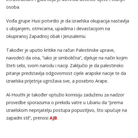
osoba.
Vođa grupe Husi potvrdio je da izraelska okupacija nastavlja
s ubijanjem, otmicama, upadima i devastacijom na
okupiranoj Zapadnoj obali i Jerusalemu.
Također je uputio kritike na račun Palestinske uprave,
navodeći da ona, ”iako je simbolična”, djeluje na način kojim
šteti sebi, svom narodu i naciji. Zaključio je da palestinsko
pitanje predstavlja odgovornost cijele arapske nacije te da
izraelska prijetnja ugrožava sve, a posebno Arape.
Al-Houthi je također optužio komisiju zaduženu za nadzor
provedbe sporazuma o prekidu vatre u Libanu da “prema
izraelskom neprijatelju postupa popustljivo, što upućuje na
zapadni stil”, prenosi
AJB
.