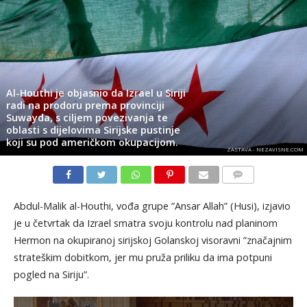
Al-Houthi je objasnio da Izrael u Siriji
radi na prodoru prema provinciji
Suwayda, s ciljem povezivanja te
oblasti s dijelovima Sirijske pustinje
koji su pod američkom okupacijom.
ZASTAVA - NEZAVISNE.COM
KOMENTARI
Abdul-Malik al-Houthi, vođa grupe ”Ansar Allah” (Husi), izjavio
je u četvrtak da Izrael smatra svoju kontrolu nad planinom
Hermon na okupiranoj sirijskoj Golanskoj visoravni ”značajnim
strateškim dobitkom, jer mu pruža priliku da ima potpuni
pogled na Siriju”.