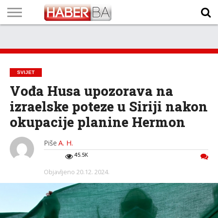
VIJESTI
BIZNIS
SPORT
SHOWBIZ
LIFESTYLE
SCI-
AUTO
ZANIMLJIVOSTI
FOTO
VIDEO
TV
VREMENSKA
STANJE NA
KURSNA
O
MARKETING
IMPRESSUM
KONTAKT
TECH
PROGRAM
PROGNOZA
PUTEVIMA
LISTA
NAMA
SVIJET
Vođa Husa upozorava na
izraelske poteze u Siriji nakon
okupacije planine Hermon
Piše
A. H.
45.5K
Objavljeno
20.12. 2024.