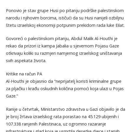
Ponovio je stav grupe Husi po pitanju podrške palestinskom
narodu i njihovim borcima, ističući da su Husi nanijeli ozbiljnu
štetu izraelskoj ekonomiji potpunim prekidom rada luke Eilat.
Govoreći o palestinskom pitanju, Abdul Malik Al-Houthi je
rekao da prizori iz kampa Jabalia u sjevernom Pojasu Gaze
otkrivaju koliki su razmjeri namjernog izraelskog uništavanja
svih aspekata života.
Kritike na račun PA
Al-Houthi je objasnio da “neprijatelj koristi kriminalne grupe
za pljačku i krađu oskudnih količina pomoći koja ulazi u Pojas
Gaze.”
Ranije u četvrtak, Ministarstvo zdravstva u Gazi objavilo je da
je broj žrtava izraelskog rata porastao na 45.129 ubijenih i
107.338 ranjenih Palestinaca, uz ogromno razaranje
infrastrukture i glad koja je usmrtila desetke djece i starijih