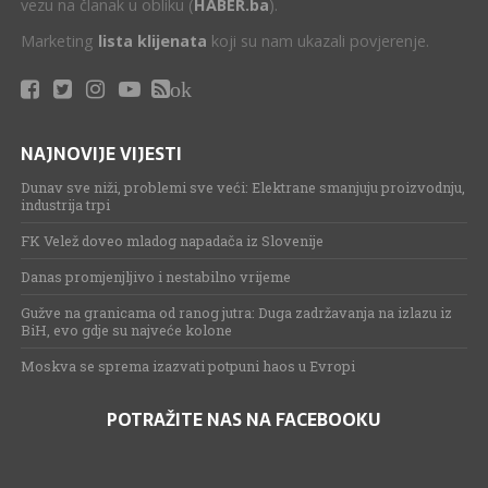
vezu na članak u obliku (
HABER.ba
).
Marketing
lista klijenata
koji su nam ukazali povjerenje.
ok
NAJNOVIJE VIJESTI
Dunav sve niži, problemi sve veći: Elektrane smanjuju proizvodnju,
industrija trpi
FK Velež doveo mladog napadača iz Slovenije
Danas promjenjljivo i nestabilno vrijeme
Gužve na granicama od ranog jutra: Duga zadržavanja na izlazu iz
BiH, evo gdje su najveće kolone
Moskva se sprema izazvati potpuni haos u Evropi
POTRAŽITE NAS NA FACEBOOKU