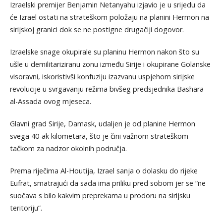
Izraelski premijer Benjamin Netanyahu izjavio je u srijedu da
će Izrael ostati na strateškom položaju na planini Hermon na
sirijskoj granici dok se ne postigne drugačiji dogovor.
Izraelske snage okupirale su planinu Hermon nakon što su
ušle u demilitariziranu zonu između Sirije i okupirane Golanske
visoravni, iskoristivši konfuziju izazvanu uspjehom sirijske
revolucije u svrgavanju režima bivšeg predsjednika Bashara
al-Assada ovog mjeseca.
Glavni grad Sirije, Damask, udaljen je od planine Hermon
svega 40-ak kilometara, što je čini važnom strateškom
tačkom za nadzor okolnih područja.
Prema riječima Al-Houtija, Izrael sanja o dolasku do rijeke
Eufrat, smatrajući da sada ima priliku pred sobom jer se “ne
suočava s bilo kakvim preprekama u prodoru na sirijsku
teritoriju”.