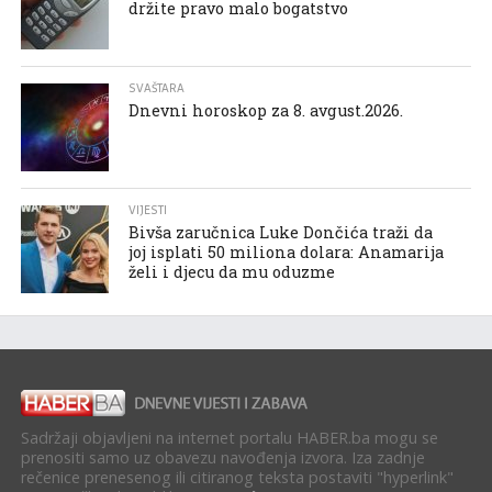
držite pravo malo bogatstvo
SVAŠTARA
Dnevni horoskop za 8. avgust.2026.
VIJESTI
Bivša zaručnica Luke Dončića traži da
joj isplati 50 miliona dolara: Anamarija
želi i djecu da mu oduzme
Sadržaji objavljeni na internet portalu HABER.ba mogu se
prenositi samo uz obavezu navođenja izvora. Iza zadnje
rečenice prenesenog ili citiranog teksta postaviti "hyperlink"