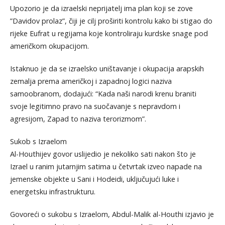
Upozorio je da izraelski neprijatelj ima plan koji se zove
”Davidov prolaz”, čiji je cilj proširiti kontrolu kako bi stigao do
rijeke Eufrat u regijama koje kontroliraju kurdske snage pod
američkom okupacijom.
Istaknuo je da se izraelsko uništavanje i okupacija arapskih
zemalja prema američkoj i zapadnoj logici naziva
samoobranom, dodajući: “Kada naši narodi krenu braniti
svoje legitimno pravo na suočavanje s nepravdom i
agresijom, Zapad to naziva terorizmom”.
Sukob s Izraelom
Al-Houthijev govor uslijedio je nekoliko sati nakon što je
Izrael u ranim jutarnjim satima u četvrtak izveo napade na
jemenske objekte u Sani i Hodeidi, uključujući luke i
energetsku infrastrukturu.
Govoreći o sukobu s Izraelom, Abdul-Malik al-Houthi izjavio je