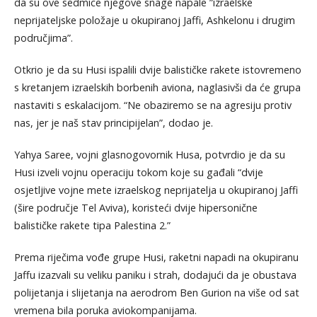
da su ove sedmice njegove snage napale ”izraelske
neprijateljske položaje u okupiranoj Jaffi, Ashkelonu i drugim
područjima”.
Otkrio je da su Husi ispalili dvije balističke rakete istovremeno
s kretanjem izraelskih borbenih aviona, naglasivši da će grupa
nastaviti s eskalacijom. “Ne obaziremo se na agresiju protiv
nas, jer je naš stav principijelan”, dodao je.
Yahya Saree, vojni glasnogovornik Husa, potvrdio je da su
Husi izveli vojnu operaciju tokom koje su gađali “dvije
osjetljive vojne mete izraelskog neprijatelja u okupiranoj Jaffi
(šire područje Tel Aviva), koristeći dvije hipersonične
balističke rakete tipa Palestina 2.”
Prema riječima vođe grupe Husi, raketni napadi na okupiranu
Jaffu izazvali su veliku paniku i strah, dodajući da je obustava
polijetanja i slijetanja na aerodrom Ben Gurion na više od sat
vremena bila poruka aviokompanijama.