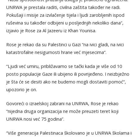
UNRWA je prestala raditi, civilna zaštita također ne radi.
Pokušaji i misije za izvlačenje tijela i ljudi zarobljenih ispod
ruševina su također odbijeni u posljednjih nekoliko dana“,
izjavio je Rose za Al Jazeeru iz Khan Younisa.
Rose je rekao da su Palestinci u Gazi “na ivici gladi, na ivici
katastrofalne nesigurnosti hrane već mjesecima“.
“Ljudi već umiru, približavamo se tački kada je više od 10
posto populacije Gaze ili ubijeno ili povrijeđeno. I neizbježno
je šta će se desiti ako ne budemo mogli dostaviti pomoć“,
upozorio je on.
Govoreći o izraelskoj zabrani na UNRWA, Rose je rekao
“nijedna druga organizacija ne može preuzeti teret koji
UNRWA nosi već 75 godina”.
“Više generacija Palestinaca školovano je u UNRWA školama i