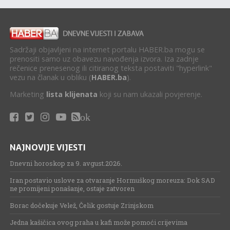
Sadržaji objavljeni na internet portalu HABER.ba mogu se
prenositi samo uz obavezu navođenja izvora. Iza zadnje
rečenice prenesenog ili citiranog teksta postaviti "hyperlink"
vezu na članak u obliku (
HABER.ba
).
Marketing
lista klijenata
koji su nam ukazali povjerenje.
ok
NAJNOVIJE VIJESTI
Dnevni horoskop za 9. avgust.2026.
Iran postavio uslove za otvaranje Hormuškog moreuza: Dok SAD
ne promijeni ponašanje, ostaje zatvoren
Borac dočekuje Velež, Čelik gostuje Zrinjskom
Jedna kašičica ovog praha u kafi može pomoći crijevima