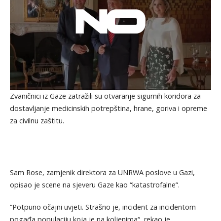
Zvaničnici iz Gaze zatražili su otvaranje sigurnih koridora za
dostavljanje medicinskih potrepština, hrane, goriva i opreme
za civilnu zaštitu.
Sam Rose, zamjenik direktora za UNRWA poslove u Gazi,
opisao je scene na sjeveru Gaze kao “katastrofalne”.
“Potpuno očajni uvjeti. Strašno je, incident za incidentom
pogađa populaciju koja je na koljenima“, rekao je.