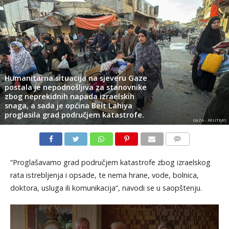
Humanitarna situacija na sjeveru Gaze
postala je nepodnošljiva za stanovnike
zbog neprekidnih napada izraelskih
snaga, a sada je općina Beit Lahiya
proglasila grad područjem katastrofe.
GAZA - REUTERS
KOMENTARI
“Proglašavamo grad područjem katastrofe zbog izraelskog
rata istrebljenja i opsade, te nema hrane, vode, bolnica,
doktora, usluga ili komunikacija“, navodi se u saopštenju.