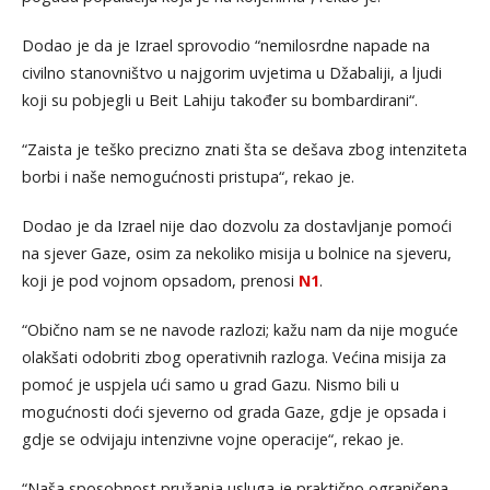
Dodao je da je Izrael sprovodio “nemilosrdne napade na
civilno stanovništvo u najgorim uvjetima u Džabaliji, a ljudi
koji su pobjegli u Beit Lahiju također su bombardirani“.
“Zaista je teško precizno znati šta se dešava zbog intenziteta
borbi i naše nemogućnosti pristupa“, rekao je.
Dodao je da Izrael nije dao dozvolu za dostavljanje pomoći
na sjever Gaze, osim za nekoliko misija u bolnice na sjeveru,
koji je pod vojnom opsadom, prenosi
N1
.
“Obično nam se ne navode razlozi; kažu nam da nije moguće
olakšati odobriti zbog operativnih razloga. Većina misija za
pomoć je uspjela ući samo u grad Gazu. Nismo bili u
mogućnosti doći sjeverno od grada Gaze, gdje je opsada i
gdje se odvijaju intenzivne vojne operacije“, rekao je.
“Naša sposobnost pružanja usluga je praktično ograničena.