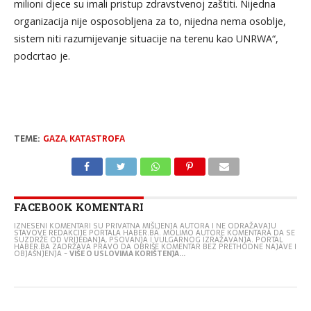
milioni djece su imali pristup zdravstvenoj zaštiti. Nijedna
organizacija nije osposobljena za to, nijedna nema osoblje,
sistem niti razumijevanje situacije na terenu kao UNRWA“,
podcrtao je.
TEME:
GAZA
,
KATASTROFA
FACEBOOK KOMENTARI
IZNESENI KOMENTARI SU PRIVATNA MIŠLJENJA AUTORA I NE ODRAŽAVAJU
STAVOVE REDAKCIJE PORTALA HABER.BA. MOLIMO AUTORE KOMENTARA DA SE
SUZDRŽE OD VRIJEĐANJA, PSOVANJA I VULGARNOG IZRAŽAVANJA. PORTAL
HABER.BA ZADRŽAVA PRAVO DA OBRIŠE KOMENTAR BEZ PRETHODNE NAJAVE I
OBJAŠNJENJA -
VIŠE O USLOVIMA KORIŠTENJA...