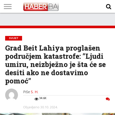
VIJESTI
BIZNIS
SPORT
SHOWBIZ
LIFESTYLE
SCI-
AUTO
ZANIMLJIVOSTI
FOTO
VIDEO
TV
VREMENSKA
STANJE NA
KURSNA
O
MARKETING
IMPRESSUM
KONTAKT
TECH
PROGRAM
PROGNOZA
PUTEVIMA
LISTA
NAMA
SVIJET
Grad Beit Lahiya proglašen
područjem katastrofe: “Ljudi
umiru, neizbježno je šta će se
desiti ako ne dostavimo
pomoć”
Piše
S. H.
34.6K
Objavljeno
30.10. 2024.