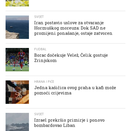
SVIJET
Iran postavio uslove za otvaranje
Hormuškog moreuza: Dok SAD ne
promijeni ponašanje, ostaje zatvoren
FUDBAL
Borac dočekuje Velež, Čelik gostuje
Zrinjskom
HRANA I PIĆE
Jedna kašičica ovog praha u kafi može
pomoći crijevima
SVIJET
Izrael prekršio primirje i ponovo
bombardovao Liban