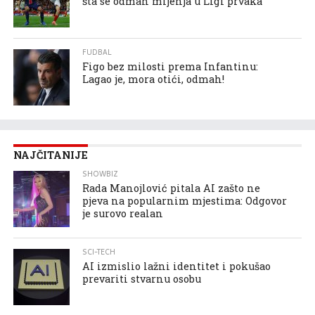
šta se odmah mijenja u Ligi prvaka
FUDBAL
Figo bez milosti prema Infantinu:
Lagao je, mora otići, odmah!
NAJČITANIJE
SHOWBIZ
Rada Manojlović pitala AI zašto ne
pjeva na popularnim mjestima: Odgovor
je surovo realan
SCI-TECH
AI izmislio lažni identitet i pokušao
prevariti stvarnu osobu