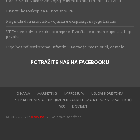
Ovo je Šefik Nadarević kojeg je usmrtio sugrađanin u Cazinu
Dnevni horoskop za 6. avgust.2026.
Poginula dva izraelska vojnika u eksploziji na jugu Libana
UEFA uvela dvije velike promjene: Evo šta se odmah mijenja u Ligi
prvaka
Figo bez milosti prema Infantinu: Lagao je, mora otići, odmah!
POTRAŽITE NAS NA FACEBOOKU
O NAMA
MARKETING
IMPRESSUM
USLOVI KORIŠTENJA
PRONAĐENI NESTALI TINEJDŽERI U ZAGREBU: MAJA I EMIR SE VRATILI KUĆI
RSS
KONTAKT
© 2012 - 2020 "
NMS.ba
" - Sva prava zadržana.