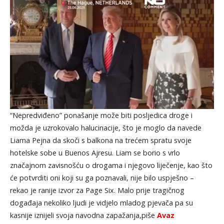
“Nepredviđeno” ponašanje može biti posljedica droge i
možda je uzrokovalo halucinacije, što je moglo da navede
Liama Pejna da skoči s balkona na trećem spratu svoje
hotelske sobe u Buenos Ajresu. Liam se borio s vrlo
značajnom zavisnošću o drogama i njegovo liječenje, kao što
će potvrditi oni koji su ga poznavali, nije bilo uspješno –
rekao je ranije izvor za Page Six. Malo prije tragičnog
događaja nekoliko ljudi je vidjelo mladog pjevača pa su
kasnije iznijeli svoja navodna zapažanja,piše
Avaz