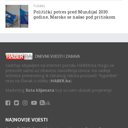
FUDBAL
Politički potres pred Mundijal 2030.
godine, Maroko se našao pod pritiskom
Sadržaji objavljeni na internet portalu HABER.ba mogu se
prenositi samo uz obavezu navođenja izvora. Iza zadnje
rečenice prenesenog ili citiranog teksta postaviti "hyperlink"
vezu na članak u obliku (
HABER.ba
).
Marketing
lista klijenata
koji su nam ukazali povjerenje.
ok
NAJNOVIJE VIJESTI