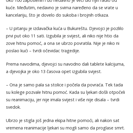
oko 100 zaposlenih i do nedavno je veći dio njih radio od
kuće. Međutim, nedavno je svima naređeno da se vrate u
kancelariju, što je dovelo do sukoba i brojnih otkaza.
– U pitanju je izdavačka kuća u Bukureštu. Djevojci je pozlilo
prvi put oko 11 sati. Izgubila je svijest, ali niko nije htio da
zove hitnu pomoć, a ona se ubrzo povratila. Nije je niko ni
poslao kući – tvrdi očevidac tragedije.
Prema navodima, djevojci su navodno dali tablete kalcijuma,
a djevojka je oko 13 časova opet izgubila svijest.
– Ona je samo pala sa stolice i počela da povraća. Tek tada
su kolege pozvale hitnu pomoć. Kada su ljekari došli otpočeli
su reanimaciju, jer nije imala svijest i više nije disala – tvrdi
svedok.
Ubrzo je stigla još jedna ekipa hitne pomoći, ali nakon sat
vremena reanimacije ljekari su mogli samo da proglase smrt.