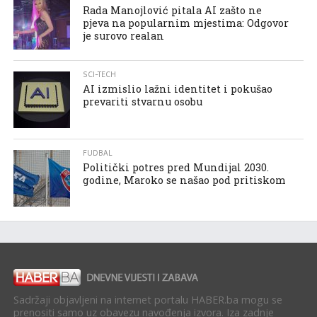
Rada Manojlović pitala AI zašto ne
pjeva na popularnim mjestima: Odgovor
je surovo realan
SCI-TECH
AI izmislio lažni identitet i pokušao
prevariti stvarnu osobu
FUDBAL
Politički potres pred Mundijal 2030.
godine, Maroko se našao pod pritiskom
Sadržaji objavljeni na internet portalu HABER.ba mogu se
prenositi samo uz obavezu navođenja izvora. Iza zadnje