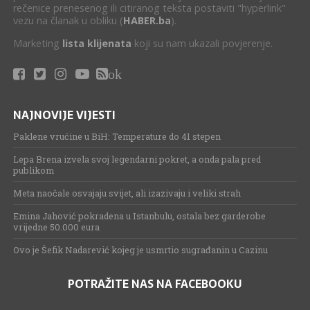
rečenice prenesenog ili citiranog teksta postaviti "hyperlink"
vezu na članak u obliku (
HABER.ba
).
Marketing
lista klijenata
koji su nam ukazali povjerenje.
ok
NAJNOVIJE VIJESTI
Paklene vrućine u BiH: Temperature do 41 stepen
Lepa Brena izvela svoj legendarni pokret, a onda pala pred
publikom
Meta naočale osvajaju svijet, ali izazivaju i veliki strah
Emina Jahović pokradena u Istanbulu, ostala bez garderobe
vrijedne 50.000 eura
Ovo je Šefik Nadarević kojeg je usmrtio sugrađanin u Cazinu
POTRAŽITE NAS NA FACEBOOKU