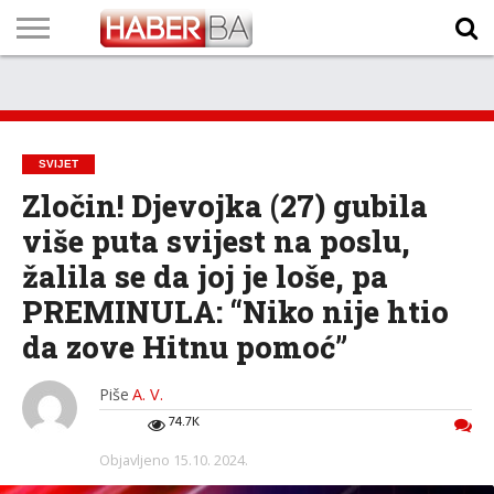
VIJESTI
BIZNIS
SPORT
SHOWBIZ
LIFESTYLE
SCI-
AUTO
ZANIMLJIVOSTI
FOTO
VIDEO
TV
VREMENSKA
STANJE NA
KURSNA
O
MARKETING
IMPRESSUM
KONTAKT
TECH
PROGRAM
PROGNOZA
PUTEVIMA
LISTA
NAMA
SVIJET
Zločin! Djevojka (27) gubila
više puta svijest na poslu,
žalila se da joj je loše, pa
PREMINULA: “Niko nije htio
da zove Hitnu pomoć”
Piše
A. V.
74.7K
Objavljeno
15.10. 2024.