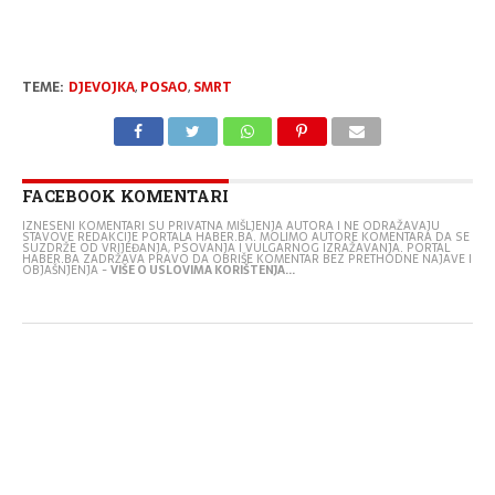
TEME:
DJEVOJKA
,
POSAO
,
SMRT
FACEBOOK KOMENTARI
IZNESENI KOMENTARI SU PRIVATNA MIŠLJENJA AUTORA I NE ODRAŽAVAJU
STAVOVE REDAKCIJE PORTALA HABER.BA. MOLIMO AUTORE KOMENTARA DA SE
SUZDRŽE OD VRIJEĐANJA, PSOVANJA I VULGARNOG IZRAŽAVANJA. PORTAL
HABER.BA ZADRŽAVA PRAVO DA OBRIŠE KOMENTAR BEZ PRETHODNE NAJAVE I
OBJAŠNJENJA -
VIŠE O USLOVIMA KORIŠTENJA...