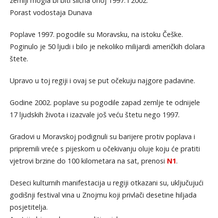
zemlji mogla bi biti slična onoj 1997. i 2002.”
Porast vodostaja Dunava
Poplave 1997. pogodile su Moravsku, na istoku Češke.
Poginulo je 50 ljudi i bilo je nekoliko milijardi američkih dolara
štete.
Upravo u toj regiji i ovaj se put očekuju najgore padavine.
Godine 2002. poplave su pogodile zapad zemlje te odnijele
17 ljudskih života i izazvale još veću štetu nego 1997.
Gradovi u Moravskoj podignuli su barijere protiv poplava i
pripremili vreće s pijeskom u očekivanju oluje koju će pratiti
vjetrovi brzine do 100 kilometara na sat, prenosi
N1
.
Deseci kulturnih manifestacija u regiji otkazani su, uključujući
godišnji festival vina u Znojmu koji privlači desetine hiljada
posjetitelja.