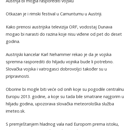
Austrija bi mogla rasporediti vojsku
Otkazan je i rimski festival u Carnuntumu u Austriji.
Kako prenosi austrijska televizija ORF, vodostaj Dunava
mogao bi narasti do razina koje nisu viđene od pet do deset
godina.
Austrijski kancelar Karl Nehammer rekao je da je vojska
spremna rasporediti do hiljadu vojnika bude li potrebno.
Slovačka vojska i vatrogasci dobrovoljci također su u
pripravnosti.
Oborine bi mogle biti veće od onih koje su pogodile centralnu
Europu 2013. godine, a koje su tada bile smatrane najgorim u
hiljadu godina, upozorava slovačka meteorološka služba
imeteo.sk.
S premještanjem hladnog vala nad Europom prema istoku,