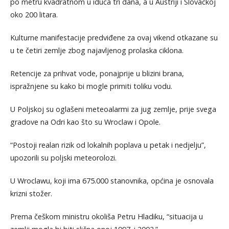
po metru kvadratnom u iduća tri dana, a u Austriji i Slovačkoj
oko 200 litara.
Kulturne manifestacije predviđene za ovaj vikend otkazane su
u te četiri zemlje zbog najavljenog prolaska ciklona.
Retencije za prihvat vode, ponajprije u blizini brana,
ispražnjene su kako bi mogle primiti toliku vodu.
U Poljskoj su oglašeni meteoalarmi za jug zemlje, prije svega
gradove na Odri kao što su Wroclaw i Opole.
“Postoji realan rizik od lokalnih poplava u petak i nedjelju”,
upozorili su poljski meteorolozi.
U Wroclawu, koji ima 675.000 stanovnika, općina je osnovala
krizni stožer.
Prema češkom ministru okoliša Petru Hladiku, “situacija u