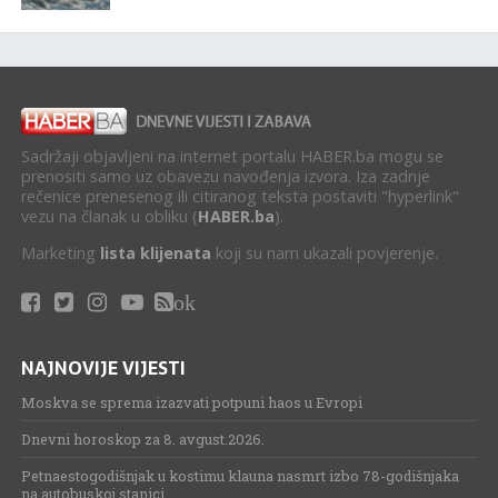
Sadržaji objavljeni na internet portalu HABER.ba mogu se
prenositi samo uz obavezu navođenja izvora. Iza zadnje
rečenice prenesenog ili citiranog teksta postaviti "hyperlink"
vezu na članak u obliku (
HABER.ba
).
Marketing
lista klijenata
koji su nam ukazali povjerenje.
ok
NAJNOVIJE VIJESTI
Moskva se sprema izazvati potpuni haos u Evropi
Dnevni horoskop za 8. avgust.2026.
Petnaestogodišnjak u kostimu klauna nasmrt izbo 78-godišnjaka
na autobuskoj stanici