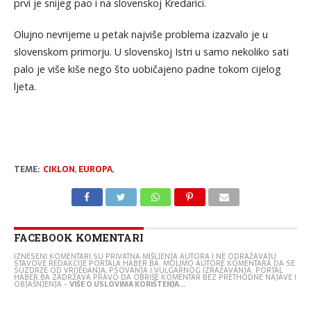
prvi je snijeg pao i na slovenskoj Kredarici.
Olujno nevrijeme u petak najviše problema izazvalo je u
slovenskom primorju. U slovenskoj Istri u samo nekoliko sati
palo je više kiše nego što uobičajeno padne tokom cijelog
ljeta.
TEME:
CIKLON
,
EUROPA
,
FACEBOOK KOMENTARI
IZNESENI KOMENTARI SU PRIVATNA MIŠLJENJA AUTORA I NE ODRAŽAVAJU
STAVOVE REDAKCIJE PORTALA HABER.BA. MOLIMO AUTORE KOMENTARA DA SE
SUZDRŽE OD VRIJEĐANJA, PSOVANJA I VULGARNOG IZRAŽAVANJA. PORTAL
HABER.BA ZADRŽAVA PRAVO DA OBRIŠE KOMENTAR BEZ PRETHODNE NAJAVE I
OBJAŠNJENJA -
VIŠE O USLOVIMA KORIŠTENJA...