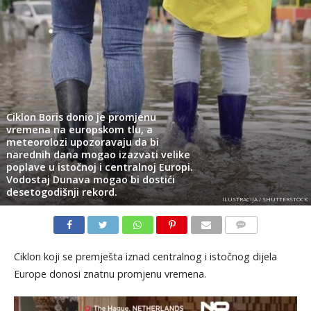
Ciklon Boris donio je promjenu
vremena na europskom tlu, a
meteorolozi upozoravaju da bi
narednih dana mogao izazvati velike
poplave u istočnoj i centralnoj Europi.
Vodostaj Dunava mogao bi dostići
desetogodišnji rekord.
ILUSTRACIJA / SHUTTERSTOCK
KOMENTARI
Ciklon koji se premješta iznad centralnog i istočnog dijela
Europe donosi znatnu promjenu vremena.