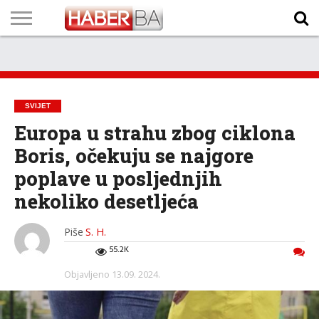
VIJESTI
BIZNIS
SPORT
SHOWBIZ
LIFESTYLE
SCI-
AUTO
ZANIMLJIVOSTI
FOTO
VIDEO
TV
VREMENSKA
STANJE NA
KURSNA
O
MARKETING
IMPRESSUM
KONTAKT
TECH
PROGRAM
PROGNOZA
PUTEVIMA
LISTA
NAMA
SVIJET
Europa u strahu zbog ciklona
Boris, očekuju se najgore
poplave u posljednjih
nekoliko desetljeća
Piše
S. H.
55.2K
Objavljeno
13.09. 2024.