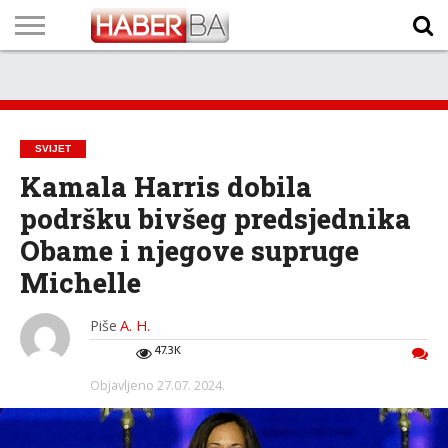
VIJESTI
BIZNIS
SPORT
SHOWBIZ
LIFESTYLE
SCI-
AUTO
ZANIMLJIVOSTI
FOTO
VIDEO
TV
VREMENSKA
STANJE NA
KURSNA
O
MARKETING
IMPRESSUM
KONTAKT
TECH
PROGRAM
PROGNOZA
PUTEVIMA
LISTA
NAMA
SVIJET
Kamala Harris dobila
podršku bivšeg predsjednika
Obame i njegove supruge
Michelle
Piše
A. H.
47.3K
Objavljeno
27.07. 2024.