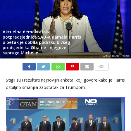
Aktuelna demokratska
potpredsjednica SAD-a Kamala Harris
u petak je dobila podršku bivšeg
predsjednika Obame i njegove
supruge Michelle.
KAMALA HARIS - FOKUS
KOMENTARI
Stigli su i rezultati najnovijih anketa, koji govore kako je Harris
ozbiljno smanjila zaostatak za Trumpom.