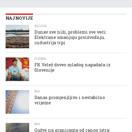
NAJNOVIJE
REGION
Dunav sve niži, problemi sve veći:
Elektrane smanjuju proizvodnju,
industrija trpi
FUDBAL
FK Velež doveo mladog napadača iz
Slovenije
BIH
Danas promjenjljivo i nestabilno
vrijeme
BIH
Gužve na granicama od ranog jutra: