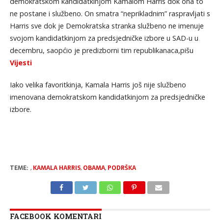
demokratskom kandidatkinjom Kamalom Harris dok ona to
ne postane i službeno. On smatra “neprikladnim” raspravljati s
Harris sve dok je Demokratska stranka službeno ne imenuje
svojom kandidatkinjom za predsjedničke izbore u SAD-u u
decembru, saopćio je predizborni tim republikanaca,pišu
Vijesti
Iako velika favoritkinja, Kamala Harris još nije službeno
imenovana demokratskom kandidatkinjom za predsjedničke
izbore.
TEME:
,
KAMALA HARRIS
,
OBAMA
,
PODRŠKA
FACEBOOK KOMENTARI