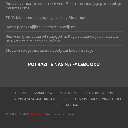
Dunav sve niži, problemi sve veći: Elektrane smanjuju proizvodnju,
industrija trpi
FK Velež doveo mladog napadača iz Slovenije
Danas promjenjljivo i nestabilno vrijeme
Gužve na granicama od ranog jutra: Duga zadržavanja na izlazu iz
BiH, evo gdje su najveće kolone
Moskva se sprema izazvati potpuni haos u Evropi
POTRAŽITE NAS NA FACEBOOKU
O NAMA
MARKETING
IMPRESSUM
USLOVI KORIŠTENJA
PRONAĐENI NESTALI TINEJDŽERI U ZAGREBU: MAJA I EMIR SE VRATILI KUĆI
RSS
KONTAKT
© 2012 - 2020 "
NMS.ba
" - Sva prava zadržana.