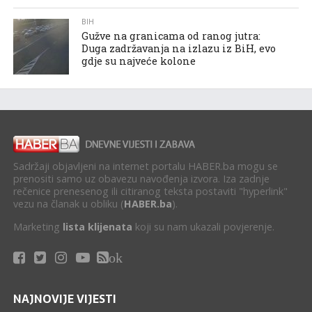
BIH
Gužve na granicama od ranog jutra:
Duga zadržavanja na izlazu iz BiH, evo
gdje su najveće kolone
Sadržaji objavljeni na internet portalu HABER.ba mogu se
prenositi samo uz obavezu navođenja izvora. Iza zadnje
rečenice prenesenog ili citiranog teksta postaviti "hyperlink"
vezu na članak u obliku (
HABER.ba
).
Marketing
lista klijenata
koji su nam ukazali povjerenje.
ok
NAJNOVIJE VIJESTI