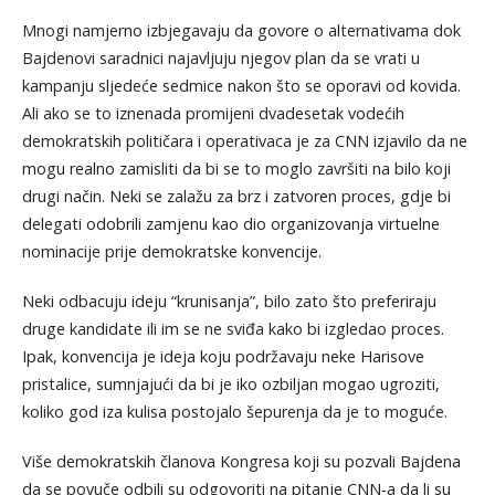
Mnogi namjerno izbjegavaju da govore o alternativama dok
Bajdenovi saradnici najavljuju njegov plan da se vrati u
kampanju sljedeće sedmice nakon što se oporavi od kovida.
Ali ako se to iznenada promijeni dvadesetak vodećih
demokratskih političara i operativaca je za CNN izjavilo da ne
mogu realno zamisliti da bi se to moglo završiti na bilo koji
drugi način. Neki se zalažu za brz i zatvoren proces, gdje bi
delegati odobrili zamjenu kao dio organizovanja virtuelne
nominacije prije demokratske konvencije.
Neki odbacuju ideju “krunisanja”, bilo zato što preferiraju
druge kandidate ili im se ne sviđa kako bi izgledao proces.
Ipak, konvencija je ideja koju podržavaju neke Harisove
pristalice, sumnjajući da bi je iko ozbiljan mogao ugroziti,
koliko god iza kulisa postojalo šepurenja da je to moguće.
Više demokratskih članova Kongresa koji su pozvali Bajdena
da se povuče odbili su odgovoriti na pitanje CNN-a da li su