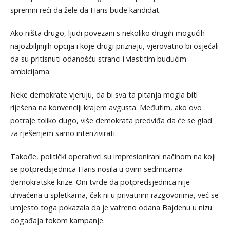
spremni reći da žele da Haris bude kandidat.
Ako ništa drugo, ljudi povezani s nekoliko drugih mogućih
najozbiljnijih opcija i koje drugi priznaju, vjerovatno bi osjećali
da su pritisnuti odanošću stranci i vlastitim budućim
ambicijama.
Neke demokrate vjeruju, da bi sva ta pitanja mogla biti
riješena na konvenciji krajem avgusta. Međutim, ako ovo
potraje toliko dugo, više demokrata predviđa da će se glad
za rješenjem samo intenzivirati.
Takođe, politički operativci su impresionirani načinom na koji
se potpredsjednica Haris nosila u ovim sedmicama
demokratske krize. Oni tvrde da potpredsjednica nije
uhvaćena u spletkama, čak ni u privatnim razgovorima, već se
umjesto toga pokazala da je vatreno odana Bajdenu u nizu
događaja tokom kampanje.