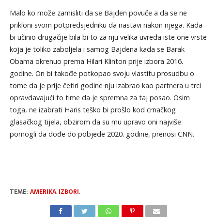
Malo ko može zamisliti da se Bajden povuče a da se ne
prikloni svom potpredsjedniku da nastavi nakon njega. Kada
bi učinio drugačije bila bi to za nju velika uvreda iste one vrste
koja je toliko zaboljela i samog Bajdena kada se Barak
Obama okrenuo prema Hilari Klinton prije izbora 2016.
godine. On bi takođe potkopao svoju vlastitu prosudbu o
tome da je prije četiri godine nju izabrao kao partnera u trci
opravdavajući to time da je spremna za taj posao. Osim
toga, ne izabrati Haris teško bi prošlo kod crnačkog
glasačkog tijela, obzirom da su mu upravo oni najviše
pomogli da dođe do pobjede 2020. godine, prenosi CNN.
TEME:
AMERIKA
,
IZBORI
,