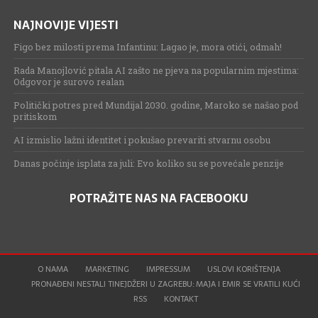
NAJNOVIJE VIJESTI
Figo bez milosti prema Infantinu: Lagao je, mora otići, odmah!
Rada Manojlović pitala AI zašto ne pjeva na popularnim mjestima:
Odgovor je surovo realan
Politički potres pred Mundijal 2030. godine, Maroko se našao pod
pritiskom
AI izmislio lažni identitet i pokušao prevariti stvarnu osobu
Danas počinje isplata za juli: Evo koliko su se povećale penzije
POTRAŽITE NAS NA FACEBOOKU
O NAMA
MARKETING
IMPRESSUM
USLOVI KORIŠTENJA
PRONAĐENI NESTALI TINEJDŽERI U ZAGREBU: MAJA I EMIR SE VRATILI KUĆI
RSS
KONTAKT