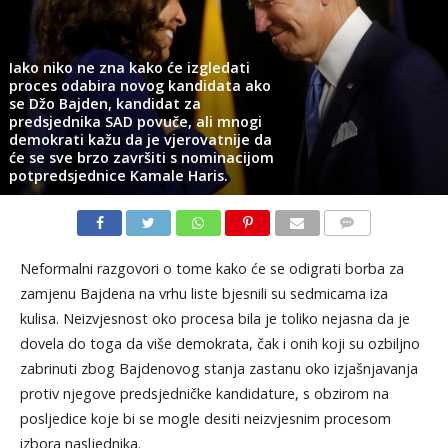
Iako niko ne zna kako će izgledati
proces odabira novog kandidata ako
se Džo Bajden, kandidat za
predsjednika SAD povuče, ali mnogi
demokrati kažu da je vjerovatnije da
će se sve brzo završiti s nominacijom
potpredsjednice Kamale Haris.
KOMENTARI
Neformalni razgovori o tome kako će se odigrati borba za
zamjenu Bajdena na vrhu liste bjesnili su sedmicama iza
kulisa. Neizvjesnost oko procesa bila je toliko nejasna da je
dovela do toga da više demokrata, čak i onih koji su ozbiljno
zabrinuti zbog Bajdenovog stanja zastanu oko izjašnjavanja
protiv njegove predsjedničke kandidature, s obzirom na
posljedice koje bi se mogle desiti neizvjesnim procesom
izbora nasljednika.