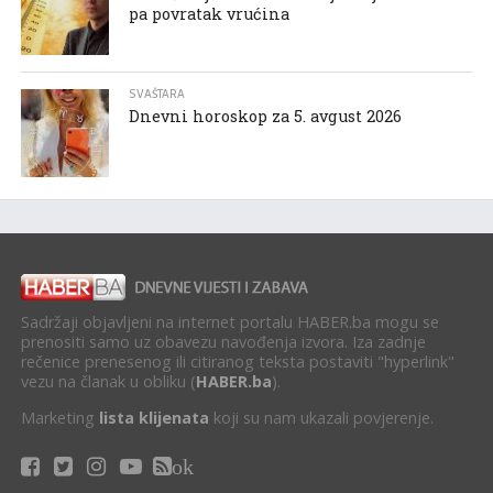
pa povratak vrućina
SVAŠTARA
Dnevni horoskop za 5. avgust 2026
Sadržaji objavljeni na internet portalu HABER.ba mogu se
prenositi samo uz obavezu navođenja izvora. Iza zadnje
rečenice prenesenog ili citiranog teksta postaviti "hyperlink"
vezu na članak u obliku (
HABER.ba
).
Marketing
lista klijenata
koji su nam ukazali povjerenje.
ok