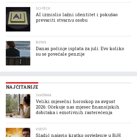
SCI-TECH
AI izmislio lažni identitet i pokušao
prevariti stvarnu osobu
BIZNIS
Danas počinje isplata za juli: Evo koliko
su se povećale penzije
NAJČITANIJE
SVAŠTARA
Veliki mjesečni horoskop za avgust
2026: Očekuje nas mjesec finansijskih
dobitaka i emotivnih rasterećenja
VIJESTI
Sladić najavio kratko osvježenje u BiH