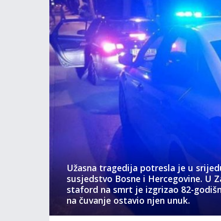
Užasna tragedija potresla je u srijed
susjedstvo Bosne i Hercegovine. U Z
staford na smrt je izgrizao 82-godišn
na čuvanje ostavio njen unuk.