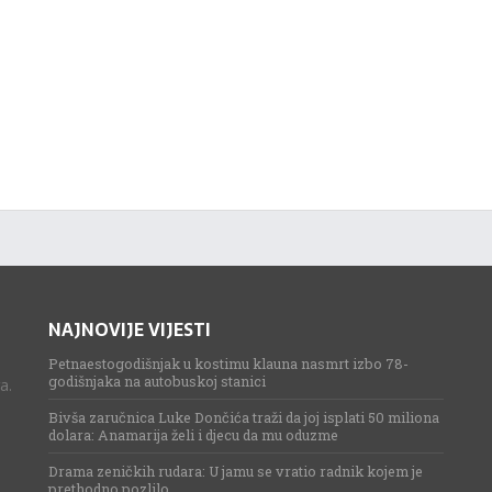
NAJNOVIJE VIJESTI
Petnaestogodišnjak u kostimu klauna nasmrt izbo 78-
godišnjaka na autobuskoj stanici
a.
Bivša zaručnica Luke Dončića traži da joj isplati 50 miliona
dolara: Anamarija želi i djecu da mu oduzme
Drama zeničkih rudara: U jamu se vratio radnik kojem je
prethodno pozlilo