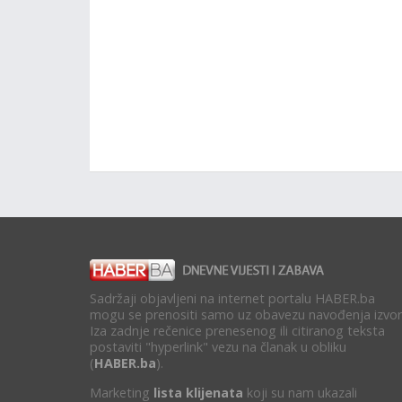
Sadržaji objavljeni na internet portalu HABER.ba
mogu se prenositi samo uz obavezu navođenja izvor
Iza zadnje rečenice prenesenog ili citiranog teksta
postaviti "hyperlink" vezu na članak u obliku
(
HABER.ba
).
Marketing
lista klijenata
koji su nam ukazali