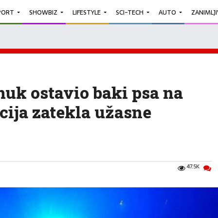
PORT
SHOWBIZ
LIFESTYLE
SCI-TECH
AUTO
ZANIMLJ
Unuk ostavio baki psa na
cija zatekla užasne
47.5K