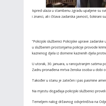
Ispred ulaza u stambenu zgradu upaljene su svij
i znanci, ali i čitava zadarska javnost, šokirani
“Policijski službenici Policijske uprave zadarsk
u službenim prostorijama policije provode krimi
kaznenog djela iz domene kaznenih djela protiv o
U utorak, 30. januara, u ranojutranjim satima po
Zadru pronađena mrtva ženska osoba u dobi od
Također u stanu je zatečen i pas pasmine američ
Na mjestu događaja policijski službenici proveli
Temeljem nalog državnog odvjetništva na Odjel