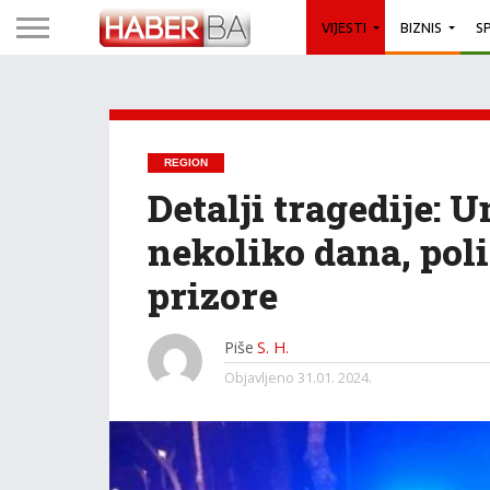
VIJESTI
BIZNIS
S
REGION
Detalji tragedije: 
nekoliko dana, poli
prizore
Piše
S. H.
Objavljeno
31.01. 2024.