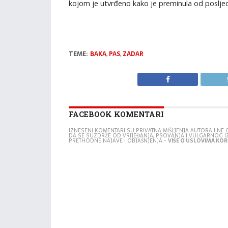
kojom je utvrđeno kako je preminula od posljed
TEME:
BAKA
,
PAS
,
ZADAR
FACEBOOK KOMENTARI
IZNESENI KOMENTARI SU PRIVATNA MIŠLJENJA AUTORA I N
DA SE SUZDRŽE OD VRIJEĐANJA, PSOVANJA I VULGARNOG 
PRETHODNE NAJAVE I OBJAŠNJENJA -
VIŠE O USLOVIMA KORI