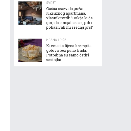
SVIJET
Gošća izazvala požar
luksuznog apartmana,
vlasnik tvrdi: “Dok je kuća
gorjela, smijali su se, pili i
pokazivali mi srednji prst”
HRANA I PIĆE
Kremasta lijena krempita
gotova bez puno truda:
Potrebna su samo četiri
sastojka