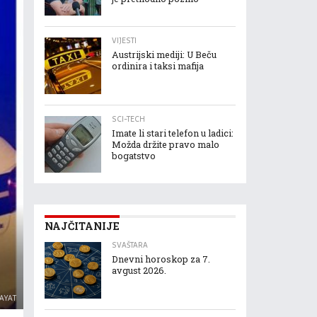
VIJESTI
Austrijski mediji: U Beču
ordinira i taksi mafija
SCI-TECH
Imate li stari telefon u ladici:
Možda držite pravo malo
bogatstvo
NAJČITANIJE
SVAŠTARA
Dnevni horoskop za 7.
avgust 2026.
HAYAT