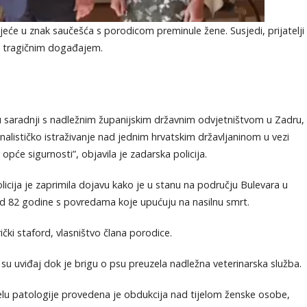
eće u znak saučešća s porodicom preminule žene. Susjedi, prijatelji
 su tragičnim događajem.
e u saradnji s nadležnim županijskim državnim odvjetništvom u Zadru,
nalističko istraživanje nad jednim hrvatskim državljaninom u vezi
pće sigurnosti”, objavila je zadarska policija.
licija je zaprimila dojavu kako je u stanu na području Bulevara u
 82 godine s povredama koje upućuju na nasilnu smrt.
ki staford, vlasništvo člana porodice.
 su uviđaj dok je brigu o psu preuzela nadležna veterinarska služba.
u patologije provedena je obdukcija nad tijelom ženske osobe,