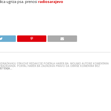
ica ugriza psa. prenosi
radiosarajevo
E ODRAŽAVAJU STAVOVE REDAKCIJE PORTALA HABER.BA. MOLIMO AUTORE KOMENTARA
IZRAŽAVANJA. PORTAL HABER.BA ZADRŽAVA PRAVO DA OBRIŠE KOMENTAR BEZ
ŠTENJA...