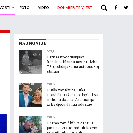
IVOSTI
FOTO
VIDEO
DOHABERITE VIJEST
ARHIVA
NAJNOVIJE
SVIJET
Petnaestogodišnjak u
kostimu klauna nasmrt izbo
78-godišnjaka na autobuskoj
stanici
VIJESTI
Bivša zaručnica Luke
Dončića traži da joj isplati 50
miliona dolara: Anamarija
želi i djecu da mu oduzme
VIJESTI
Drama zeničkih rudara: U
jamu se vratio radnik kojem
je prethodno pozlilo