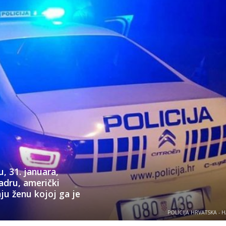
u, 31. januara,
adru, američki
ju ženu kojoj ga je
POLICIJA HRVATSKA - 