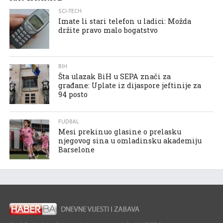
SCI-TECH
Imate li stari telefon u ladici: Možda
držite pravo malo bogatstvo
BIH
Šta ulazak BiH u SEPA znači za
građane: Uplate iz dijaspore jeftinije za
94 posto
FUDBAL
Mesi prekinuo glasine o prelasku
njegovog sina u omladinsku akademiju
Barselone