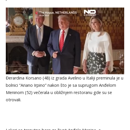
Đerardina Korsano (48) iz grada Avelino u Italiji preminula je u
bolnici “Ariano Irpino” nakon što je sa suprugom Anđelom
Meninom (52) večerala u obližnjem restoranu gde su se
otrovali.