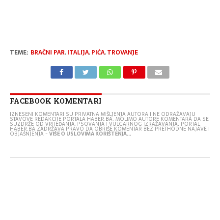
TEME:
BRAČNI PAR
,
ITALIJA
,
PIĆA
,
TROVANJE
FACEBOOK KOMENTARI
IZNESENI KOMENTARI SU PRIVATNA MIŠLJENJA AUTORA I NE ODRAŽAVAJU
STAVOVE REDAKCIJE PORTALA HABER.BA. MOLIMO AUTORE KOMENTARA DA SE
SUZDRŽE OD VRIJEĐANJA, PSOVANJA I VULGARNOG IZRAŽAVANJA. PORTAL
HABER.BA ZADRŽAVA PRAVO DA OBRIŠE KOMENTAR BEZ PRETHODNE NAJAVE I
OBJAŠNJENJA -
VIŠE O USLOVIMA KORIŠTENJA...