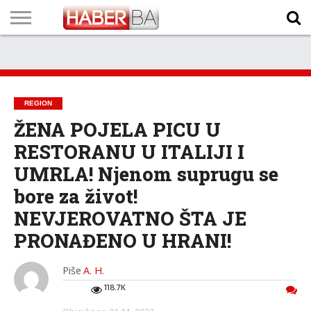
VIJESTI
BIZNIS
SPORT
SHOWBIZ
LIFESTYLE
SCI-
AUTO
ZANIMLJIVOSTI
FOTO
VIDEO
TV
VREMENSKA
STANJE NA
KURSNA
O
MARKETING
IMPRESSUM
KONTAKT
TECH
PROGRAM
PROGNOZA
PUTEVIMA
LISTA
NAMA
REGION
ŽENA POJELA PICU U
RESTORANU U ITALIJI I
UMRLA! Njenom suprugu se
bore za život!
NEVJEROVATNO ŠTA JE
PRONAĐENO U HRANI!
Piše
A. H.
118.7K