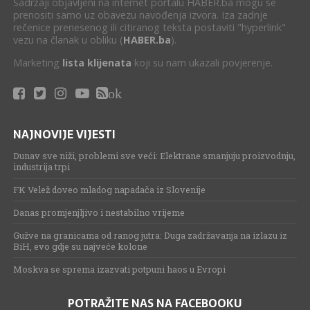
Sadržaji objavljeni na internet portalu HABER.ba mogu se
prenositi samo uz obavezu navođenja izvora. Iza zadnje
rečenice prenesenog ili citiranog teksta postaviti "hyperlink"
vezu na članak u obliku (
HABER.ba
).
Marketing
lista klijenata
koji su nam ukazali povjerenje.
ok
NAJNOVIJE VIJESTI
Dunav sve niži, problemi sve veći: Elektrane smanjuju proizvodnju,
industrija trpi
FK Velež doveo mladog napadača iz Slovenije
Danas promjenjljivo i nestabilno vrijeme
Gužve na granicama od ranog jutra: Duga zadržavanja na izlazu iz
BiH, evo gdje su najveće kolone
Moskva se sprema izazvati potpuni haos u Evropi
POTRAŽITE NAS NA FACEBOOKU