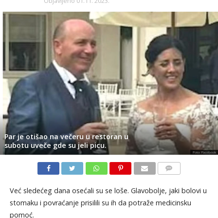
Objavljeno
01.11. 2023.
Par je otišao na večeru u restoran u
subotu uveče gde su jeli picu.
KOMENTARI
Već sledećeg dana osećali su se loše. Glavobolje, jaki bolovi u
stomaku i povraćanje prisilili su ih da potraže medicinsku
pomoć.