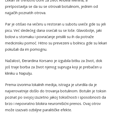
Lekari se trenutno bore za život Anđela Menina, a
pretpostavlja se da su se otrovali botulinom, jednim od
najjačih poznatih otrova.
Par je otišao na večeru u restoran u subotu uveče gde su jeli
picu. Već sledećeg dana osećali su se loše. Glavobolje, jaki
bolovi u stomaku i povraćanje prisilili su ih da potraže
medicinsku pomoć. Hitno su prevezeni u bolnicu gde su lekari
pokušali da im pomognu.
Nažalost, Đerardina Korsano je izgubila bitku za život, dok
još traje borba za život njenog supruga koji je prebačen u
kliniku u Napulju.
Prema izvorima lokalnih medija, istraga je utvrdila da je
najverovatnije došlo do trovanja botulinom. Botulin je toksin
poznat po svojoj izuzetno jakoj toksičnosti i sposobnosti da
brzo i nepovratno blokira neuromišićni prenos. Ovaj otrov
može izazvati ozbiljne paralitičke efekte.