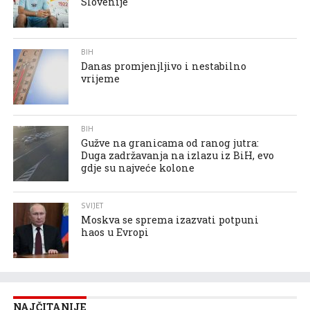
Slovenije
BIH
Danas promjenjljivo i nestabilno
vrijeme
BIH
Gužve na granicama od ranog jutra:
Duga zadržavanja na izlazu iz BiH, evo
gdje su najveće kolone
SVIJET
Moskva se sprema izazvati potpuni
haos u Evropi
NAJČITANIJE