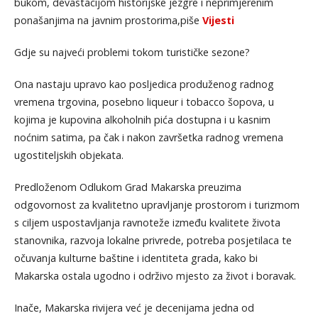
bukom, devastacijom historijske jezgre i neprimjerenim
ponašanjima na javnim prostorima,piše
Vijesti
Gdje su najveći problemi tokom turističke sezone?
Ona nastaju upravo kao posljedica produženog radnog
vremena trgovina, posebno liqueur i tobacco šopova, u
kojima je kupovina alkoholnih pića dostupna i u kasnim
noćnim satima, pa čak i nakon završetka radnog vremena
ugostiteljskih objekata.
Predloženom Odlukom Grad Makarska preuzima
odgovornost za kvalitetno upravljanje prostorom i turizmom
s ciljem uspostavljanja ravnoteže između kvalitete života
stanovnika, razvoja lokalne privrede, potreba posjetilaca te
očuvanja kulturne baštine i identiteta grada, kako bi
Makarska ostala ugodno i održivo mjesto za život i boravak.
Inače, Makarska rivijera već je decenijama jedna od