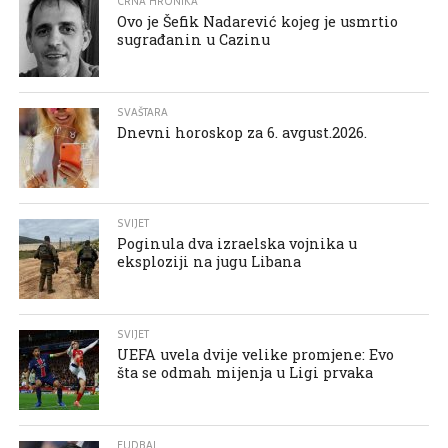
CRNA HRONIKA
Ovo je Šefik Nadarević kojeg je usmrtio
sugrađanin u Cazinu
SVAŠTARA
Dnevni horoskop za 6. avgust.2026.
SVIJET
Poginula dva izraelska vojnika u
eksploziji na jugu Libana
SVIJET
UEFA uvela dvije velike promjene: Evo
šta se odmah mijenja u Ligi prvaka
FUDBAL