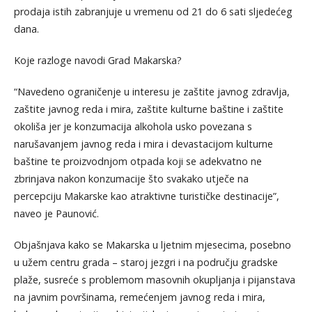
prodaja istih zabranjuje u vremenu od 21 do 6 sati sljedećeg
dana.
Koje razloge navodi Grad Makarska?
“Navedeno ograničenje u interesu je zaštite javnog zdravlja,
zaštite javnog reda i mira, zaštite kulturne baštine i zaštite
okoliša jer je konzumacija alkohola usko povezana s
narušavanjem javnog reda i mira i devastacijom kulturne
baštine te proizvodnjom otpada koji se adekvatno ne
zbrinjava nakon konzumacije što svakako utječe na
percepciju Makarske kao atraktivne turističke destinacije”,
naveo je Paunović.
Objašnjava kako se Makarska u ljetnim mjesecima, posebno
u užem centru grada – staroj jezgri i na području gradske
plaže, susreće s problemom masovnih okupljanja i pijanstava
na javnim površinama, remećenjem javnog reda i mira,