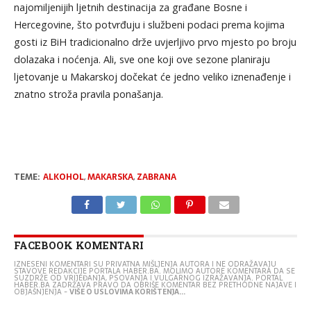
najomiljenijih ljetnih destinacija za građane Bosne i
Hercegovine, što potvrđuju i službeni podaci prema kojima
gosti iz BiH tradicionalno drže uvjerljivo prvo mjesto po broju
dolazaka i noćenja. Ali, sve one koji ove sezone planiraju
ljetovanje u Makarskoj dočekat će jedno veliko iznenađenje i
znatno stroža pravila ponašanja.
TEME:
ALKOHOL
,
MAKARSKA
,
ZABRANA
FACEBOOK KOMENTARI
IZNESENI KOMENTARI SU PRIVATNA MIŠLJENJA AUTORA I NE ODRAŽAVAJU
STAVOVE REDAKCIJE PORTALA HABER.BA. MOLIMO AUTORE KOMENTARA DA SE
SUZDRŽE OD VRIJEĐANJA, PSOVANJA I VULGARNOG IZRAŽAVANJA. PORTAL
HABER.BA ZADRŽAVA PRAVO DA OBRIŠE KOMENTAR BEZ PRETHODNE NAJAVE I
OBJAŠNJENJA -
VIŠE O USLOVIMA KORIŠTENJA...