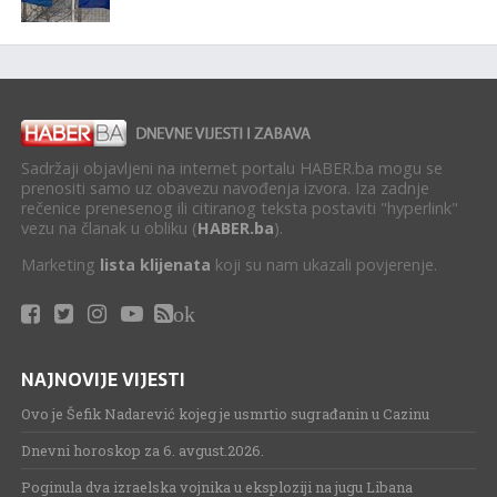
Sadržaji objavljeni na internet portalu HABER.ba mogu se
prenositi samo uz obavezu navođenja izvora. Iza zadnje
rečenice prenesenog ili citiranog teksta postaviti "hyperlink"
vezu na članak u obliku (
HABER.ba
).
Marketing
lista klijenata
koji su nam ukazali povjerenje.
ok
NAJNOVIJE VIJESTI
Ovo je Šefik Nadarević kojeg je usmrtio sugrađanin u Cazinu
Dnevni horoskop za 6. avgust.2026.
Poginula dva izraelska vojnika u eksploziji na jugu Libana