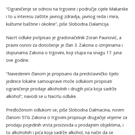
“Ograničenje se odnosi na trgovine i područje cijele Makarske
i to u interesu zaštite javnog zdravlja, javnog reda i mira,
kulturne baštine i okoline”, piše Slobodna Dalamcija.
Nacrt odluke potpisao je gradonačelnik Zoran Paunović, a
pravni osnov za donošenje je član 3. Zakona o izmjenama i
dopunama Zakona o trgovini, koji stupa na snagu 17. juna
ove godine.
“Navedenim članom je propisano da predstavničko tijelo
jedinice lokalne samouprave može odlukom propisati
ograničenje prodaje alkoholnih i drugih pića koja sadrže
alkohol”, navodi se u Nacrtu odluke.
Predloženom odlukom se, piše Slobodna Dalmacina, novim
članom 57.b Zakona o trgovini propisuje drugačije vrijeme za
prodaju pojedinih vrsta proizvoda u prodajnim objektima, i
to alkoholnih i pića koja sadrže alkohol, na način da se