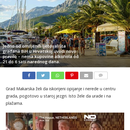
Jedno od omiljenih ljetovališta
građana BiH u Hrvatskoj uvodi novo
pravilo – nema kupovine alkohola od
21 do 6 sati narednog dana.
KOMENTARI
Grad Makarska želi da iskorijeni opijanje i nerede u centru
grada, pogotovo u staroj jezgri. Isto žele da urade i na
plažama.