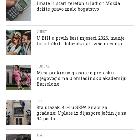
Imate li stari telefon u ladici: Možda
držite pravo malo bogatstvo
VIJESTI
U BiH u prvih šest mjeseci 2026. manje
turističkih dolazaka, ali više noćenja
FUDBAL
Mesi prekinuo glasine o prelasku
njegovog sina u omladinsku akademiju
Barselone
BIH
Šta ulazak BiH u SEPA znači za
građane: Uplate iz dijaspore jeftinije za
94 posto
BIH