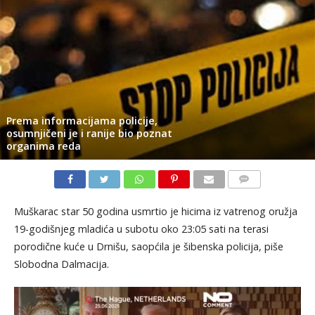
Prema informacijama policije,
osumnjičeni je i ranije bio poznat
organima reda
KOMENTARI
Muškarac star 50 godina usmrtio je hicima iz vatrenog oružja
19-godišnjeg mladića u subotu oko 23:05 sati na terasi
porodične kuće u Drnišu, saopćila je šibenska policija, piše
Slobodna Dalmacija.