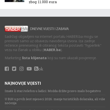
zbog 11.000 eura
Sadržaji objavljeni na internet portalu HABER.ba mogu se
prenositi samo uz obavezu navođenja izvora. Iza zadnje
rečenice prenesenog ili citiranog teksta postaviti "hyperlink"
vezu na članak u obliku (
HABER.ba
).
Marketing
lista klijenata
koji su nam ukazali povjerenje.
ok
NAJNOVIJE VIJESTI
Imate li stari telefon u ladici: Možda držite pravo malo bogatstvo
U BiH u prvih šest mjeseci 2026. manje turističkih dolazaka, ali više
noćenja