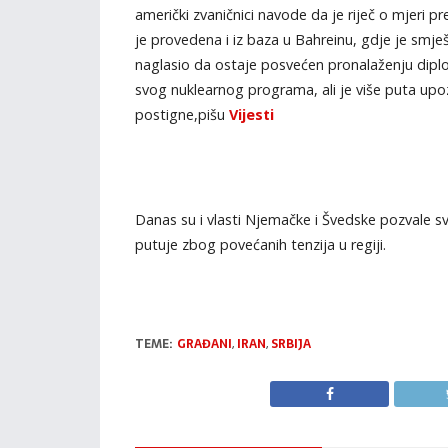
američki zvaničnici navode da je riječ o mjeri p
je provedena i iz baza u Bahreinu, gdje je smj
naglasio da ostaje posvećen pronalaženju diplo
svog nuklearnog programa, ali je više puta upoz
postigne,pišu
Vijesti
Danas su i vlasti Njemačke i Švedske pozvale sv
putuje zbog povećanih tenzija u regiji.
TEME:
GRAĐANI
,
IRAN
,
SRBIJA