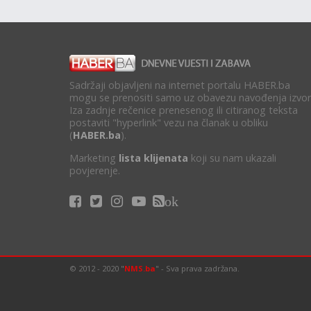
Sadržaji objavljeni na internet portalu HABER.ba
mogu se prenositi samo uz obavezu navođenja izvor
Iza zadnje rečenice prenesenog ili citiranog teksta
postaviti "hyperlink" vezu na članak u obliku
(
HABER.ba
).
Marketing
lista klijenata
koji su nam ukazali
povjerenje.
ok
© 2012 - 2020 "
NMS.ba
" - Sva prava zadržana.