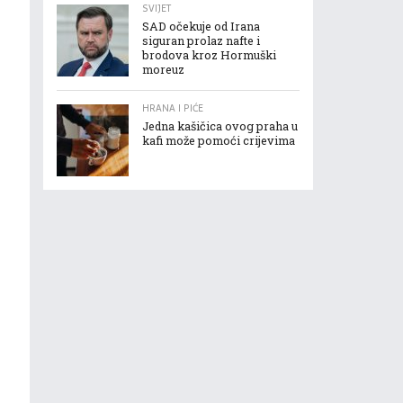
SVIJET
SAD očekuje od Irana
siguran prolaz nafte i
brodova kroz Hormuški
moreuz
HRANA I PIĆE
Jedna kašičica ovog praha u
kafi može pomoći crijevima