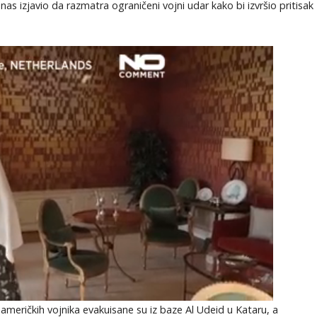
s izjavio da razmatra ograničeni vojni udar kako bi izvršio pritisak
meričkih vojnika evakuisane su iz baze Al Udeid u Kataru, a