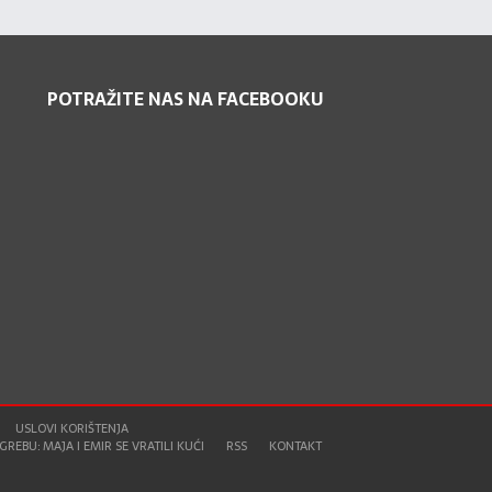
POTRAŽITE NAS NA FACEBOOKU
USLOVI KORIŠTENJA
REBU: MAJA I EMIR SE VRATILI KUĆI
RSS
KONTAKT