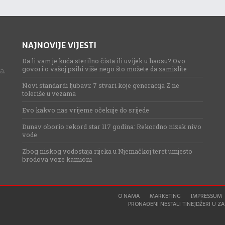
NAJNOVIJE VIJESTI
Da li vam je kuća sterilno čista ili uvijek u haosu? Ovo
govori o vašoj psihi više nego što možete da zamislite
a.
Novi standardi ljubavi: 7 stvari koje generacija Z ne
toleriše u vezama
Evo kakvo nas vrijeme očekuje do srijede
Dunav oborio rekord star 117 godina: Rekordno nizak nivo
vode
Zbog niskog vodostaja rijeka u Njemačkoj teret umjesto
brodova voze kamioni
O NAMA
MARKETING
IMPRESSUM
PRONAĐENI NESTALI TINEJDŽERI U ZAG