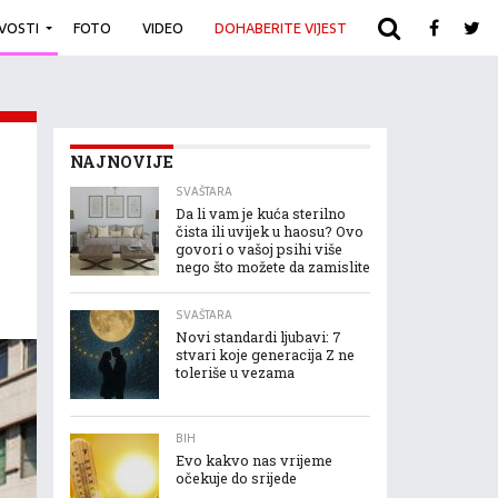
IVOSTI
FOTO
VIDEO
DOHABERITE VIJEST
ARHIVA
NAJNOVIJE
SVAŠTARA
Da li vam je kuća sterilno
čista ili uvijek u haosu? Ovo
govori o vašoj psihi više
nego što možete da zamislite
SVAŠTARA
Novi standardi ljubavi: 7
stvari koje generacija Z ne
toleriše u vezama
BIH
Evo kakvo nas vrijeme
očekuje do srijede