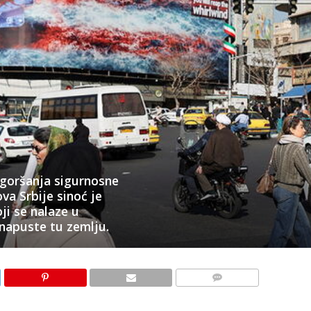
ogoršanja sigurnosne
va Srbije sinoć je
ji se nalaze u
 napuste tu zemlju.
KOMENTARI