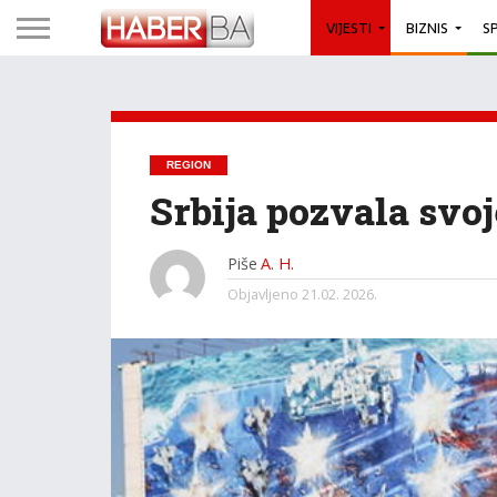
VIJESTI
BIZNIS
S
REGION
Srbija pozvala svo
Piše
A. H.
Objavljeno
21.02. 2026.