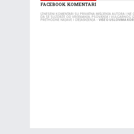
FACEBOOK KOMENTARI
IZNESENI KOMENTARI SU PRIVATNA MIŠLJENJA AUTORA I N
DA SE SUZDRŽE OD VRIJEĐANJA, PSOVANJA I VULGARNOG 
PRETHODNE NAJAVE I OBJAŠNJENJA -
VIŠE O USLOVIMA KORI