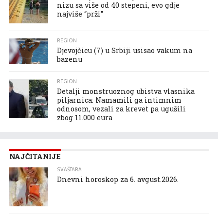
nizu sa više od 40 stepeni, evo gdje
najviše “prži”
REGION
Djevojčicu (7) u Srbiji usisao vakum na
bazenu
REGION
Detalji monstruoznog ubistva vlasnika
piljarnica: Namamili ga intimnim
odnosom, vezali za krevet pa ugušili
zbog 11.000 eura
NAJČITANIJE
SVAŠTARA
Dnevni horoskop za 6. avgust.2026.