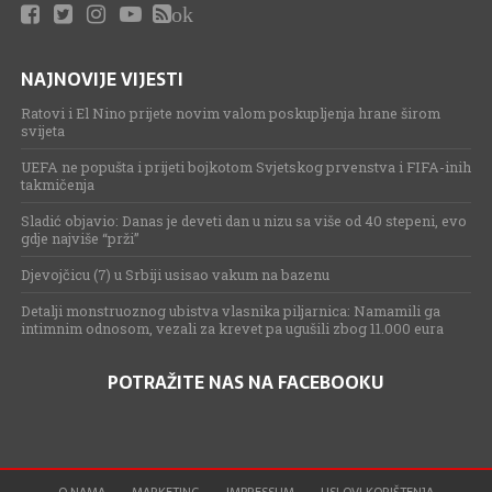
ok
NAJNOVIJE VIJESTI
Ratovi i El Nino prijete novim valom poskupljenja hrane širom
svijeta
UEFA ne popušta i prijeti bojkotom Svjetskog prvenstva i FIFA-inih
takmičenja
Sladić objavio: Danas je deveti dan u nizu sa više od 40 stepeni, evo
gdje najviše “prži”
Djevojčicu (7) u Srbiji usisao vakum na bazenu
Detalji monstruoznog ubistva vlasnika piljarnica: Namamili ga
intimnim odnosom, vezali za krevet pa ugušili zbog 11.000 eura
POTRAŽITE NAS NA FACEBOOKU
O NAMA
MARKETING
IMPRESSUM
USLOVI KORIŠTENJA