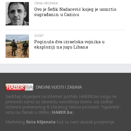
CRNA HRONIKA
Ovo je Šefik Nadarević kojeg je usmrtio
sugrađanin u Cazinu
SVIJET
Poginula dva izraelska vojnika u
eksploziji na jugu Libana
Sadržaji objavljeni na internet portalu HABER.ba mogu se
prenositi samo uz obavezu navođenja izvora. Iza zadnje
rečenice prenesenog ili citiranog teksta postaviti "hyperlink"
vezu na članak u obliku (
HABER.ba
).
Marketing
lista klijenata
koji su nam ukazali povjerenje.