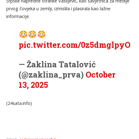
Srpske napredne stranke Vasiljević, kao savjetnica za medije
prvog čovjeka u zemlji, izmislila i plasirala kao lažne
informacije.
pic.twitter.com/0z5dmglpyO
— Žaklina Tatalović
(@zaklina_prva)
October
13, 2025
(24sata.info)