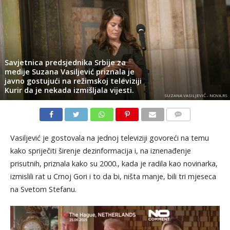
Savjetnica predsjednika Srbije za
medije Suzana Vasiljević priznala je
javno gostujući na režimskoj televiziji
Kurir da je nekada izmišljala vijesti.
SUZANA VASILJEVIĆ - NOVA.RS
KOMENTARI
Vasiljević je gostovala na jednoj televiziji govoreći na temu
kako spriječiti širenje dezinformacija i, na iznenađenje
prisutnih, priznala kako su 2000., kada je radila kao novinarka,
izmislili rat u Crnoj Gori i to da bi, ništa manje, bili tri mjeseca
na Svetom Stefanu.