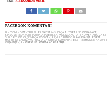
TEME:
ALEKSANDAR VUČIĆ
FACEBOOK KOMENTARI
IZNESENI KOMENTARI SU PRIVATNA MIŠLJENJA AUTORA I NE ODRAŽAVAJU
STAVOVE REDAKCIJE PORTALA HABER.BA. MOLIMO AUTORE KOMENTARA DA SE
SUZDRŽE OD VRIJEĐANJA, PSOVANJA I VULGARNOG IZRAŽAVANJA. PORTAL
HABER.BA ZADRŽAVA PRAVO DA OBRIŠE KOMENTAR BEZ PRETHODNE NAJAVE I
OBJAŠNJENJA -
VIŠE O USLOVIMA KORIŠTENJA...