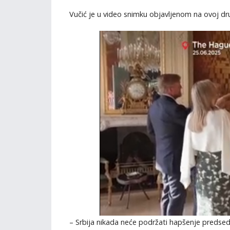
Vučić je u video snimku objavljenom na ovoj dr
– Srbija nikada neće podržati hapšenje predse