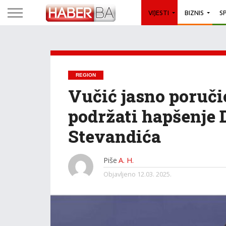
VIJESTI
BIZNIS
S
REGION
Vučić jasno poruči
podržati hapšenje 
Stevandića
Piše
A. H.
Objavljeno
12.03. 2025.