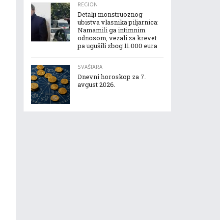
REGION
Detalji monstruoznog
ubistva vlasnika piljarnica:
Namamili ga intimnim
odnosom, vezali za krevet
pa ugušili zbog 11.000 eura
SVAŠTARA
Dnevni horoskop za 7.
avgust 2026.