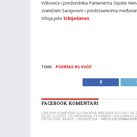
Viškovića i predsednika Parlamenta Srpske Nen
zvaničnim Sarajevom i predstavnicima međunarodn
Srbija,piše
Srbijadanas
TEME:
,
PODRŠKA
,
RS
,
VUČIĆ
FACEBOOK KOMENTARI
IZNESENI KOMENTARI SU PRIVATNA MIŠLJENJA AUTORA I N
DA SE SUZDRŽE OD VRIJEĐANJA, PSOVANJA I VULGARNOG 
PRETHODNE NAJAVE I OBJAŠNJENJA -
VIŠE O USLOVIMA KORI