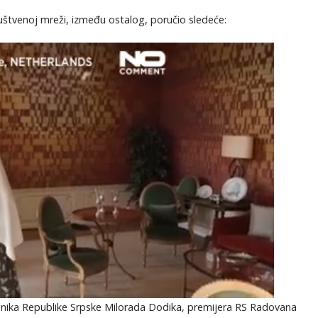
uštvenoj mreži, između ostalog, poručio sledeće:
dnika Republike Srpske Milorada Dodika, premijera RS Radovana