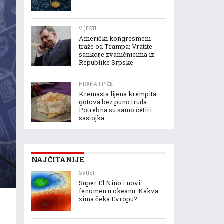
VIJESTI
Američki kongresmeni
traže od Trampa: Vratite
sankcije zvaničnicima iz
Republike Srpske
HRANA I PIĆE
Kremasta lijena krempita
gotova bez puno truda:
Potrebna su samo četiri
sastojka
NAJČITANIJE
SVIJET
Super El Nino i novi
fenomen u okeanu: Kakva
zima čeka Evropu?