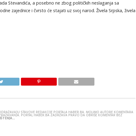
ada Stevandića, a posebno ne zbog političkih neslaganja sa
e zajednice i čvrsto će stajati uz svoj narod. Živela Srpska, živela
E ODRAŽAVAJU STAVOVE REDAKCIJE PORTALA HABER.BA. MOLIMO AUTORE KOMENTARA
IZRAŽAVANJA. PORTAL HABER.BA ZADRŽAVA PRAVO DA OBRIŠE KOMENTAR BEZ
ŠTENJA...