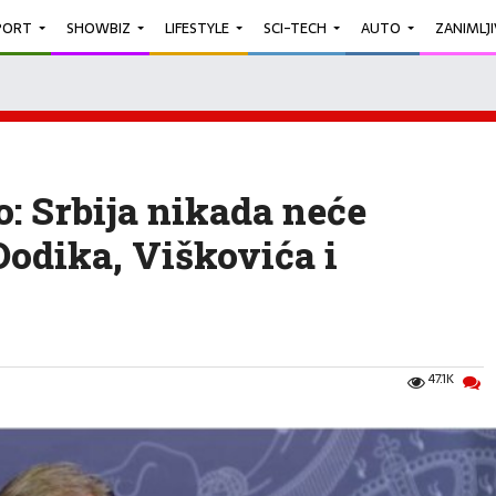
PORT
SHOWBIZ
LIFESTYLE
SCI-TECH
AUTO
ZANIMLJ
o: Srbija nikada neće
Dodika, Viškovića i
47.1K