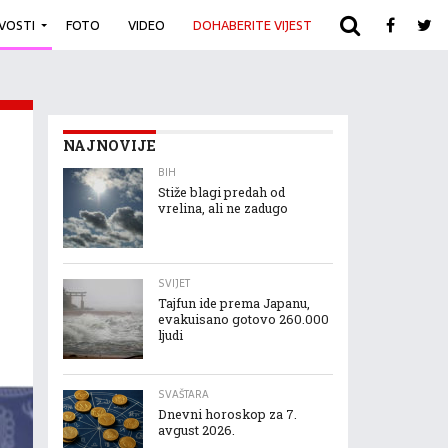
IVOSTI
FOTO
VIDEO
DOHABERITE VIJEST
ARHIVA
NAJNOVIJE
BIH
Stiže blagi predah od
vrelina, ali ne zadugo
SVIJET
Tajfun ide prema Japanu,
evakuisano gotovo 260.000
ljudi
SVAŠTARA
Dnevni horoskop za 7.
avgust 2026.