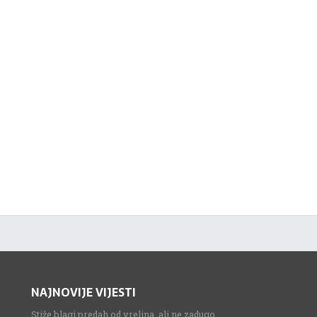
NAJNOVIJE VIJESTI
Stiže blagi predah od vrelina, ali ne zadugo