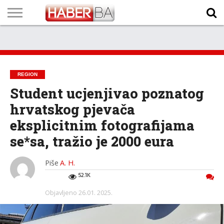
VIJESTI
BIZNIS
SPORT
SHOWBIZ
LIFESTYLE
SCI-
AUTO
ZANIMLJIVOSTI
FOTO
VIDEO
TV
VREMENSKA
STANJE NA
KURSNA
O
MARKETING
IMPRESSUM
KONTAKT
TECH
PROGRAM
PROGNOZA
PUTEVIMA
LISTA
NAMA
REGION
Student ucjenjivao poznatog
hrvatskog pjevača
eksplicitnim fotografijama
se*sa, tražio je 2000 eura
Piše
A. H.
52.1K
Objavljeno
26.01. 2025.