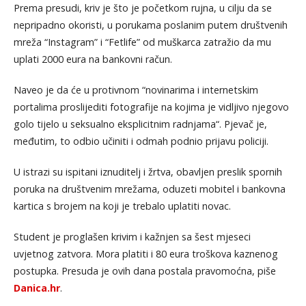
Prema presudi, kriv je što je početkom rujna, u cilju da se
nepripadno okoristi, u porukama poslanim putem društvenih
mreža “Instagram” i “Fetlife” od muškarca zatražio da mu
uplati 2000 eura na bankovni račun.
Naveo je da će u protivnom “novinarima i internetskim
portalima proslijediti fotografije na kojima je vidljivo njegovo
golo tijelo u seksualno eksplicitnim radnjama“. Pjevač je,
međutim, to odbio učiniti i odmah podnio prijavu policiji.
U istrazi su ispitani iznuditelj i žrtva, obavljen preslik spornih
poruka na društvenim mrežama, oduzeti mobitel i bankovna
kartica s brojem na koji je trebalo uplatiti novac.
Student je proglašen krivim i kažnjen sa šest mjeseci
uvjetnog zatvora. Mora platiti i 80 eura troškova kaznenog
postupka. Presuda je ovih dana postala pravomoćna, piše
Danica.hr
.