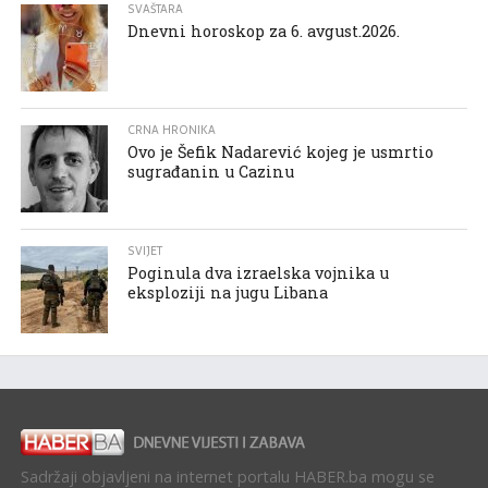
SVAŠTARA
Dnevni horoskop za 6. avgust.2026.
CRNA HRONIKA
Ovo je Šefik Nadarević kojeg je usmrtio
sugrađanin u Cazinu
SVIJET
Poginula dva izraelska vojnika u
eksploziji na jugu Libana
Sadržaji objavljeni na internet portalu HABER.ba mogu se