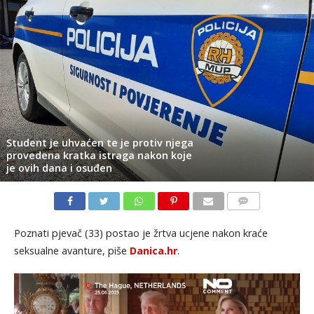
Student je uhvaćen te je protiv njega
provedena kratka istraga nakon koje
je ovih dana i osuđen
KOMENTARI
Poznati pjevač (33) postao je žrtva ucjene nakon kraće
seksualne avanture, piše
Danica.hr
.