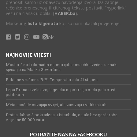
prenositi samo uz obavezu navođenja izvora. Iza zadnje
rečenice prenesenog ili citiranog teksta postaviti "hyperlink"
vezu na članak u obliku (
HABER.ba
).
Marketing
lista klijenata
koji su nam ukazali povjerenje.
ok
NAJNOVIJE VIJESTI
Mostar će biti domaćin memorijalne muzičke večeri u znak
sjećanja na Marka Govorčina
Paklene vrućine u BiH: Temperature do 41 stepen
Lepa Brena izvela svoj legendarni pokret, a onda pala pred
publikom
Meta naočale osvajaju svijet, ali izazivaju i veliki strah
Emina Jahović pokradena u Istanbulu, ostala bez garderobe
vrijedne 50.000 eura
POTRAŽITE NAS NA FACEBOOKU