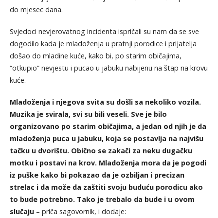
do mjesec dana.
Svjedoci nevjerovatnog incidenta ispričali su nam da se sve
dogodilo kada je mladoženja u pratnji porodice i prijatelja
došao do mladine kuće, kako bi, po starim običajima,
“otkupio” nevjestu i pucao u jabuku nabijenu na štap na krovu
kuće.
Mladoženja i njegova svita su došli sa nekoliko vozila.
Muzika je svirala, svi su bili veseli. Sve je bilo
organizovano po starim običajima, a jedan od njih je da
mladoženja puca u jabuku, koja se postavlja na najvišu
tačku u dvorištu. Obično se zakači za neku dugačku
motku i postavi na krov. Mladoženja mora da je pogodi
iz puške kako bi pokazao da je ozbiljan i precizan
strelac i da može da zaštiti svoju buduću porodicu ako
to bude potrebno. Tako je trebalo da bude i u ovom
slučaju
– priča sagovornik, i dodaje: