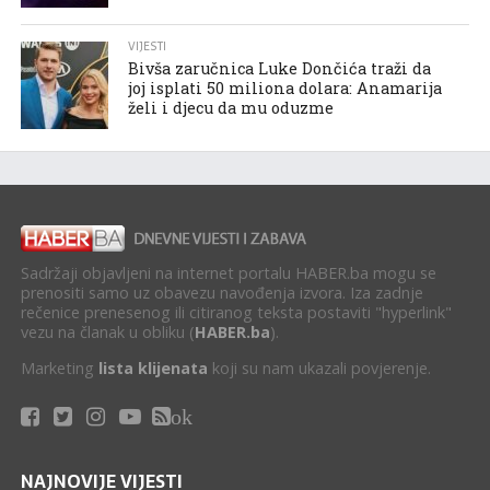
VIJESTI
Bivša zaručnica Luke Dončića traži da
joj isplati 50 miliona dolara: Anamarija
želi i djecu da mu oduzme
Sadržaji objavljeni na internet portalu HABER.ba mogu se
prenositi samo uz obavezu navođenja izvora. Iza zadnje
rečenice prenesenog ili citiranog teksta postaviti "hyperlink"
vezu na članak u obliku (
HABER.ba
).
Marketing
lista klijenata
koji su nam ukazali povjerenje.
ok
NAJNOVIJE VIJESTI