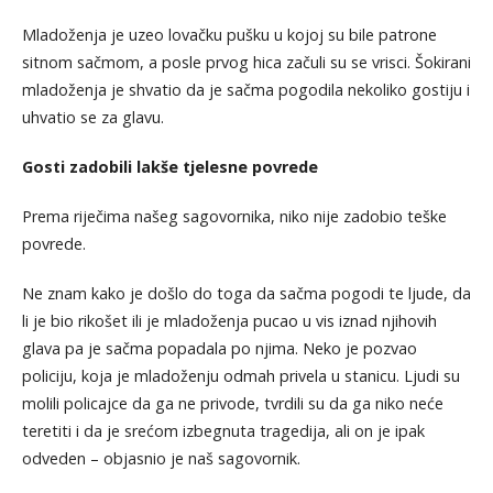
Mladoženja je uzeo lovačku pušku u kojoj su bile patrone
sitnom sačmom, a posle prvog hica začuli su se vrisci. Šokirani
mladoženja je shvatio da je sačma pogodila nekoliko gostiju i
uhvatio se za glavu.
Gosti zadobili lakše tjelesne povrede
Prema riječima našeg sagovornika, niko nije zadobio teške
povrede.
Ne znam kako je došlo do toga da sačma pogodi te ljude, da
li je bio rikošet ili je mladoženja pucao u vis iznad njihovih
glava pa je sačma popadala po njima. Neko je pozvao
policiju, koja je mladoženju odmah privela u stanicu. Ljudi su
molili policajce da ga ne privode, tvrdili su da ga niko neće
teretiti i da je srećom izbegnuta tragedija, ali on je ipak
odveden – objasnio je naš sagovornik.