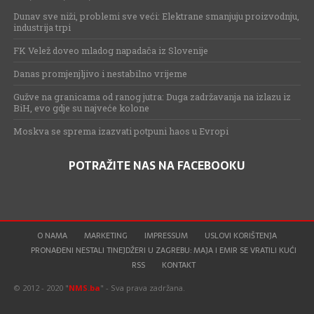
Dunav sve niži, problemi sve veći: Elektrane smanjuju proizvodnju,
industrija trpi
FK Velež doveo mladog napadača iz Slovenije
Danas promjenjljivo i nestabilno vrijeme
Gužve na granicama od ranog jutra: Duga zadržavanja na izlazu iz
BiH, evo gdje su najveće kolone
Moskva se sprema izazvati potpuni haos u Evropi
POTRAŽITE NAS NA FACEBOOKU
O NAMA
MARKETING
IMPRESSUM
USLOVI KORIŠTENJA
PRONAĐENI NESTALI TINEJDŽERI U ZAGREBU: MAJA I EMIR SE VRATILI KUĆI
RSS
KONTAKT
© 2012 - 2020 "
NMS.ba
" - Sva prava zadržana.