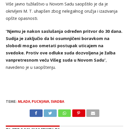
Više javno tužilaštvo u Novom Sadu saopštilo je da je
okrivljeni M. T. uhapšen zbog nelegalnog oružja i izazivanja
opšte opasnosti.
“
Njemu je nakon saslušanja određen pritvor do 30 dana.
Sudija je zaključio da bi osumnjičeni boravkom na
slobodi mogao ometati postupak uticajem na
svedoke. Protiv ove odluke suda dozvoljena je žalba
vanpretresnom veću Višeg suda u Novom Sadu
”,
navedeno je u saopštenju.
TEME:
MLADA
,
PUCNJAVA
,
SVADBA