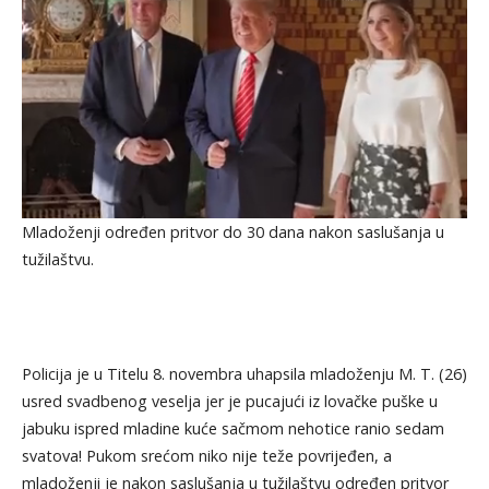
Mladoženji određen pritvor do 30 dana nakon saslušanja u
tužilaštvu.
Policija je u Titelu 8. novembra uhapsila mladoženju M. T. (26)
usred svadbenog veselja jer je pucajući iz lovačke puške u
jabuku ispred mladine kuće sačmom nehotice ranio sedam
svatova! Pukom srećom niko nije teže povrijeđen, a
mladoženji je nakon saslušanja u tužilaštvu određen pritvor