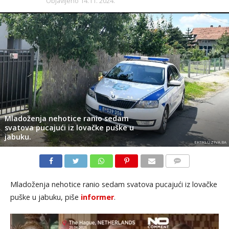
Objavljeno
14.11. 2024.
Mladoženja nehotice ranio sedam
svatova pucajući iz lovačke puške u
jabuku.
EKSKLUZIVA.BA
KOMENTARI
Mladoženja nehotice ranio sedam svatova pucajući iz lovačke
puške u jabuku, piše
informer
.