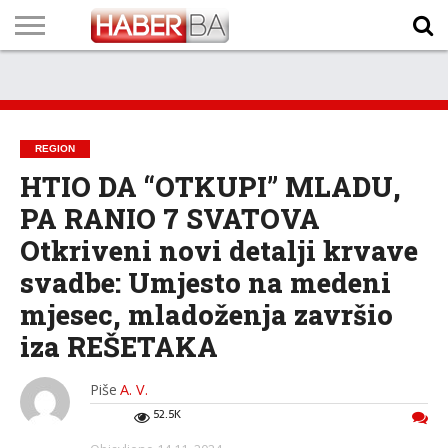
VIJESTI
BIZNIS
SPORT
SHOWBIZ
LIFESTYLE
SCI-
AUTO
ZANIMLJIVOSTI
FOTO
VIDEO
TV
VREMENSKA
STANJE NA
KURSNA
O
MARKETING
IMPRESSUM
KONTAKT
TECH
PROGRAM
PROGNOZA
PUTEVIMA
LISTA
NAMA
REGION
HTIO DA “OTKUPI” MLADU,
PA RANIO 7 SVATOVA
Otkriveni novi detalji krvave
svadbe: Umjesto na medeni
mjesec, mladoženja završio
iza REŠETAKA
Piše
A. V.
52.5K