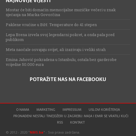
NAJNOVIJE VIJESTI
Mostar će biti domaćin memorijalne muzičke večeri u znak
sjećanja na Marka Govorčina
Paklene vrućine u BiH: Temperature do 41 stepen
Lepa Brena izvela svoj legendarni pokret, a onda pala pred
publikom
Meta naočale osvajaju svijet, ali izazivaju i veliki strah
Emina Jahović pokradena u Istanbulu, ostala bez garderobe
vrijedne 50.000 eura
POTRAŽITE NAS NA FACEBOOKU
O NAMA
MARKETING
IMPRESSUM
USLOVI KORIŠTENJA
PRONAĐENI NESTALI TINEJDŽERI U ZAGREBU: MAJA I EMIR SE VRATILI KUĆI
RSS
KONTAKT
© 2012 - 2020 "
NMS.ba
" - Sva prava zadržana.