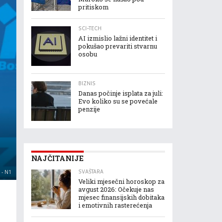
pritiskom
SCI-TECH
AI izmislio lažni identitet i
pokušao prevariti stvarnu
osobu
BIZNIS
Danas počinje isplata za juli:
Evo koliko su se povećale
penzije
NAJČITANIJE
SVAŠTARA
- N1
Veliki mjesečni horoskop za
avgust 2026: Očekuje nas
mjesec finansijskih dobitaka
i emotivnih rasterećenja