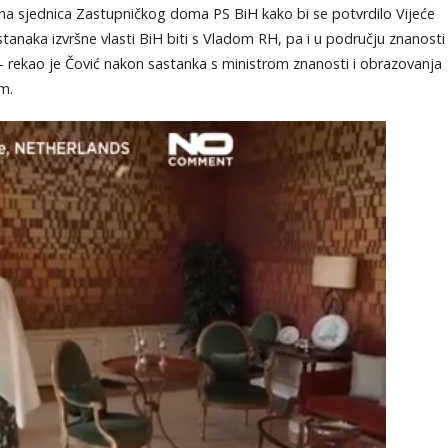
edna sjednica Zastupničkog doma PS BiH kako bi se potvrdilo Vijeće
tanaka izvršne vlasti BiH biti s Vladom RH, pa i u području znanosti
 – rekao je Čović nakon sastanka s ministrom znanosti i obrazovanja
m.