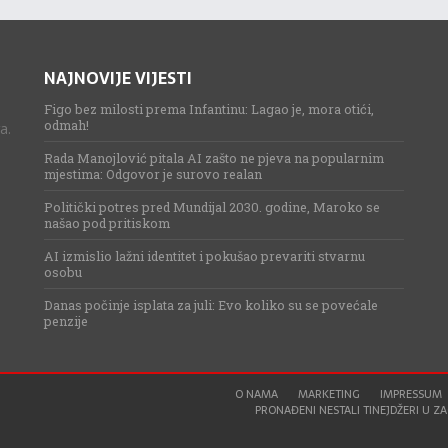
NAJNOVIJE VIJESTI
Figo bez milosti prema Infantinu: Lagao je, mora otići,
odmah!
a.
Rada Manojlović pitala AI zašto ne pjeva na popularnim
mjestima: Odgovor je surovo realan
Politički potres pred Mundijal 2030. godine, Maroko se
našao pod pritiskom
AI izmislio lažni identitet i pokušao prevariti stvarnu
osobu
Danas počinje isplata za juli: Evo koliko su se povećale
penzije
O NAMA
MARKETING
IMPRESSUM
PRONAĐENI NESTALI TINEJDŽERI U ZAG