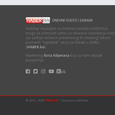
Sadržaji objavljeni na internet portalu HABER.ba
mogu se prenositi samo uz obavezu navođenja izvor
Iza zadnje rečenice prenesenog ili citiranog teksta
postaviti "hyperlink" vezu na članak u obliku
(
HABER.ba
).
Marketing
lista klijenata
koji su nam ukazali
povjerenje.
ok
© 2012 - 2020 "
NMS.ba
" - Sva prava zadržana.