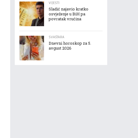
VIJESTI
Sladić najavio kratko
osvježenje u BiH pa
povratak vrućina
SVAŠTARA
Dnevni horoskop za 5.
avgust 2026