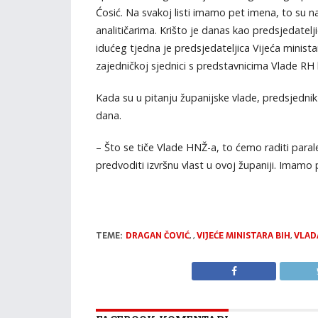
Ćosić. Na svakoj listi imamo pet imena, to su n
analitičarima. Krišto je danas kao predsjedate
idućeg tjedna je predsjedateljica Vijeća minist
zajedničkoj sjednici s predstavnicima Vlade RH k
Kada su u pitanju županijske vlade, predsjedni
dana.
– Što se tiče Vlade HNŽ-a, to ćemo raditi para
predvoditi izvršnu vlast u ovoj županiji. Imamo p
TEME:
DRAGAN ČOVIĆ
,
,
VIJEĆE MINISTARA BIH
,
VLAD