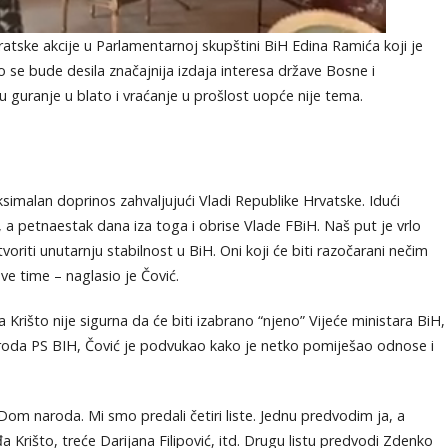
atske akcije u Parlamentarnoj skupštini BiH Edina Ramića koji je
 se bude desila značajnija izdaja interesa države Bosne i
 guranje u blato i vraćanje u prošlost uopće nije tema.
imalan doprinos zahvaljujući Vladi Republike Hrvatske. Idući
 a petnaestak dana iza toga i obrise Vlade FBiH. Naš put je vrlo
voriti unutarnju stabilnost u BiH. Oni koji će biti razočarani nečim
ve time – naglasio je Čović.
Krišto nije sigurna da će biti izabrano “njeno” Vijeće ministara BiH,
roda PS BIH, Čović je podvukao kako je netko pomiješao odnose i
Dom naroda. Mi smo predali četiri liste. Jednu predvodim ja, a
rišto, treće Darijana Filipović, itd. Drugu listu predvodi Zdenko