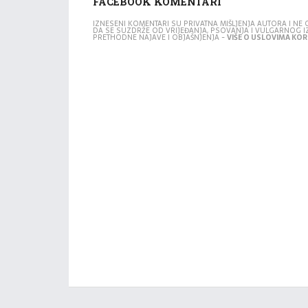
FACEBOOK KOMENTARI
IZNESENI KOMENTARI SU PRIVATNA MIŠLJENJA AUTORA I N
DA SE SUZDRŽE OD VRIJEĐANJA, PSOVANJA I VULGARNOG 
PRETHODNE NAJAVE I OBJAŠNJENJA -
VIŠE O USLOVIMA KORI