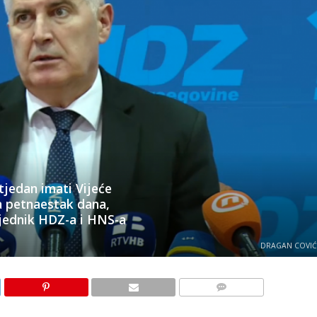
tjedan imati Vijeće
a petnaestak dana,
jednik HDZ-a i HNS-a
DRAGAN COVIĆ 
KOMENTARI