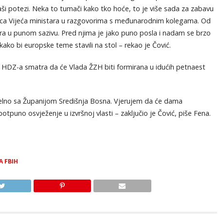
aši potezi. Neka to tumači kako tko hoće, to je više sada za zabavu
ljica Vijeća ministara u razgovorima s međunarodnim kolegama. Od
ara u punom sazivu. Pred njima je jako puno posla i nadam se brzo
ako bi europske teme stavili na stol – rekao je Čović.
k HDZ-a smatra da će Vlada ŽZH biti formirana u idućih petnaest
lelno sa Županijom Središnja Bosna. Vjerujem da će dama
otpuno osvježenje u izvršnoj vlasti – zaključio je Čović, piše Fena.
A FBIH