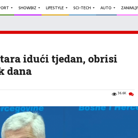
PORT
SHOWBIZ
LIFESTYLE
SCI-TECH
AUTO
ZANIMLJ
tara idući tjedan, obrisi
k dana
36.6K