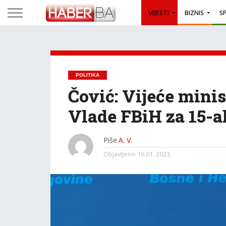
VIJESTI
BIZNIS
S
POLITIKA
Čović: Vijeće minis
Vlade FBiH za 15-a
Piše
A. V.
Objavljeno
19.01. 2023.