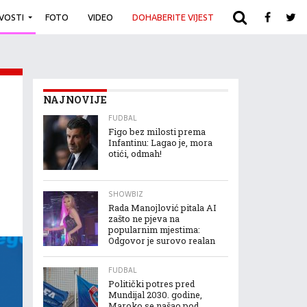
IVOSTI
FOTO
VIDEO
DOHABERITE VIJEST
ARHIVA
NAJNOVIJE
FUDBAL
Figo bez milosti prema
Infantinu: Lagao je, mora
otići, odmah!
SHOWBIZ
Rada Manojlović pitala AI
zašto ne pjeva na
popularnim mjestima:
Odgovor je surovo realan
FUDBAL
Politički potres pred
Mundijal 2030. godine,
Maroko se našao pod