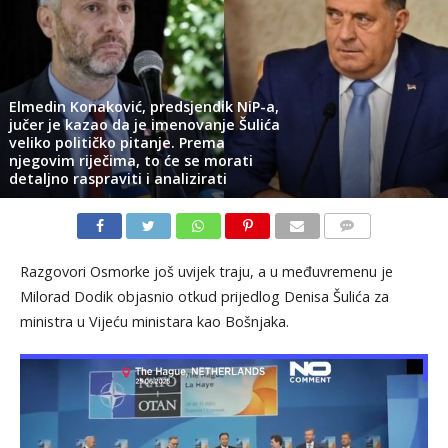
Elmedin Konaković, predsjendik NiP-a,
jučer je kazao da je imenovanje Šulića
veliko političko pitanje. Prema
njegovim riječima, to će se morati
detaljno raspraviti i analizirati
KOMENTARI
Razgovori Osmorke još uvijek traju, a u međuvremenu je
Milorad Dodik objasnio otkud prijedlog Denisa Šulića za
ministra u Vijeću ministara kao Bošnjaka.