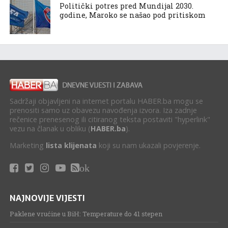
Politički potres pred Mundijal 2030.
godine, Maroko se našao pod pritiskom
Sadržaji objavljeni na internet portalu HABER.ba mogu se
prenositi samo uz obavezu navođenja izvora. Iza zadnje
rečenice prenesenog ili citiranog teksta postaviti "hyperlink"
vezu na članak u obliku (
HABER.ba
).
Marketing
lista klijenata
koji su nam ukazali povjerenje.
ok
NAJNOVIJE VIJESTI
Paklene vrućine u BiH: Temperature do 41 stepen