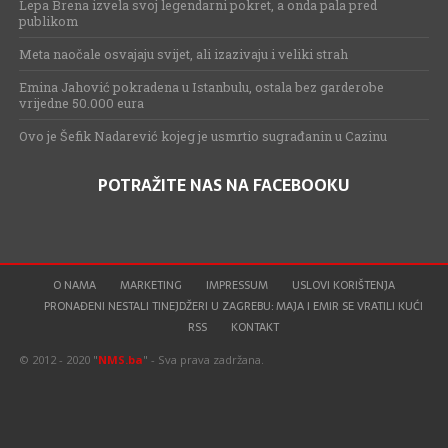
Lepa Brena izvela svoj legendarni pokret, a onda pala pred
publikom
Meta naočale osvajaju svijet, ali izazivaju i veliki strah
Emina Jahović pokradena u Istanbulu, ostala bez garderobe
vrijedne 50.000 eura
Ovo je Šefik Nadarević kojeg je usmrtio sugrađanin u Cazinu
POTRAŽITE NAS NA FACEBOOKU
O NAMA
MARKETING
IMPRESSUM
USLOVI KORIŠTENJA
PRONAĐENI NESTALI TINEJDŽERI U ZAGREBU: MAJA I EMIR SE VRATILI KUĆI
RSS
KONTAKT
© 2012 - 2020 "
NMS.ba
" - Sva prava zadržana.