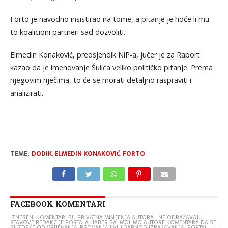
Forto je navodno insistirao na tome, a pitanje je hoće li mu
to koalicioni partneri sad dozvoliti.
Elmedin Konaković, predsjendik NiP-a, jučer je za Raport
kazao da je imenovanje Šulića veliko političko pitanje. Prema
njegovim riječima, to će se morati detaljno raspraviti i
analizirati.
TEME:
DODIK
,
ELMEDIN KONAKOVIĆ
,
FORTO
FACEBOOK KOMENTARI
IZNESENI KOMENTARI SU PRIVATNA MIŠLJENJA AUTORA I NE ODRAŽAVAJU
STAVOVE REDAKCIJE PORTALA HABER.BA. MOLIMO AUTORE KOMENTARA DA SE
SUZDRŽE OD VRIJEĐANJA, PSOVANJA I VULGARNOG IZRAŽAVANJA. PORTAL