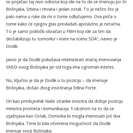
se pojačao taj nivo odnosa koji ide na to da se imenuju po tri
Bošnjaka, Srbina i Hrvata i jedan ostali. To je nešto što je
palo nama u ruke da mi o tome odlučujemo. Ova priča o
tome kako će njegov glas prevladati aposlutno je netačna.
To je samo politički obračun u FBiH koji ide za tim da
destabilizuju tu ‘osmorku’ i vrate na scenu SDA”, naveo je
Dodik.
Jasno je da Dodik pokušava relativizirati značaj imenovanja
SNSD-ovog Bošnjaka jer od toga ima ogroman interes.
No, ključno je da je Dodik u tu poziciju – da imenuje
Bošnjaka, došao zbog insistiranja Edina Forte.
On kao predsjednik Naše stranke insistira da dobije poziciju
ministra prometa i komunikacija. S obzirom na to da se
izjašnjava kao Ostali, Osmorka bi mogla imenovati još dva
Bošnjaka. Time bi bila otvorena mogućnost da Dodik
imenuje svog Bošnjaka.