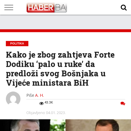
VIJESTI
BIZNIS
SPORT
SHOWBIZ
LIFESTYLE
SCI-
AUTO
ZANIMLJIVOSTI
FOTO
VIDEO
TV
VREMENSKA
STANJE NA
KURSNA
O
MARKETING
IMPRESSUM
KONTAKT
TECH
PROGRAM
PROGNOZA
PUTEVIMA
LISTA
NAMA
POLITIKA
Kako je zbog zahtjeva Forte
Dodiku ‘palo u ruke’ da
predloži svog Bošnjaka u
Vijeće ministara BiH
Piše
A. H.
43.3K
Objavljeno
04.01. 2023.