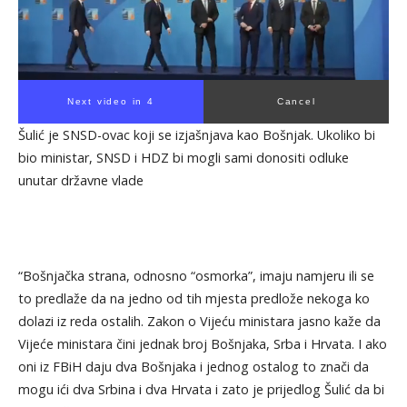
Next video in 4
Cancel
Šulić je SNSD-ovac koji se izjašnjava kao Bošnjak. Ukoliko bi
bio ministar, SNSD i HDZ bi mogli sami donositi odluke
unutar državne vlade
“Bošnjačka strana, odnosno “osmorka”, imaju namjeru ili se
to predlaže da na jedno od tih mjesta predlože nekoga ko
dolazi iz reda ostalih. Zakon o Vijeću ministara jasno kaže da
Vijeće ministara čini jednak broj Bošnjaka, Srba i Hrvata. I ako
oni iz FBiH daju dva Bošnjaka i jednog ostalog to znači da
mogu ići dva Srbina i dva Hrvata i zato je prijedlog Šulić da bi