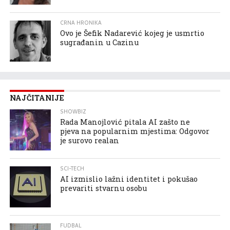
CRNA HRONIKA
Ovo je Šefik Nadarević kojeg je usmrtio
sugrađanin u Cazinu
NAJČITANIJE
SHOWBIZ
Rada Manojlović pitala AI zašto ne
pjeva na popularnim mjestima: Odgovor
je surovo realan
SCI-TECH
AI izmislio lažni identitet i pokušao
prevariti stvarnu osobu
FUDBAL