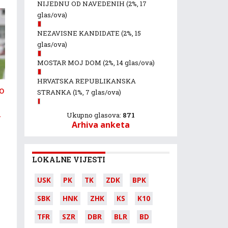
NIJEDNU OD NAVEDENIH
(2%, 17
glas/ova)
NEZAVISNE KANDIDATE
(2%, 15
glas/ova)
MOSTAR MOJ DOM
(2%, 14 glas/ova)
HRVATSKA REPUBLIKANSKA
o
STRANKA
(1%, 7 glas/ova)
u
Ukupno glasova:
871
Arhiva anketa
LOKALNE VIJESTI
USK
PK
TK
ZDK
BPK
SBK
HNK
ZHK
KS
K10
TFR
SZR
DBR
BLR
BD