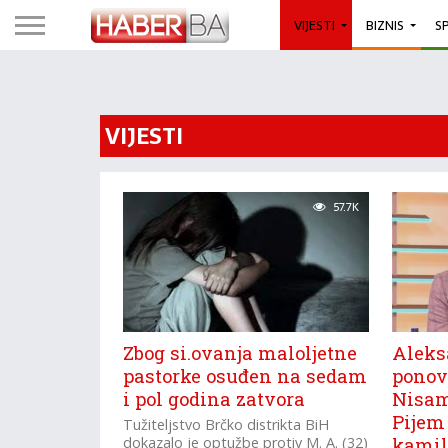
VIJESTI
BIZNIS
S
VIJESTI
57.7K
Zbog si.ovanja maloljetne
Aleks
pastorke osuđen na sedam
ponovo
i pol godina zatvora
Nisam 
Pijem
Tužiteljstvo Brčko distrikta BiH
dokazalo je optužbe protiv M. A. (32)
kamil