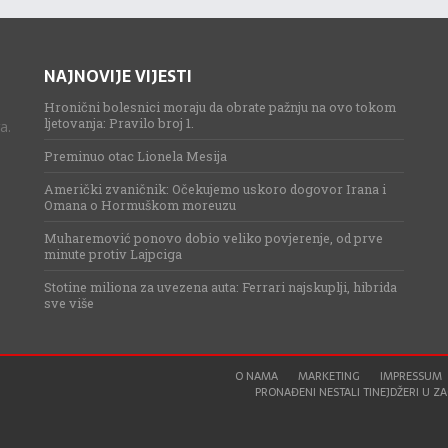
NAJNOVIJE VIJESTI
Hronični bolesnici moraju da obrate pažnju na ovo tokom
ljetovanja: Pravilo broj 1.
a.
Preminuo otac Lionela Mesija
Američki zvaničnik: Očekujemo uskoro dogovor Irana i
Omana o Hormuškom moreuzu
Muharemović ponovo dobio veliko povjerenje, od prve
minute protiv Lajpciga
Stotine miliona za uvezena auta: Ferrari najskuplji, hibrida
sve više
O NAMA
MARKETING
IMPRESSUM
PRONAĐENI NESTALI TINEJDŽERI U ZAG