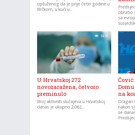
optuženog da je prije četiri godine u
Predsjed
Brčkom, u kući u...
obratio 
sa evro
susjedsk
Oliverom
36.1K
U Hrvatskoj 272
Čović:
novozaražena, četvoro
Domu 
preminulo
na ko
Broj aktivnih slučajeva u Hrvatskoj
Dragan 
danas je ukupno 2.062...
nakon sj
se danas
Predsjed