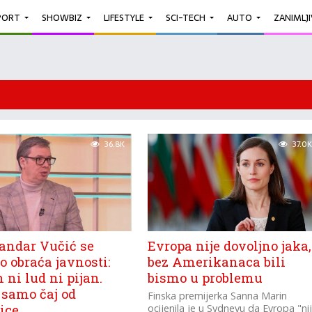
PORT
SHOWBIZ
LIFESTYLE
SCI-TECH
AUTO
ZANIMLJ
36.8K
37.0K
andar Vučić se
Evropa nije dovoljno jaka,
 obraća javnosti:
bez Amerikanaca bili
ni lud ni pijan.
bismo u problemu
 samo čaj od
Finska premijerka Sanna Marin
ice
ocijenila je u Sydneyu da Evropa "ni