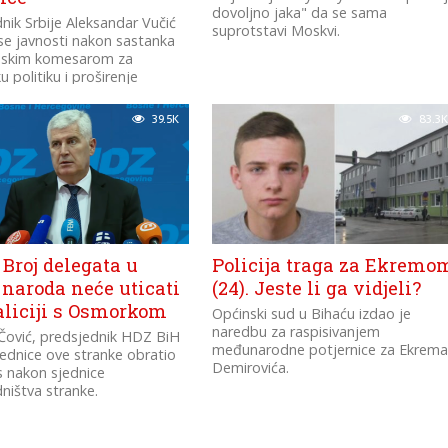
dovoljno jaka" da se sama
nik Srbije Aleksandar Vučić
suprotstavi Moskvi.
se javnosti nakon sastanka
pskim komesarom za
u politiku i proširenje
 Varhelyijem.
39.5K
83.3K
 Broj delegata u
Policija traga za Ekremo
naroda neće uticati
(24). Jeste li ga vidjeli?
aliciji s Osmorkom
Općinski sud u Bihaću izdao je
naredbu za raspisivanjem
Čović, predsjednik HDZ BiH
međunarodne potjernice za Ekrem
ednice ove stranke obratio
Demirovića.
 nakon sjednice
ništva stranke.