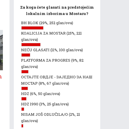
Za koga ćete glasati na predstojećim
lokalnim izborima u Mostaru?
BH BLOK
(29%, 252 glas/ova)
KOALICIJA ZA MOSTAR
(25%, 221
glas/ova)
NEĆU GLASATI
(11%, 100 glas/ova)
PLATFORMA ZA PROGRES
(9%, 82
glas/ova)
m
ОСТАЈТЕ ОВДЈЕ - ЗАЈЕДНО ЗА НАШ
МОСТАР
(8%, 67 glas/ova)
HDZ
(6%, 50 glas/ova)
a
HDZ 1990
(3%, 25 glas/ova)
NISAM JOŠ ODLUČILA/O
(2%, 21
glas/ova)