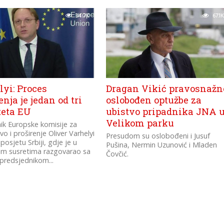
34.7K
67.1K
yi: Proces
Dragan Vikić pravosnažn
enja je jedan od tri
oslobođen optužbe za
teta EU
ubistvo pripadnika JNA 
Velikom parku
ik Europske komisije za
vo i proširenje Oliver Varhelyi
Presudom su oslobođeni i Jusuf
posjetu Srbiji, gdje je u
Pušina, Nermin Uzunović i Mladen
im susretima razgovarao sa
Čovčić.
predsjednikom...