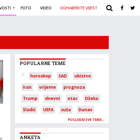
IVOSTI
FOTO
VIDEO
DOHABERITE VIJEST
ARHIVA
POPULARNE TEME
horoskop
SAD
ubistvo
Iran
vrijeme
prognoza
Trump
dnevni
otac
Džeko
Sladić
UEFA
suša
Dunav
POGLEDAJ SVE TEME…
ANKETA
je