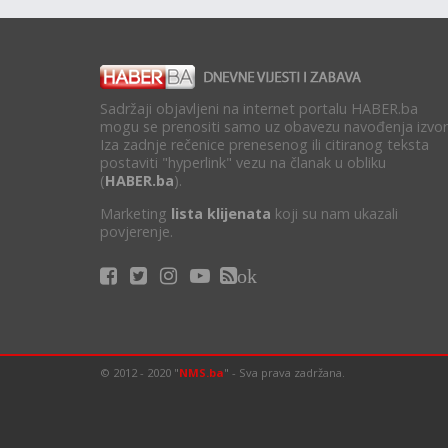
Sadržaji objavljeni na internet portalu HABER.ba
mogu se prenositi samo uz obavezu navođenja izvor
Iza zadnje rečenice prenesenog ili citiranog teksta
postaviti "hyperlink" vezu na članak u obliku
(
HABER.ba
).
Marketing
lista klijenata
koji su nam ukazali
povjerenje.
ok
© 2012 - 2020 "
NMS.ba
" - Sva prava zadržana.