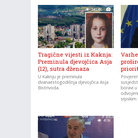
245.4K
Tragične vijesti iz Kaknja:
Varhel
Preminula djevojčica Asja
prošir
(12), sutra dženaza
priori
U Kaknju je preminula
Povjeren
dvanaestogodišnja djevojčica Asja
susjedst
Bistrivoda.
boravi u 
odvojen
srpskim 
41.1K