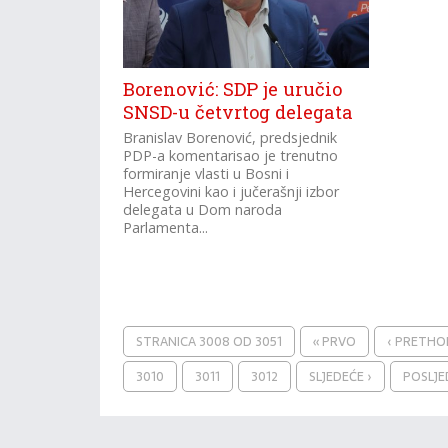
Borenović: SDP je uručio
SNSD-u četvrtog delegata
Branislav Borenović, predsjednik
PDP-a komentarisao je trenutno
formiranje vlasti u Bosni i
Hercegovini kao i jučerašnji izbor
delegata u Dom naroda
Parlamenta...
STRANICA 3008 OD 3051
« PRVO
‹ PRETH
3010
3011
3012
SLJEDEĆE ›
POSLJE