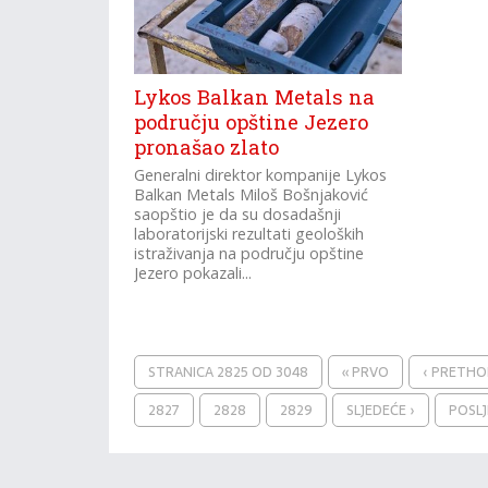
Lykos Balkan Metals na
području opštine Jezero
pronašao zlato
Generalni direktor kompanije Lykos
Balkan Metals Miloš Bošnjaković
saopštio je da su dosadašnji
laboratorijski rezultati geoloških
istraživanja na području opštine
Jezero pokazali...
STRANICA 2825 OD 3048
« PRVO
‹ PRETH
2827
2828
2829
SLJEDEĆE ›
POSLJ