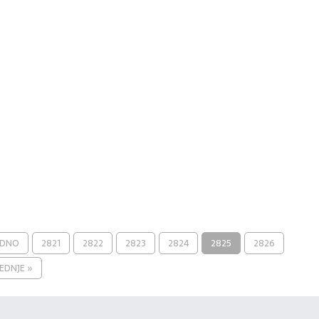
ODNO
2821
2822
2823
2824
2825
2826
EDNJE »