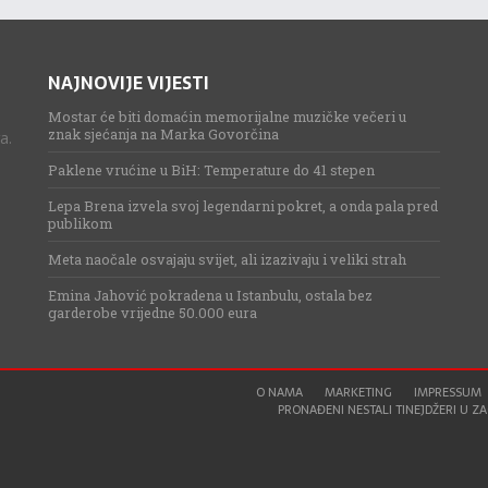
NAJNOVIJE VIJESTI
Mostar će biti domaćin memorijalne muzičke večeri u
znak sjećanja na Marka Govorčina
a.
Paklene vrućine u BiH: Temperature do 41 stepen
Lepa Brena izvela svoj legendarni pokret, a onda pala pred
publikom
Meta naočale osvajaju svijet, ali izazivaju i veliki strah
Emina Jahović pokradena u Istanbulu, ostala bez
garderobe vrijedne 50.000 eura
O NAMA
MARKETING
IMPRESSUM
PRONAĐENI NESTALI TINEJDŽERI U ZAG