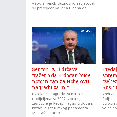
visoki američki dužnosnici savjetovali
su predsjednika Joea Bidena da...
45.5K
Sentop: Iz 11 država
Preds
traženo da Erdogan bude
sprem
nominiran za Nobelovu
“želje
nagradu za mir
Rusiju
Ukoliko će nagrada za mir biti
Andrzej 
dodijeljena za 2022. godinu,
Poljska u
zaslužuje je Recep Tayyip Erdogan,
Evropi i
kazao je šef turskog parlamenta
vojne s
Mustafa Sentop...