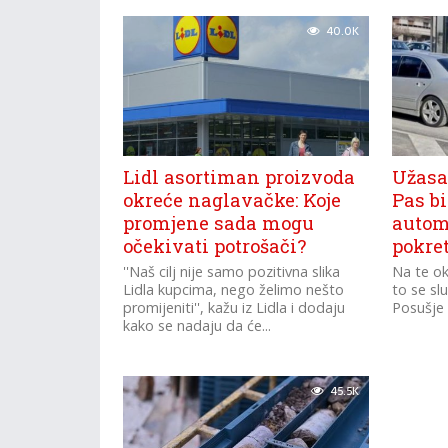
40.0K
Lidl asortiman proizvoda
Užasan
okreće naglavačke: Koje
Pas b
promjene sada mogu
automo
očekivati potrošači?
pokre
''Naš cilj nije samo pozitivna slika
Na te ok
Lidla kupcima, nego želimo nešto
to se sl
promijeniti'', kažu iz Lidla i dodaju
Posušje
kako se nadaju da će...
45.5K