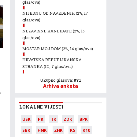
glas/ova)
NIJEDNU OD NAVEDENIH
(2%, 17
glas/ova)
NEZAVISNE KANDIDATE
(2%, 15
glas/ova)
MOSTAR MOJ DOM
(2%, 14 glas/ova)
HRVATSKA REPUBLIKANSKA
STRANKA
(1%, 7 glas/ova)
Ukupno glasova:
871
Arhiva anketa
a
LOKALNE VIJESTI
USK
PK
TK
ZDK
BPK
SBK
HNK
ZHK
KS
K10