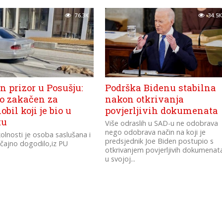
76.3K
34.5K
 prizor u Posušju:
Podrška Bidenu stabilna
io zakačen za
nakon otkrivanja
bil koji je bio u
povjerljivih dokumenata
tu
Više odraslih u SAD-u ne odobrava
nego odobrava način na koji je
olnosti je osoba saslušana i
predsjednik Joe Biden postupio s
učajno dogodilo,iz PU
otkrivanjem povjerljivih dokumenat
u svojoj...