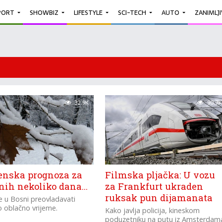
PORT
SHOWBIZ
LIFESTYLE
SCI-TECH
AUTO
ZANIMLJ
32.9K
90.7K
nska prognoza za
Filmska pljačka: U vozu
nih nekoliko dana…
za Frankfurt ukraden
ruksak pun dijamanata
 u Bosni preovladavati
 oblačno vrijeme.
Kako javlja policija, kineskom
poduzetniku na putu iz Amsterdam