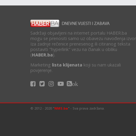
Sadržaji objavljeni na internet portalu HABER.ba
mogu se prenositi samo uz obavezu navođenja izvor
Iza zadnje rečenice prenesenog ili citiranog teksta
postaviti "hyperlink" vezu na članak u obliku
(
HABER.ba
).
Marketing
lista klijenata
koji su nam ukazali
povjerenje.
ok
© 2012 - 2020 "
NMS.ba
" - Sva prava zadržana.