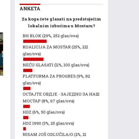
ANKETA
Za koga ćete glasati na predstojećim
lokalnim izborima u Mostaru?
BH BLOK
(29%, 252 glas/ova)
KOALICIJA ZA MOSTAR
(25%, 221
glas/ova)
NEĆU GLASATI
(11%, 100 glas/ova)
PLATFORMA ZA PROGRES
(9%, 82
glas/ova)
ОСТАЈТЕ ОВДЈЕ - ЗАЈЕДНО ЗА НАШ
МОСТАР
(8%, 67 glas/ova)
HDZ
(6%, 50 glas/ova)
HDZ 1990
(3%, 25 glas/ova)
NISAM JOŠ ODLUČILA/O
(2%, 21