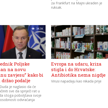
za Frankfurt na Majni ukraden je
ruksak.
34.3K
45.5K
jednik Poljske
Evropa na udaru, kriza
an na novu
stigla i do Hrvatske:
znu zavjesu” kako bi
Antibiotika nema nigdje
 držao podalje
Virusi napadaju kao nikada prije
Duda je naglasio da će
činiti sve da spriječi rat u
 da stoga poboljšava svoje
posobnosti odvraćanja