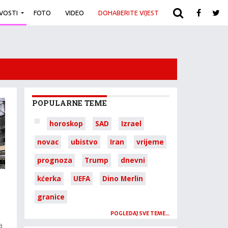
IVOSTI
FOTO
VIDEO
DOHABERITE VIJEST
ARHIVA
POPULARNE TEME
horoskop
SAD
Izrael
novac
ubistvo
Iran
vrijeme
prognoza
Trump
dnevni
kćerka
UEFA
Dino Merlin
granice
POGLEDAJ SVE TEME…
a