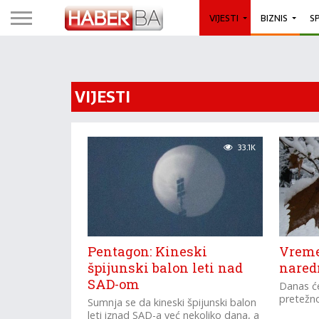
VIJESTI
BIZNIS
S
VIJESTI
33.1K
Pentagon: Kineski
Vreme
špijunski balon leti nad
nared
SAD-om
Danas će
pretežno
Sumnja se da kineski špijunski balon
leti iznad SAD-a već nekoliko dana, a