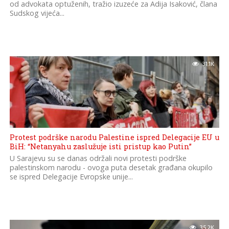
od advokata optuženih, tražio izuzeće za Adija Isaković, člana
Sudskog vijeća...
31.1K
Protest podrške narodu Palestine ispred Delegacije EU u
BiH: “Netanyahu zaslužuje isti pristup kao Putin”
U Sarajevu su se danas održali novi protesti podrške
palestinskom narodu - ovoga puta desetak građana okupilo
se ispred Delegacije Evropske unije...
35.2K