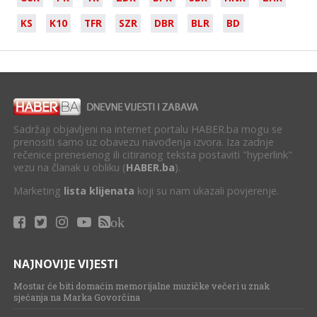
KS
K10
TFR
SZR
DBR
BLR
BD
Sadržaji objavljeni na internet portalu HABER.ba mogu se
prenositi samo uz obavezu navođenja izvora. Iza zadnje
rečenice prenesenog ili citiranog teksta postaviti "hyperlink"
vezu na članak u obliku (
HABER.ba
).
Marketing
lista klijenata
koji su nam ukazali povjerenje.
ok
NAJNOVIJE VIJESTI
Mostar će biti domaćin memorijalne muzičke večeri u znak
sjećanja na Marka Govorčina