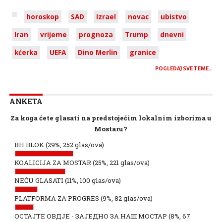
horoskop
SAD
Izrael
novac
ubistvo
Iran
vrijeme
prognoza
Trump
dnevni
kćerka
UEFA
Dino Merlin
granice
POGLEDAJ SVE TEME…
ANKETA
Za koga ćete glasati na predstojećim lokalnim izborima u
Mostaru?
BH BLOK
(29%, 252 glas/ova)
KOALICIJA ZA MOSTAR
(25%, 221 glas/ova)
NEĆU GLASATI
(11%, 100 glas/ova)
PLATFORMA ZA PROGRES
(9%, 82 glas/ova)
ОСТАЈТЕ ОВДЈЕ - ЗАЈЕДНО ЗА НАШ МОСТАР
(8%, 67