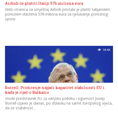
Airbnb će platiti Italiji 576 miliona eura
Web-stranica za smještaj Airbnb pristala je platiti talijanskim
poreznim vlastima 576 miliona eura za rješavanje poreznog
spora.
34.6K
Borrell: Proširenje najjači kapacitet stabilnosti EU i
kada je riječ o Balkanu
Visoki predstavnik EU za vanjsku politiku i sigurnost Josep
Borrell izjavio je danas, po dolasku na samit Evropskog vijeća,
da se stabilnost...