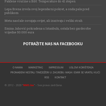
Paklene vrućine u BiH: Temperature do 41 stepen
Lepa Brena izvela svoj legendarni pokret, a onda pala pred
publikom
Meta naočale osvajaju svijet, ali izazivaju i veliki strah
Emina Jahović pokradena u Istanbulu, ostala bez garderobe
vrijedne 50.000 eura
POTRAŽITE NAS NA FACEBOOKU
O NAMA
MARKETING
IMPRESSUM
USLOVI KORIŠTENJA
PRONAĐENI NESTALI TINEJDŽERI U ZAGREBU: MAJA I EMIR SE VRATILI KUĆI
RSS
KONTAKT
© 2012 - 2020 "
NMS.ba
" - Sva prava zadržana.