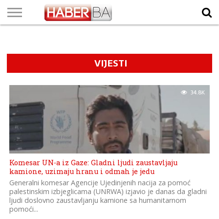
VIJESTI
BIZNIS
SPORT
SHOWBIZ
LIFESTYLE
SCI-
AUTO
ZANIMLJIVOSTI
FOTO
VIDEO
TV
VREMENSKA
STANJE NA
KURSNA
O
MARKETING
IMPRESSUM
KONTAKT
TECH
PROGRAM
PROGNOZA
PUTEVIMA
LISTA
NAMA
VIJESTI
34.8K
Komesar UN-a iz Gaze: Gladni ljudi zaustavljaju
kamione, uzimaju hranu i odmah je jedu
Generalni komesar Agencije Ujedinjenih nacija za pomoć
palestinskim izbjeglicama (UNRWA) izjavio je danas da gladni
ljudi doslovno zaustavljanju kamione sa humanitarnom
pomoći...