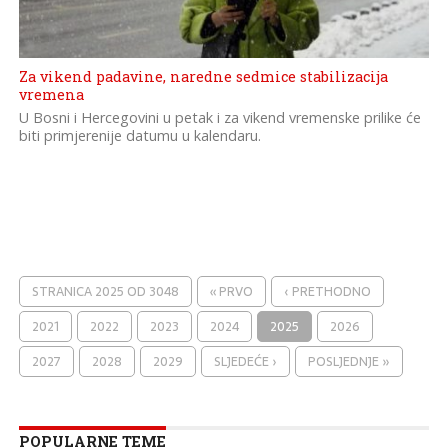
Za vikend padavine, naredne sedmice stabilizacija
vremena
U Bosni i Hercegovini u petak i za vikend vremenske prilike će
biti primjerenije datumu u kalendaru.
STRANICA 2025 OD 3048
« PRVO
‹ PRETHODNO
2021
2022
2023
2024
2025
2026
2027
2028
2029
SLJEDEĆE ›
POSLJEDNJE »
POPULARNE TEME