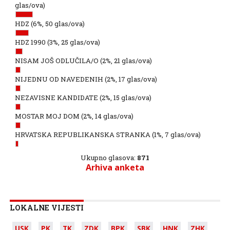
glas/ova)
HDZ
(6%, 50 glas/ova)
HDZ 1990
(3%, 25 glas/ova)
NISAM JOŠ ODLUČILA/O
(2%, 21 glas/ova)
NIJEDNU OD NAVEDENIH
(2%, 17 glas/ova)
NEZAVISNE KANDIDATE
(2%, 15 glas/ova)
MOSTAR MOJ DOM
(2%, 14 glas/ova)
HRVATSKA REPUBLIKANSKA STRANKA
(1%, 7 glas/ova)
Ukupno glasova:
871
Arhiva anketa
LOKALNE VIJESTI
USK
PK
TK
ZDK
BPK
SBK
HNK
ZHK