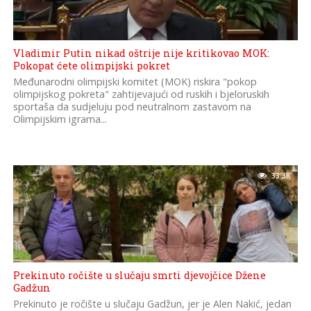
Vladimir Putin nikad oštrije nije kritikovao MOK:
Pokopat ćete olimpijski pokret
Međunarodni olimpijski komitet (MOK) riskira "pokop
olimpijskog pokreta" zahtijevajući od ruskih i bjeloruskih
sportaša da sudjeluju pod neutralnom zastavom na
Olimpijskim igrama...
33.3K
Prekinuto ročište u slučaju smrti djevojčice Džene
Gadžun
Prekinuto je ročište u slučaju Gadžun, jer je Alen Nakić, jedan