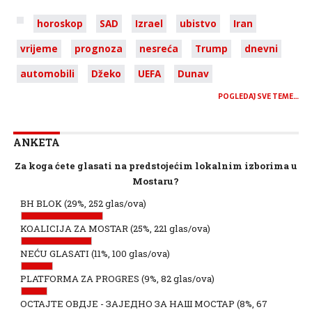
horoskop
SAD
Izrael
ubistvo
Iran
vrijeme
prognoza
nesreća
Trump
dnevni
automobili
Džeko
UEFA
Dunav
POGLEDAJ SVE TEME…
ANKETA
Za koga ćete glasati na predstojećim lokalnim izborima u
Mostaru?
BH BLOK
(29%, 252 glas/ova)
KOALICIJA ZA MOSTAR
(25%, 221 glas/ova)
NEĆU GLASATI
(11%, 100 glas/ova)
PLATFORMA ZA PROGRES
(9%, 82 glas/ova)
ОСТАЈТЕ ОВДЈЕ - ЗАЈЕДНО ЗА НАШ МОСТАР
(8%, 67