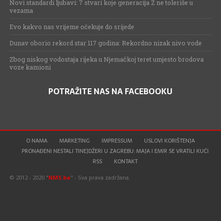
Novi standardi ljubavi: 7 stvari koje generacija Z ne toleriše u
vezama
Evo kakvo nas vrijeme očekuje do srijede
Dunav oborio rekord star 117 godina: Rekordno nizak nivo vode
Zbog niskog vodostaja rijeka u Njemačkoj teret umjesto brodova
voze kamioni
POTRAŽITE NAS NA FACEBOOKU
O NAMA
MARKETING
IMPRESSUM
USLOVI KORIŠTENJA
PRONAĐENI NESTALI TINEJDŽERI U ZAGREBU: MAJA I EMIR SE VRATILI KUĆI
RSS
KONTAKT
© 2012 - 2020 "
NMS.ba
" - Sva prava zadržana.