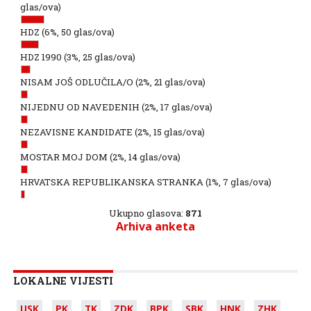
glas/ova)
HDZ
(6%, 50 glas/ova)
HDZ 1990
(3%, 25 glas/ova)
NISAM JOŠ ODLUČILA/O
(2%, 21 glas/ova)
NIJEDNU OD NAVEDENIH
(2%, 17 glas/ova)
NEZAVISNE KANDIDATE
(2%, 15 glas/ova)
MOSTAR MOJ DOM
(2%, 14 glas/ova)
HRVATSKA REPUBLIKANSKA STRANKA
(1%, 7 glas/ova)
Ukupno glasova:
871
Arhiva anketa
LOKALNE VIJESTI
USK
PK
TK
ZDK
BPK
SBK
HNK
ZHK