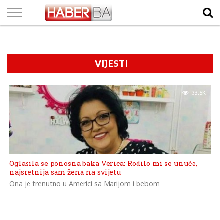
VIJESTI
BIZNIS
SPORT
SHOWBIZ
LIFESTYLE
SCI-
AUTO
ZANIMLJIVOSTI
FOTO
VIDEO
TV
VREMENSKA
STANJE NA
KURSNA
O
MARKETING
IMPRESSUM
KONTAKT
TECH
PROGRAM
PROGNOZA
PUTEVIMA
LISTA
NAMA
VIJESTI
33.5K
Oglasila se ponosna baka Verica: Rodilo mi se unuče,
najsretnija sam žena na svijetu
Ona je trenutno u Americi sa Marijom i bebom