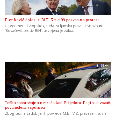
Plenković dolazi u BiH: Krug 99 pozvao na protest
U predmetu Еvropskog suda za ljudska prava u Strazburu
'Kovačević protiv BiH', usvojena je žalba.
38.6K
Teška saobraćajna nesreća kod Prijedora: Poginuo vozač,
povrijeđeni saputnici
Zbog težine zadobijenih povreda M.E. i V.Đ. prevezeni su na