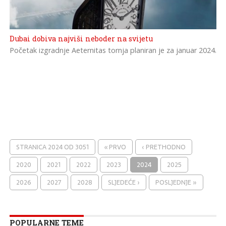
Dubai dobiva najviši neboder na svijetu
Početak izgradnje Aeternitas tornja planiran je za januar 2024.
STRANICA 2024 OD 3051
« PRVO
‹ PRETHODNO
2020
2021
2022
2023
2024
2025
2026
2027
2028
SLJEDEĆE ›
POSLJEDNJE »
POPULARNE TEME