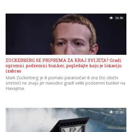
36.9K
ZUCKERBERG SE PRIPREMA ZA KRAJ SVIJETA? Gradi
ogromni podzemni bunker, pogledajte koju je lokaciju
izabrao
Mark Zuckerberg je ili pomalo paranoičan ili zna što obični
smrtnici ne znaju jer navodno gradi veliki podzemni bunker na
Havajima.
33.2K