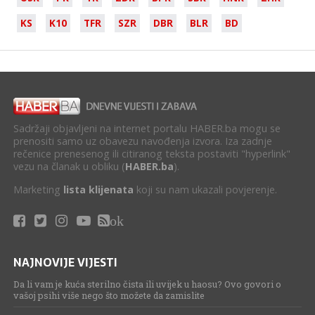
KS
K10
TFR
SZR
DBR
BLR
BD
Sadržaji objavljeni na internet portalu HABER.ba mogu se
prenositi samo uz obavezu navođenja izvora. Iza zadnje
rečenice prenesenog ili citiranog teksta postaviti "hyperlink"
vezu na članak u obliku (
HABER.ba
).
Marketing
lista klijenata
koji su nam ukazali povjerenje.
ok
NAJNOVIJE VIJESTI
Da li vam je kuća sterilno čista ili uvijek u haosu? Ovo govori o
vašoj psihi više nego što možete da zamislite