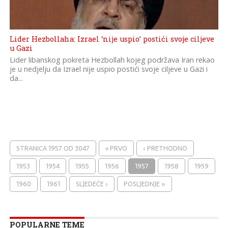
Lider Hezbollaha: Izrael ‘nije uspio’ postići svoje ciljeve
u Gazi
Lider libanskog pokreta Hezbollah kojeg podržava Iran rekao
je u nedjelju da Izrael nije uspio postići svoje ciljeve u Gazi i
da...
STRANICA 1957 OD 3047
« PRVO
‹ PRETHODNO
1953
1954
1955
1956
1957
1958
1959
1960
1961
SLJEDEĆE ›
POSLJEDNJE »
POPULARNE TEME