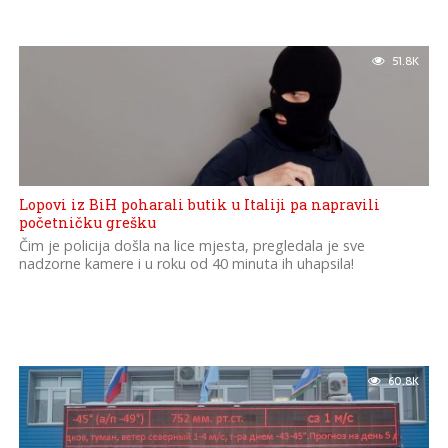
51.8K
Lopovi iz BiH poharali butik u Italiji pa napravili
početničku grešku
Čim je policija došla na lice mjesta, pregledala je sve
nadzorne kamere i u roku od 40 minuta ih uhapsila!
60.8K