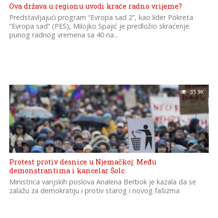
Ova država u regionu uvodi kraće radno vrijeme?
Predstavljajući program “Evropa sad 2”, kao lider Pokreta
“Evropa sad” (PES), Milojko Spajić je predložio skraćenje
punog radnog vremena sa 40 na...
33.9K
Protest protiv desnice u Njemačkoj: Među
demonstrantima i kancelar Šolc
Ministrica vanjskih poslova Analena Berbok je kazala da se
zalažu za demokratiju i protiv starog i novog fašizma