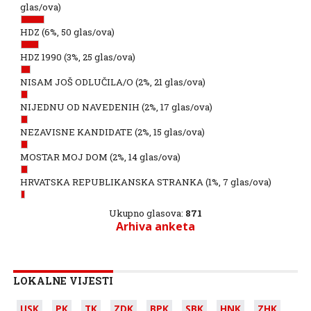
glas/ova)
HDZ
(6%, 50 glas/ova)
HDZ 1990
(3%, 25 glas/ova)
NISAM JOŠ ODLUČILA/O
(2%, 21 glas/ova)
NIJEDNU OD NAVEDENIH
(2%, 17 glas/ova)
NEZAVISNE KANDIDATE
(2%, 15 glas/ova)
MOSTAR MOJ DOM
(2%, 14 glas/ova)
HRVATSKA REPUBLIKANSKA STRANKA
(1%, 7 glas/ova)
Ukupno glasova:
871
Arhiva anketa
LOKALNE VIJESTI
USK
PK
TK
ZDK
BPK
SBK
HNK
ZHK