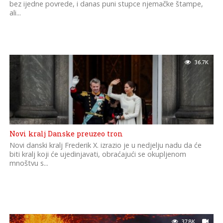
bez ijedne povrede, i danas puni stupce njemačke štampe,
ali...
36.7K
Novi kralj Danske preuzeo tron
Novi danski kralj Frederik X. izrazio je u nedjelju nadu da će
biti kralj koji će ujedinjavati, obraćajući se okupljenom
mnoštvu s...
37.8K