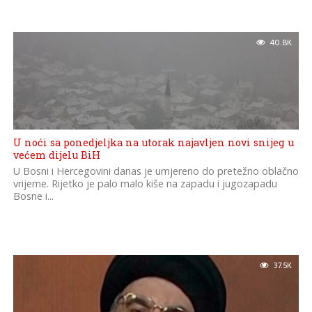
40.8K
U noći sa ponedjeljka na utorak najavljen novi snijeg u
većem dijelu BiH
U Bosni i Hercegovini danas je umjereno do pretežno oblačno
vrijeme. Rijetko je palo malo kiše na zapadu i jugozapadu
Bosne i...
37.5K