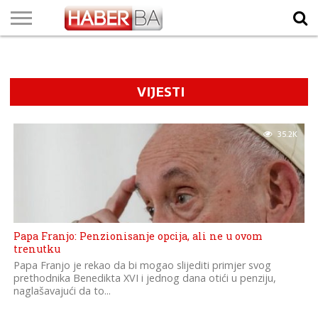
VIJESTI
BIZNIS
SPORT
SHOWBIZ
LIFESTYLE
SCI-
AUTO
ZANIMLJIVOSTI
FOTO
VIDEO
TV
VREMENSKA
STANJE NA
KURSNA
O
MARKETING
IMPRESSUM
KONTAKT
TECH
PROGRAM
PROGNOZA
PUTEVIMA
LISTA
NAMA
VIJESTI
35.2K
Papa Franjo: Penzionisanje opcija, ali ne u ovom
trenutku
Papa Franjo je rekao da bi mogao slijediti primjer svog
prethodnika Benedikta XVI i jednog dana otići u penziju,
naglašavajući da to...