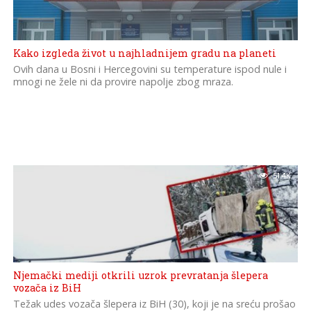
Kako izgleda život u najhladnijem gradu na planeti
Ovih dana u Bosni i Hercegovini su temperature ispod nule i
mnogi ne žele ni da provire napolje zbog mraza.
51.4K
Njemački mediji otkrili uzrok prevratanja šlepera
vozača iz BiH
Težak udes vozača šlepera iz BiH (30), koji je na sreću prošao