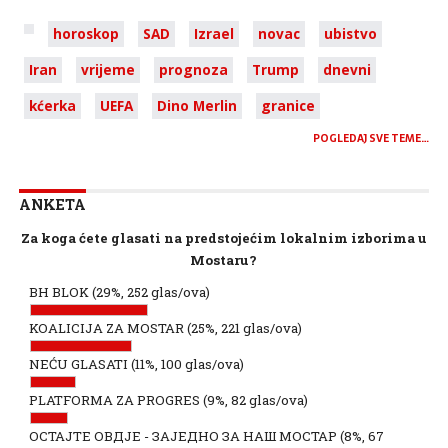
horoskop
SAD
Izrael
novac
ubistvo
Iran
vrijeme
prognoza
Trump
dnevni
kćerka
UEFA
Dino Merlin
granice
POGLEDAJ SVE TEME…
ANKETA
Za koga ćete glasati na predstojećim lokalnim izborima u
Mostaru?
BH BLOK
(29%, 252 glas/ova)
KOALICIJA ZA MOSTAR
(25%, 221 glas/ova)
NEĆU GLASATI
(11%, 100 glas/ova)
PLATFORMA ZA PROGRES
(9%, 82 glas/ova)
ОСТАЈТЕ ОВДЈЕ - ЗАЈЕДНО ЗА НАШ МОСТАР
(8%, 67