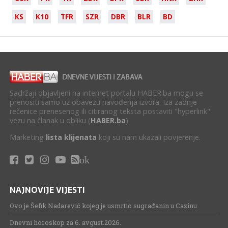
KS
K10
TFR
SZR
DBR
BLR
BD
Sadržaji objavljeni na internet portalu HABER.ba mogu se
prenositi samo uz obavezu navođenja izvora. Iza zadnje
rečenice prenesenog ili citiranog teksta postaviti "hyperlink"
vezu na članak u obliku (
HABER.ba
).
Marketing
lista klijenata
koji su nam ukazali povjerenje.
ok
NAJNOVIJE VIJESTI
Ovo je Šefik Nadarević kojeg je usmrtio sugrađanin u Cazinu
Dnevni horoskop za 6. avgust.2026.