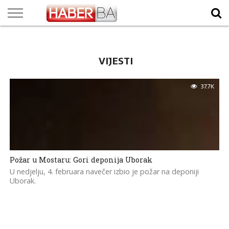
VIJESTI
BIZNIS
SPORT
SHOWBIZ
LIFESTYLE
SCI-
AUTO
ZANIMLJIVOSTI
FOTO
VIDEO
TV
VREMENSKA
STANJE NA
KURSNA
O
MARKETING
IMPRESSUM
KONTAKT
TECH
PROGRAM
PROGNOZA
PUTEVIMA
LISTA
NAMA
VIJESTI
37.7K
Požar u Mostaru: Gori deponija Uborak
U nedjelju, 4. februara navečer izbio je požar na deponiji
Uborak.