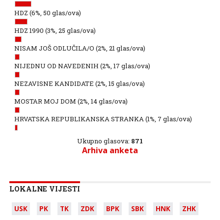
HDZ
(6%, 50 glas/ova)
HDZ 1990
(3%, 25 glas/ova)
NISAM JOŠ ODLUČILA/O
(2%, 21 glas/ova)
NIJEDNU OD NAVEDENIH
(2%, 17 glas/ova)
NEZAVISNE KANDIDATE
(2%, 15 glas/ova)
MOSTAR MOJ DOM
(2%, 14 glas/ova)
HRVATSKA REPUBLIKANSKA STRANKA
(1%, 7 glas/ova)
Ukupno glasova:
871
Arhiva anketa
LOKALNE VIJESTI
USK
PK
TK
ZDK
BPK
SBK
HNK
ZHK