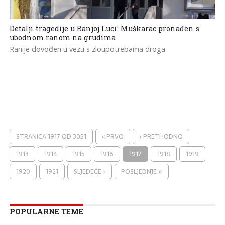
Detalji tragedije u Banjoj Luci: Muškarac pronađen s
ubodnom ranom na grudima
Ranije dovođen u vezu s zloupotrebama droga
STRANICA 1917 OD 3051
« PRVO
‹ PRETHODNO
1913
1914
1915
1916
1917
1918
1919
1920
1921
SLJEDEĆE ›
POSLJEDNJE »
POPULARNE TEME