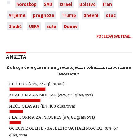
horoskop
SAD
Izrael
ubistvo
Iran
vrijeme
prognoza
Trump
dnevni
otac
Sladić
UEFA
suša
Dunav
POGLEDAJ SVE TEME…
ANKETA
Za koga ćete glasati na predstojećim lokalnim izborima u
Mostaru?
BH BLOK
(29%, 252 glas/ova)
KOALICIJA ZA MOSTAR
(25%, 221 glas/ova)
NEĆU GLASATI
(11%, 100 glas/ova)
PLATFORMA ZA PROGRES
(9%, 82 glas/ova)
ОСТАЈТЕ ОВДЈЕ - ЗАЈЕДНО ЗА НАШ МОСТАР
(8%, 67
glas/ova)