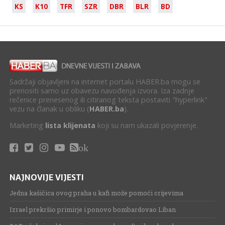
KS
K10
TFR
SZR
DBR
BLR
BD
Sadržaji objavljeni na internet portalu HABER.ba mogu se
prenositi samo uz obavezu navođenja izvora. Iza zadnje
rečenice prenesenog ili citiranog teksta postaviti "hyperlink"
vezu na članak u obliku (
HABER.ba
).
Marketing
lista klijenata
koji su nam ukazali povjerenje.
ok
NAJNOVIJE VIJESTI
Jedna kašičica ovog praha u kafi može pomoći crijevima
Izrael prekršio primirje i ponovo bombardovao Liban