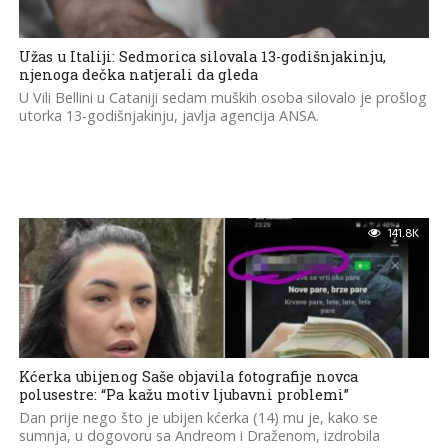
Užas u Italiji: Sedmorica silovala 13-godišnjakinju,
njenoga dečka natjerali da gleda
U Vili Bellini u Cataniji sedam muških osoba silovalo je prošlog
utorka 13-godišnjakinju, javlja agencija ANSA.
141.8K
Kćerka ubijenog Saše objavila fotografije novca
polusestre: “Pa kažu motiv ljubavni problemi”
Dan prije nego što je ubijen kćerka (14) mu je, kako se
sumnja, u dogovoru sa Andreom i Draženom, izdrobila