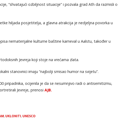
acije, “shvatajući ozbiljnost situacije” i pozvala grad Ath da razmisli o
tke hiljada posjetitelja, a glavna atrakcija je nedjeljna povorka u
sa nematerijalne kulturne baštine karneval u Aalstu, također u
rtodoksnih Jevreja koji stoje na vrećama zlata.
 lokalni stanovnici imaju “najbolji smisao humor na svijetu”.
00 pripadnika, ocijenila je da se nesumnjivo radi o antisemitizmu,
rtretirali Jevreje, prenosi
AJB.
AM
,
UKLONITI
,
UNESCO