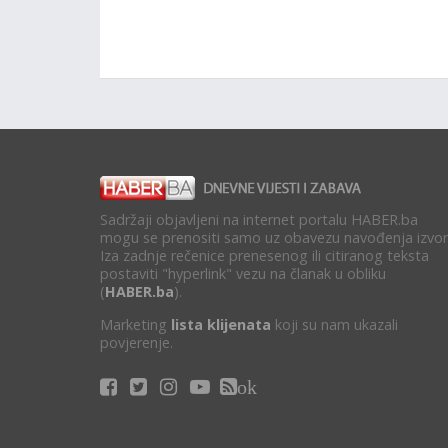
Sadržaji objavljeni na internet portalu HABER.ba
mogu se prenositi samo uz obavezu navođenja izvor
Iza zadnje rečenice prenesenog ili citiranog teksta
postaviti "hyperlink" vezu na članak u obliku
(
HABER.ba
).
Marketing
lista klijenata
koji su nam ukazali
povjerenje.
ok