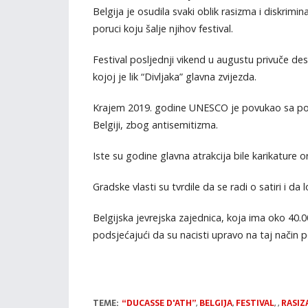
Belgija je osudila svaki oblik rasizma i diskrimin
poruci koju šalje njihov festival.
Festival posljednji vikend u augustu privuče dese
kojoj je lik “Divljaka” glavna zvijezda.
Krajem 2019. godine UNESCO je povukao sa popi
Belgiji, zbog antisemitizma.
Iste su godine glavna atrakcija bile karikature o
Gradske vlasti su tvrdile da se radi o satiri i da
Belgijska jevrejska zajednica, koja ima oko 40.0
podsjećajući da su nacisti upravo na taj način po
TEME:
“DUCASSE D'ATH”
,
BELGIJA
,
FESTIVAL
,
,
RASIZ