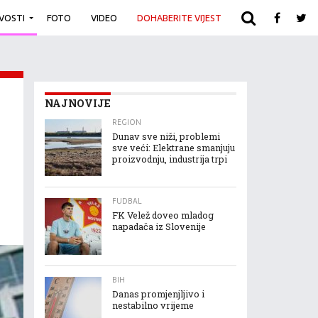
IVOSTI
FOTO
VIDEO
DOHABERITE VIJEST
ARHIVA
NAJNOVIJE
REGION
Dunav sve niži, problemi
sve veći: Elektrane smanjuju
proizvodnju, industrija trpi
FUDBAL
FK Velež doveo mladog
napadača iz Slovenije
BIH
Danas promjenjljivo i
nestabilno vrijeme