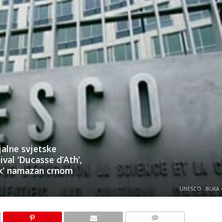
jalne svjetske
ival ‘Ducasse d’Ath’,
jak’ namazan crnom
UNESCO - BUKA