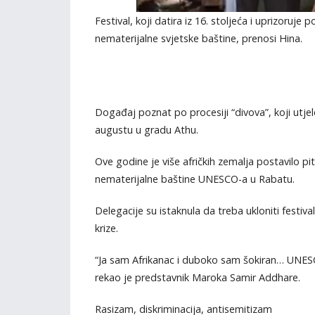
Festival, koji datira iz 16. stoljeća i uprizoruj
nematerijalne svjetske baštine, prenosi Hina.
Događaj poznat po procesiji “divova”, koji utjelo
augustu u gradu Athu.
Ove godine je više afričkih zemalja postavilo p
nematerijalne baštine UNESCO-a u Rabatu.
Delegacije su istaknula da treba ukloniti festiv
krize.
“Ja sam Afrikanac i duboko sam šokiran… UNESCO 
rekao je predstavnik Maroka Samir Addhare.
Rasizam, diskriminacija, antisemitizam