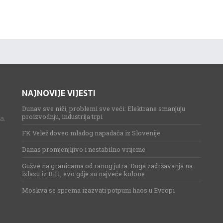
NAJNOVIJE VIJESTI
Dunav sve niži, problemi sve veći: Elektrane smanjuju
proizvodnju, industrija trpi
a.
FK Velež doveo mladog napadača iz Slovenije
Danas promjenjljivo i nestabilno vrijeme
Gužve na granicama od ranog jutra: Duga zadržavanja na
izlazu iz BiH, evo gdje su najveće kolone
Moskva se sprema izazvati potpuni haos u Evropi