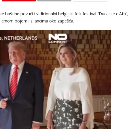
KOMENTARI
 baštine povući tradicionalni belgijski folk festival “Ducasse d’Ath”,
an crnom bojom i s lancima oko zapešća.