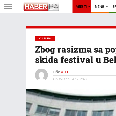
VIJESTI
BIZNIS
S
KULTURA
Zbog rasizma sa po
skida festival u Bel
Piše
A. H.
Objavljeno
04.12. 2022.