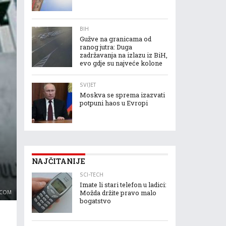
BIH
Gužve na granicama od
ranog jutra: Duga
zadržavanja na izlazu iz BiH,
evo gdje su najveće kolone
SVIJET
Moskva se sprema izazvati
potpuni haos u Evropi
NAJČITANIJE
SCI-TECH
Imate li stari telefon u ladici:
.COM
Možda držite pravo malo
bogatstvo