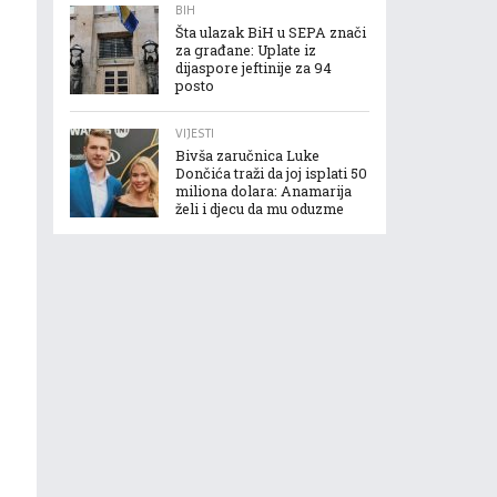
BIH
Šta ulazak BiH u SEPA znači
za građane: Uplate iz
dijaspore jeftinije za 94
posto
VIJESTI
Bivša zaručnica Luke
Dončića traži da joj isplati 50
miliona dolara: Anamarija
želi i djecu da mu oduzme