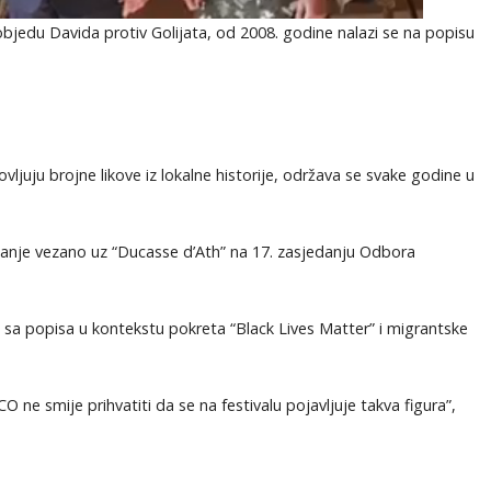
e pobjedu Davida protiv Golijata, od 2008. godine nalazi se na popisu
vljuju brojne likove iz lokalne historije, održava se svake godine u
itanje vezano uz “Ducasse d’Ath” na 17. zasjedanju Odbora
al sa popisa u kontekstu pokreta “Black Lives Matter” i migrantske
ne smije prihvatiti da se na festivalu pojavljuje takva figura”,