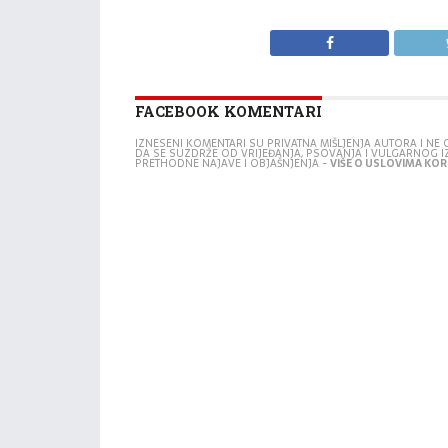
FACEBOOK KOMENTARI
IZNESENI KOMENTARI SU PRIVATNA MIŠLJENJA AUTORA I N
DA SE SUZDRŽE OD VRIJEĐANJA, PSOVANJA I VULGARNOG 
PRETHODNE NAJAVE I OBJAŠNJENJA -
VIŠE O USLOVIMA KORI