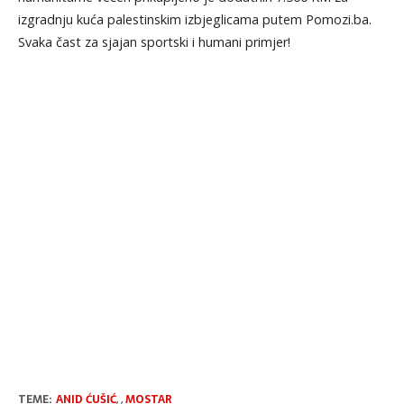
izgradnju kuća palestinskim izbjeglicama putem Pomozi.ba.
Svaka čast za sjajan sportski i humani primjer!
TEME:
ANID ĆUŠIĆ
,
,
MOSTAR