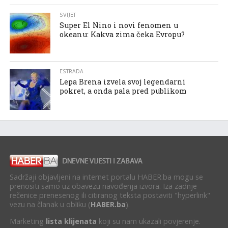
SVIJET
Super El Nino i novi fenomen u
okeanu: Kakva zima čeka Evropu?
ESTRADA
Lepa Brena izvela svoj legendarni
pokret, a onda pala pred publikom
Sadržaji objavljeni na internet portalu HABER.ba mogu se
prenositi samo uz obavezu navođenja izvora. Iza zadnje
rečenice prenesenog ili citiranog teksta postaviti "hyperlink"
vezu na članak u obliku (
HABER.ba
).
Marketing
lista klijenata
koji su nam ukazali povjerenje.