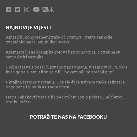
ok
NAJNOVIJE VIJESTI
Američki kongresmeni traže od Trampa: Vratite sankcije
zvaničnicima iz Republike Srpske
Kremasta lijena krempita gotova bez puno truda: Potrebna su
samo četiri sastojka
Gošća izazvala požar luksuznog apartmana, vlasnik tvrdi: “Dok je
kuća gorjela, smijali su se, pili i pokazivali mi srednji prst”
Ukrajina žestoko uzvratila: Gorjele dvije najveće ruske rafinerije,
pogođena i plovila u Crnom moru
Haris Tabaković ušao s klupe i golom donio pobjedu Salcburgu
protiv Pafosa
POTRAŽITE NAS NA FACEBOOKU