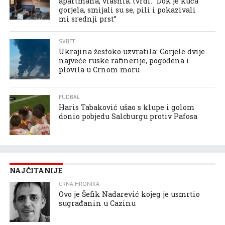
apartmana, vlasnik tvrdi: “Dok je kuća
gorjela, smijali su se, pili i pokazivali
mi srednji prst”
SVIJET
Ukrajina žestoko uzvratila: Gorjele dvije
najveće ruske rafinerije, pogođena i
plovila u Crnom moru
FUDBAL
Haris Tabaković ušao s klupe i golom
donio pobjedu Salcburgu protiv Pafosa
NAJČITANIJE
CRNA HRONIKA
Ovo je Šefik Nadarević kojeg je usmrtio
sugrađanin u Cazinu