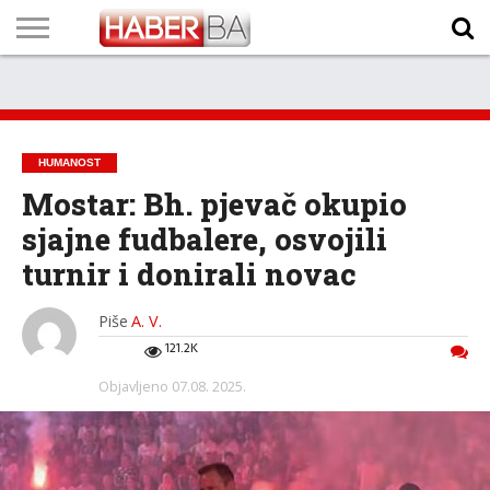
VIJESTI
BIZNIS
SPORT
SHOWBIZ
LIFESTYLE
SCI-
AUTO
ZANIMLJIVOSTI
FOTO
VIDEO
TV
VREMENSKA
STANJE NA
KURSNA
O
MARKETING
IMPRESSUM
KONTAKT
TECH
PROGRAM
PROGNOZA
PUTEVIMA
LISTA
NAMA
HUMANOST
Mostar: Bh. pjevač okupio
sjajne fudbalere, osvojili
turnir i donirali novac
Piše
A. V.
121.2K
Objavljeno
07.08. 2025.