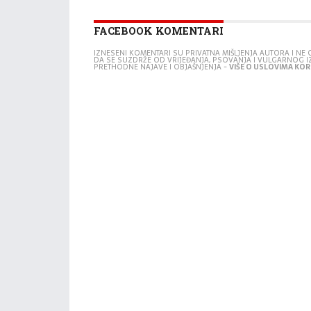
FACEBOOK KOMENTARI
IZNESENI KOMENTARI SU PRIVATNA MIŠLJENJA AUTORA I N
DA SE SUZDRŽE OD VRIJEĐANJA, PSOVANJA I VULGARNOG 
PRETHODNE NAJAVE I OBJAŠNJENJA -
VIŠE O USLOVIMA KORI