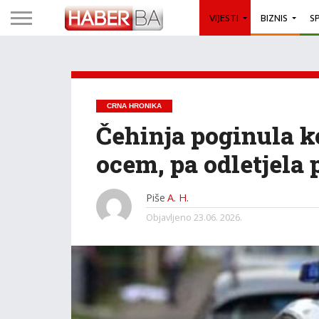
VIJESTI
BIZNIS
S
CRNA HRONIKA
Čehinja poginula k
ocem, pa odletjela
Piše
A. H.
Objavljeno
23.06. 2026.