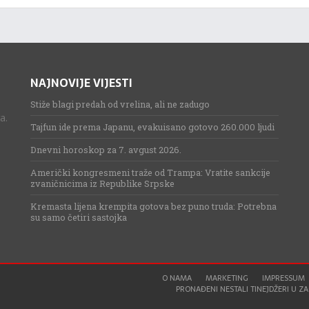
NAJNOVIJE VIJESTI
Stiže blagi predah od vrelina, ali ne zadugo
a.
Tajfun ide prema Japanu, evakuisano gotovo 260.000 ljudi
Dnevni horoskop za 7. avgust 2026.
Američki kongresmeni traže od Trampa: Vratite sankcije
zvaničnicima iz Republike Srpske
Kremasta lijena krempita gotova bez puno truda: Potrebna
su samo četiri sastojka
O NAMA
MARKETING
IMPRESSUM
PRONAĐENI NESTALI TINEJDŽERI U ZAG