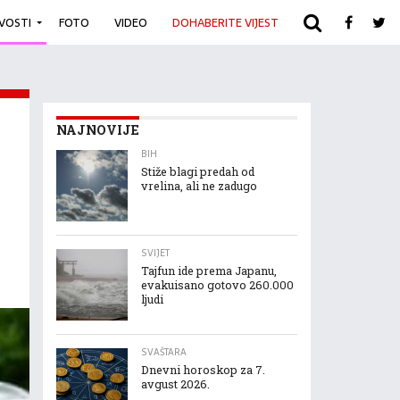
IVOSTI
FOTO
VIDEO
DOHABERITE VIJEST
ARHIVA
NAJNOVIJE
BIH
Stiže blagi predah od
vrelina, ali ne zadugo
SVIJET
Tajfun ide prema Japanu,
evakuisano gotovo 260.000
ljudi
SVAŠTARA
Dnevni horoskop za 7.
avgust 2026.