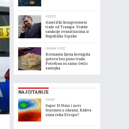
VIJESTI
Američki kongresmeni
traže od Trampa: Vratite
sankcije zvaničnicima iz
Republike Srpske
HRANA I PIĆE
Kremasta lijena krempita
gotova bez puno truda:
Potrebna su samo četiri
sastojka
NAJČITANIJE
SVIJET
Super El Nino i novi
fenomen u okeanu: Kakva
zima čeka Evropu?