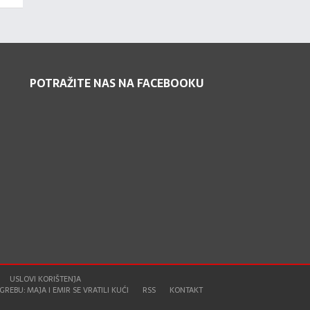
POTRAŽITE NAS NA FACEBOOKU
USLOVI KORIŠTENJA
REBU: MAJA I EMIR SE VRATILI KUĆI
RSS
KONTAKT