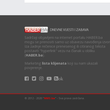
Sadržaji objavljeni na internet portalu HABER.ba
mogu se prenositi samo uz obavezu navođenja izvor
Iza zadnje rečenice prenesenog ili citiranog teksta
postaviti "hyperlink" vezu na članak u obliku
(
HABER.ba
).
Marketing
lista klijenata
koji su nam ukazali
povjerenje.
ok
© 2012 - 2020 "
NMS.ba
" - Sva prava zadržana.