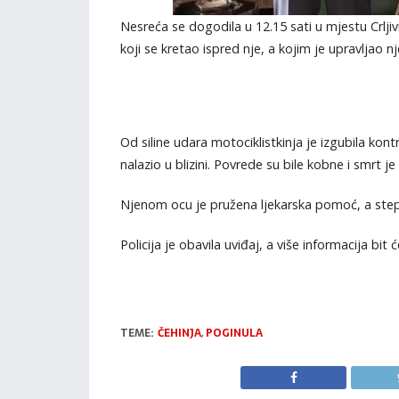
Nesreća se dogodila u 12.15 sati u mjestu Crljiv
koji se kretao ispred nje, a kojim je upravljao n
Od siline udara motociklistkinja je izgubila kont
nalazio u blizini. Povrede su bile kobne i smrt 
Njenom ocu je pružena ljekarska pomoć, a step
Policija je obavila uviđaj, a više informacija b
TEME:
ČEHINJA
,
POGINULA