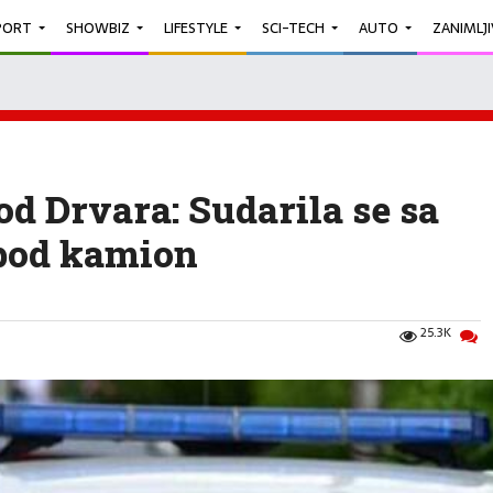
PORT
SHOWBIZ
LIFESTYLE
SCI-TECH
AUTO
ZANIMLJ
od Drvara: Sudarila se sa
 pod kamion
25.3K