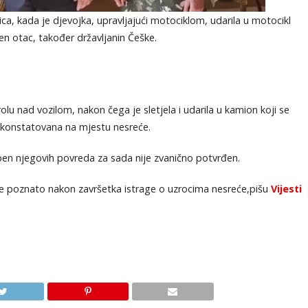
ica, kada je djevojka, upravljajući motociklom, udarila u motocikl
jen otac, također državljanin Češke.
rolu nad vozilom, nakon čega je sletjela i udarila u kamion koji se
je konstatovana na mjestu nesreće.
en njegovih povreda za sada nije zvanično potvrđen.
it će poznato nakon završetka istrage o uzrocima nesreće,pišu
Vijesti